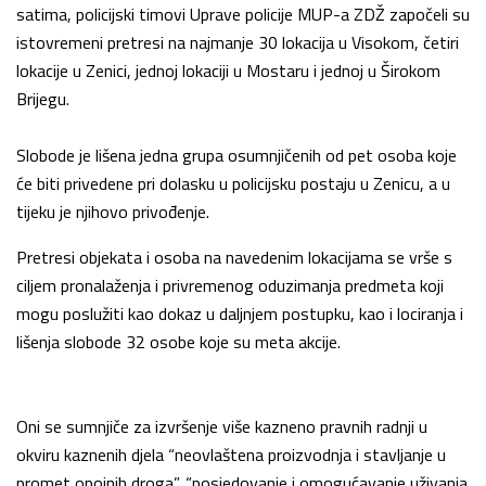
satima, policijski timovi Uprave policije MUP-a ZDŽ započeli su
istovremeni pretresi na najmanje 30 lokacija u Visokom, četiri
lokacije u Zenici, jednoj lokaciji u Mostaru i jednoj u Širokom
Brijegu.
Slobode je lišena jedna grupa osumnjičenih od pet osoba koje
će biti privedene pri dolasku u policijsku postaju u Zenicu, a u
tijeku je njihovo privođenje.
Pretresi objekata i osoba na navedenim lokacijama se vrše s
ciljem pronalaženja i privremenog oduzimanja predmeta koji
mogu poslužiti kao dokaz u daljnjem postupku, kao i lociranja i
lišenja slobode 32 osobe koje su meta akcije.
Oni se sumnjiče za izvršenje više kazneno pravnih radnji u
okviru kaznenih djela “neovlaštena proizvodnja i stavljanje u
promet opojnih droga”, “posjedovanje i omogućavanje uživanja