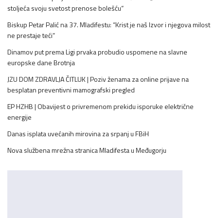
stoljeća svoju svetost prenose bolešću“
Biskup Petar Palić na 37. Mladifestu: “Krist je naš Izvor i njegova milost
ne prestaje teći”
Dinamov put prema Ligi prvaka probudio uspomene na slavne
europske dane Brotnja
JZU DOM ZDRAVLJA ČITLUK | Poziv ženama za online prijave na
besplatan preventivni mamografski pregled
EP HZHB | Obavijest o privremenom prekidu isporuke električne
energije
Danas isplata uvećanih mirovina za srpanj u FBiH
Nova službena mrežna stranica Mladifesta u Međugorju