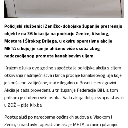
Policijski službenici Zeničko-dobojske županije pretresaju
objekte na 36 lokacija na području Zenice, Visokog,
Mostara i Širokog Brijega, u okviru operativne akcije
META u kojoj je ranije uhićeno više osoba zbog
nedozvoljenog prometa kanabisovim uljem.
Krajem ožujka ove godine započeta je policijska akcija s ciljem
otkrivanja nadriliječništva i lanca prodaje kanabisovog ulja koje
je korišteno za liječene, inače ilegalno u Bosni i Hercegovini.
Akcija je tada provedena u tri županije Federacije BiH, a tom
prilikom je uhićeno više osoba. Sada akcija dobija svoj nastavak
u ZDŽ – piše Klix.ba.
Postupajući po naredbama općinskih sudova u Visokom i
Zenici, u nastavku operativne akcije META, u ranim jutarnjim