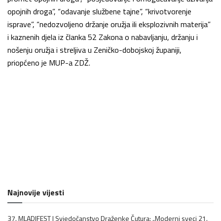
opojnih droga”, “odavanje službene tajne”, “krivotvorenje
isprave”, “nedozvoljeno držanje oružja ili eksplozivnih materija”
i kaznenih djela iz članka 52 Zakona o nabavljanju, držanju i
nošenju oružja i streljiva u Zeničko-dobojskoj županiji,
priopćeno je MUP-a ZDŽ.
Najnovije vijesti
37. MLADIFEST | Svjedočanstvo Draženke Čutura: „Moderni sveci 21.