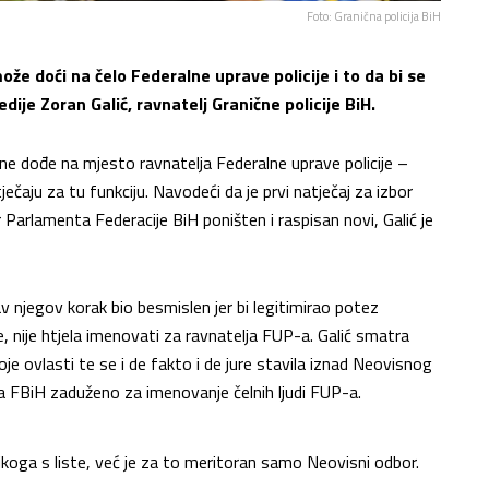
Foto: Granična policija BiH
že doći na čelo Federalne uprave policije i to da bi se
ije Zoran Galić, ravnatelj Granične policije BiH.
ne dođe na mjesto ravnatelja Federalne uprave policije –
tječaju za tu funkciju. Navodeći da je prvi natječaj za izbor
Parlamenta Federacije BiH poništen i raspisan novi, Galić je
av njegov korak bio besmislen jer bi legitimirao potez
e, nije htjela imenovati za ravnatelja FUP-a. Galić smatra
je ovlasti te se i de fakto i de jure stavila iznad Neovisnog
a FBiH zaduženo za imenovanje čelnih ljudi FUP-a.
koga s liste, već je za to meritoran samo Neovisni odbor.