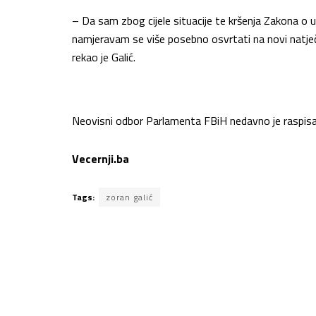
– Da sam zbog cijele situacije te kršenja Zakona o 
namjeravam se više posebno osvrtati na novi natje
rekao je Galić.
Neovisni odbor Parlamenta FBiH nedavno je raspisa
Vecernji.ba
Tags:
zoran galić