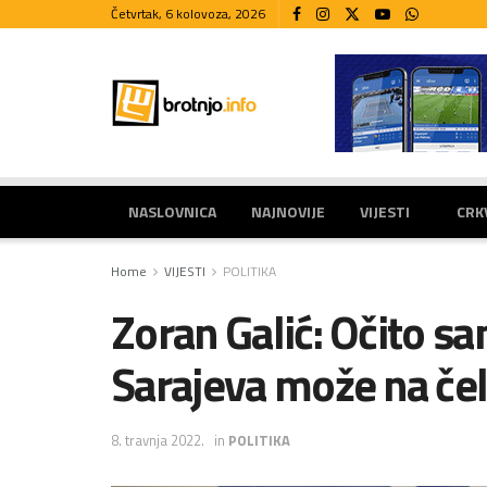
Četvrtak, 6 kolovoza, 2026
NASLOVNICA
NAJNOVIJE
VIJESTI
CRK
Home
VIJESTI
POLITIKA
Zoran Galić: Očito s
Sarajeva može na če
8. travnja 2022.
in
POLITIKA