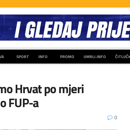
VA
SPORT
INFO
PROMO
UMRLI.INFO
ČITLUČ
amo Hrvat po mjeri
lo FUP-a
0