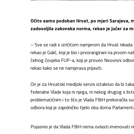
Očito samo podoban Hrvat, po mjeri Sarajeva, mo
zadovoljila zakonska norma, rekao je jučer za med
– Sve se radi s izričitom namjerom da Hrvat nikada 
rekao je Galić, koji je bio i prvorangirani na prvom na
čelnog čovjeka FUP-a, koji je proveo Neovisni odbor 
rekao kako se ne namjerava prijaviti.
On je za Hrvatski medijski servis istaknuo da bi tak
federalne Vlade koja ni njega, ni nekog drugog s list
problematičnim i to što je Vlada FBiH prekoračila svo
odbora koji je zajedničko tijelo oba doma Parlament
Pojasnio je da Vlada FBiH nema ovlasti imenovati ni