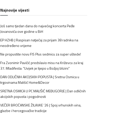
Najnovije vijesti
Još samo tjedan dana do najvećeg koncerta Peđe
Jovanovića ove godine u BiH
EP HZHB | Raspisan natječaj za prijam 38 radnika na
neodređeno vrijeme
Ne propustite novu FIS Plus sedmicu za super uštede!
Fra Zvonimir Pavičić predslavio misu na Križevcu za kraj
37. Mladifesta: “Uvijek je lijepo u Božjoj blizini”
DAN ODLIČNIH AKCIJSKIH POPUSTA | Sretna Osmica u
trgovinama Mališić Home&Decor
SRETNA OSMICA U PC MALIŠIĆ MEĐUGORJE | Dan odličnih
akcijskih popusta i pogodnosti
VEČER BROĆANSKE ŽILAVKE ’26 | Spoj vrhunskih vina,
glazbe i hercegovačke tradicije