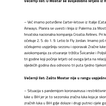
Večernji list: U Mostar se svojedobno letjelo iz I
– Već imamo potvrđene čarter-letove iz Italije (Catan
Airways. Planira se uvesti i linija iz Palerma za Most
hrvatska nacionalna kompanija Croatia Airlines. Pri 
očekuje 2. 5. do 1. 9. Letio bi Fly Jordan. Imamo još m
očekujemo uspješniju sezonu i oporavak Zračne luke
aviokompanija za otvaranje tržišta Švicarske i Polj
tri godine koji počinje letjeti od ovoga ljeta na rela
sljedećih godina dva odnosno tri puta tjedno tijekom
Večernji list: Zašto Mostar nije u rangu uspješn
– Situacija s pandemijom koronavirusa i restriktiv
luke u BiH jer je to sezonska zračna luka koja je skor
zračnih luka u BiH gdje dolaze i drugi putnici cijele 