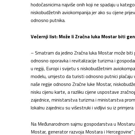
hodočasnicima najviše onih koji ne spadaju u kategor
niskobudžetnih aviokompanija jer ako su cijene prij
odnosno putnika.
Večernji list: Može li Zračna luka Mostar biti ge
– Smatram da jedino Zračna luka Mostar može biti ge
odnosno oporavka i revitalizacije turizma i gospodar
u regiji, Europi i svijetu s niskobudžetnim aviokomp
modelu, umjesto da turisti odnosno putnici plaćaju
naše regije odnosno Zračne luke Mostar, niskobudže
nisku cijenu karte, a razliku cijene uspostave zračno
zajednice, ministarstva turizma i ministarstva promet
lokalnu zajednicu su višestruki i vidljivi su iz primjera u
Na Međunarodnom sajmu gospodarstva u Mostaru 6.
Mostar, generator razvoja Mostara i Hercegovine” g