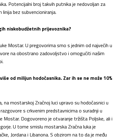
ika. Potencijalni broj takvih putnika je nedovoljan za
 linija bez subvencioniranja.
rugih niskobudžetnih prijevoznika?
e luke Mostar. U pregovorima smo s jednim od najvećih u
vore na obostrano zadovoljstvo i omogućiti našim
i.
 više od milijun hodočasnika. Zar ih se ne može 10%
a, na mostarskoj Zračnoj luci upravo su hodočasnici u
o razgovore s crkvenim predstavnicima o suradnji u
e Mostar. Dogovoreno je otvaranje tržišta Poljske, ali i
eđugorje. U tome smislu mostarska Zračna luka je
mačke, Jordana i Libanona. S obzirom na to da je među