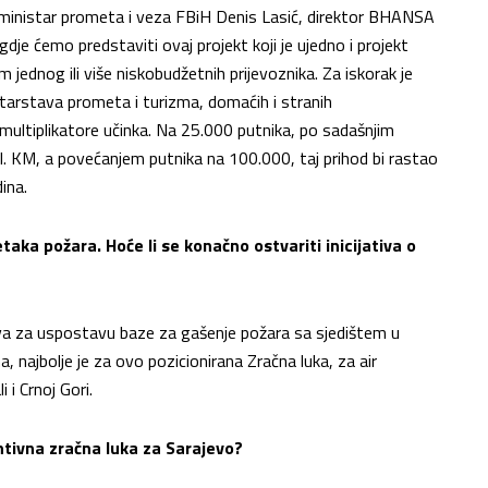
 ministar prometa i veza FBiH Denis Lasić, direktor BHANSA
dje ćemo predstaviti ovaj projekt koji je ujedno i projekt
m jednog ili više niskobudžetnih prijevoznika. Za iskorak je
istarstava prometa i turizma, domaćih i stranih
 multiplikatore učinka. Na 25.000 putnika, po sadašnjim
il. KM, a povećanjem putnika na 100.000, taj prihod bi rastao
ina.
taka požara. Hoće li se konačno ostvariti inicijativa o
va za uspostavu baze za gašenje požara sa sjedištem u
 najbolje je za ovo pozicionirana Zračna luka, za air
 i Crnoj Gori.
ntivna zračna luka za Sarajevo?