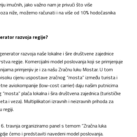
iju imućnih, jako važno nam je privući što više
evoza niže, možemo računati i na više od 10% hodočasnika
nerator razvoja regije?
nerator razvoja naše lokalne i šire društvene zajednice
stva regije. Komercijalni model poslovanja koji se primjenjuje
anijama primjenjiv je i za našu Zračnu luku Mostar. U tom
 visoku cijenu uspostave zračnog “mosta” između turista i
tne aviokompanije (low-cost carrier) daju našim putnicima
g “mosta” plaća lokalna i šira društvena zajednica (turističke
a i veza). Multiplikatori izravnih i neizravnih prihoda za
 regiji.
 travnja organiziramo panel s temom “Zračna luka
dje ćemo i predstaviti navedeni model poslovanja.