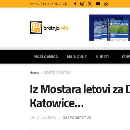
Petak, 7 kolovoza, 2026
NASLOVNICA
NAJNOVIJE
VIJESTI
CRK
Home
GOSPODARSTVO
Iz Mostara letovi za 
Katowice…
29. ožujka 2022.
in
GOSPODARSTVO