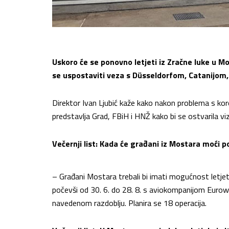
Uskoro će se ponovno letjeti iz Zračne luke u Mo
se uspostaviti veza s Düsseldorfom, Catanijo
Direktor Ivan Ljubić kaže kako nakon problema s k
predstavlja Grad, FBiH i HNŽ kako bi se ostvarila vi
Večernji list: Kada će građani iz Mostara moći p
– Građani Mostara trebali bi imati mogućnost letjet
počevši od 30. 6. do 28. 8. s aviokompanijom Eurowin
navedenom razdoblju. Planira se 18 operacija.