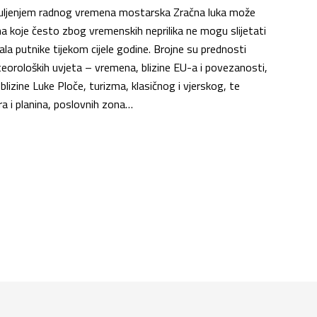
duljenjem radnog vremena mostarska Zračna luka može
na koje često zbog vremenskih neprilika ne mogu slijetati
ala putnike tijekom cijele godine. Brojne su prednosti
eoroloških uvjeta – vremena, blizine EU-a i povezanosti,
 blizine Luke Ploče, turizma, klasičnog i vjerskog, te
ora i planina, poslovnih zona…