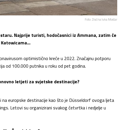
Foto: Zračna luka Mostar
staru. Najprije turisti, hodočasnici iz Ammana, zatim će
m, Katowicama…
oronavirusom optimistično kreće u 2022. Značajnu potporu
zija od 100.000 putnika u roku od pet godina.
onovno letjeti za svjetske destinacije?
i na europske destinacije kao što je Düsseldorf ovoga ljeta
gs. Letovi su organizirani svakog četvrtka i nedjelje u