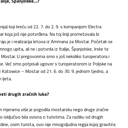
talije, Španjolske…?
ija) koji kreću od 22. 7. do 2. 9. s kompanijom Electra
ar koja još nije potvrđena. Na toj liniji prometovala bi
kraju je i realizacija letova iz Ammana za Mostar. Početak se
nogo upita, ali ne i potvrda iz Italije, Španjolske, Irske te
 Mostar. U pregovorima smo s još nekoliko turoperatora i
ske. Već smo potpisali ugovor s turoperatorom iz Poljske na
ciji Katowice – Mostar od 21. 6. do 30. 9. jednom tjedno, a
 ljeta.
osti drugih zračnih luka?
nim mjerama više je pogodila mostarsku nego druge zračne
o isključivo bila ovisna o turistima. Za razliku od drugih
godine, osim turista, ovo nije mnogoljudna regija kojoj gravitira