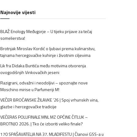
Najnovije vijesti
BLAŽ Enology Međugorje – U tijeku prijave za tečaj
somelierstva!
Brotnjak Miroslav Kordić o ljubavi prema kulinarstvu,
tajnama hercegovačke kuhinje i životnim ciljevima
Lik fra Didaka Buntića među motivima otvorenja
ovogodišnjih Vinkovačkih jeseni
Razigrani, odvažni i neodoljivi – upoznajte nove
Moschino mirise u Parfumeriji M!
VEČER BROĆANSKE ŽILAVKE ’26 | Spoj vrhunskih vina,
glazbe i hercegovačke tradicije
VEČERAS POLUFINALE MNL MZ OPĆINE ČITLUK –
BROTNJO 2026. | Tko će izboriti veliko finale?
170 SPAŠAVATELJA NA 37. MLADIFESTU | Članovi GSS-a u