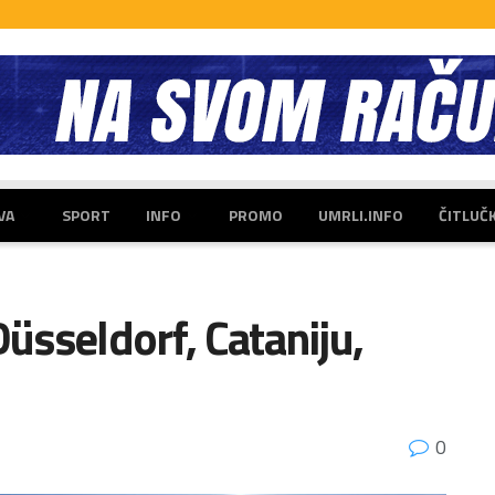
VA
SPORT
INFO
PROMO
UMRLI.INFO
ČITLUČ
Düsseldorf, Cataniju,
0