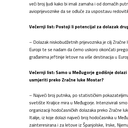
veći broj ljudi kako bi imali zamaha i od domaćih putn
avioprijevoznike da se odluče za uspostavu redovitih
Večernji list: Postoji li potencijal za dolazak d
– Dolazak niskobudžetnih prijevoznika je cilj Zračn
Europi te se nadam da ćemo uskoro okončati prego
građanima jeftinije letove na više destinacija u Europ
Večernji list: Samo u Međugorje godišnje dolazi
usmjeriti preko Zračne luke Mostar?
– Najveći broj putnika, po statističkim pokazateljim
svetište Kraljice mira u Međugorje. Intenzivirali sm
organizaciji hodočasničkih dolazaka preko Zračne luk
Italije, iz koje dolazi najveći broj hodočasnika u M
zainteresirana i za letove iz Španjolske, Irske, Nje