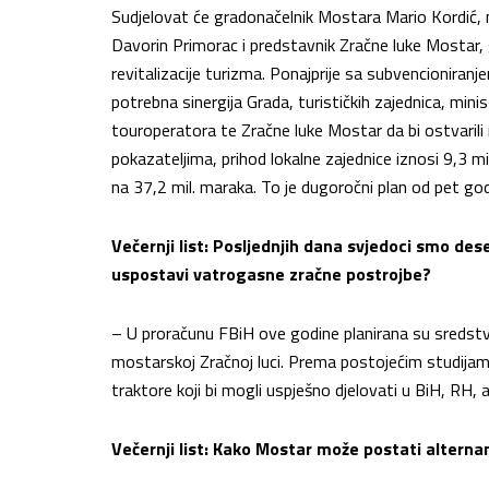
Sudjelovat će gradonačelnik Mostara Mario Kordić,
Davorin Primorac i predstavnik Zračne luke Mostar, g
revitalizacije turizma. Ponajprije sa subvencioniranje
potrebna sinergija Grada, turističkih zajednica, min
touroperatora te Zračne luke Mostar da bi ostvarili
pokazateljima, prihod lokalne zajednice iznosi 9,3 m
na 37,2 mil. maraka. To je dugoročni plan od pet god
Večernji list: Posljednjih dana svjedoci smo dese
uspostavi vatrogasne zračne postrojbe?
– U proračunu FBiH ove godine planirana su sredst
mostarskoj Zračnoj luci. Prema postojećim studijama,
traktore koji bi mogli uspješno djelovati u BiH, RH, ali
Večernji list: Kako Mostar može postati alterna