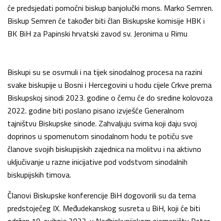
će predsjedati pomoćni biskup banjolučki mons. Marko Semren.
Biskup Semren će također biti član Biskupske komisije HBK i
BK BiH za Papinski hrvatski zavod sv. Jeronima u Rimu
Biskupi su se osvrnuli i na tijek sinodalnog procesa na razini
svake biskupije u Bosni i Hercegovini u hodu cijele Crkve prema
Biskupskoj sinodi 2023. godine o čemu će do sredine kolovoza
2022. godine biti poslano pisano izvješće Generalnom
tajništvu Biskupske sinode. Zahvaljuju svima koji daju svoj
doprinos u spomenutom sinodalnom hodu te potiču sve
članove svojih biskupijskih zajednica na molitvu i na aktivno
uključivanje u razne inicijative pod vodstvom sinodalnih
biskupijskih timova.
Članovi Biskupske konferencije BiH dogovorili su da tema
predstojećeg IX. Međudekanskog susreta u BiH, koji će biti
održan 19. svibnja 2022. u Nadbiskupijskom sjemeništu Petar