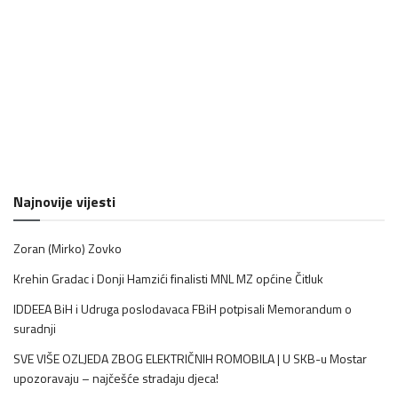
Najnovije vijesti
Zoran (Mirko) Zovko
Krehin Gradac i Donji Hamzići finalisti MNL MZ općine Čitluk
IDDEEA BiH i Udruga poslodavaca FBiH potpisali Memorandum o
suradnji
SVE VIŠE OZLJEDA ZBOG ELEKTRIČNIH ROMOBILA | U SKB-u Mostar
upozoravaju – najčešće stradaju djeca!