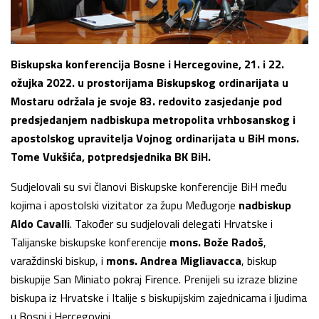
Biskupska konferencija Bosne i Hercegovine, 21. i 22.
ožujka 2022. u prostorijama Biskupskog ordinarijata u
Mostaru održala je svoje 83. redovito zasjedanje pod
predsjedanjem nadbiskupa metropolita vrhbosanskog i
apostolskog upravitelja Vojnog ordinarijata u BiH mons.
Tome Vukšića, potpredsjednika BK BiH.
Sudjelovali su svi članovi Biskupske konferencije BiH među
kojima i apostolski vizitator za župu Međugorje
nadbiskup
Aldo Cavalli
. Također su sudjelovali delegati Hrvatske i
Talijanske biskupske konferencije
mons. Bože Radoš
,
varaždinski biskup, i
mons. Andrea Migliavacca
, biskup
biskupije San Miniato pokraj Firence. Prenijeli su izraze blizine
biskupa iz Hrvatske i Italije s biskupijskim zajednicama i ljudima
u Bosni i Hercegovini.