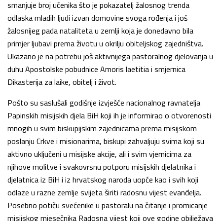
smanjuje broj učenika što je pokazatelj žalosnog trenda
odlaska mladih ljudi izvan domovine svoga rođenja i još
žalosnijeg pada nataliteta u zemlji koja je donedavno bila
primjer ljubavi prema životu u okrilju obiteljskog zajedništva.
Ukazano je na potrebu još aktivnijega pastoralnog djelovanja u
duhu Apostolske pobudnice Amoris laetitia i smjernica
Dikasterija za laike, obitelj i život.
Pošto su saslušali godišnje izvješće nacionalnog ravnatelja
Papinskih misijskih djela BiH koji ih je informirao o otvorenosti
mnogih u svim biskupijskim zajednicama prema misijskom
poslanju Crkve i misionarima, biskupi zahvaljuju svima koji su
aktivno uključeni u misijske akcije, ali i svim vjernicima za
njihove molitve i svakovrsnu potporu misijskih djelatnika i
djelatnica iz BiH i iz hrvatskog naroda uopće kao i svih koji
odlaze u razne zemlje svijeta širiti radosnu vijest evanđelja.
Posebno potiču svećenike u pastoralu na čitanje i promicanje
misijskog mjesečnika Radosna vijest koji ove godine obilježava