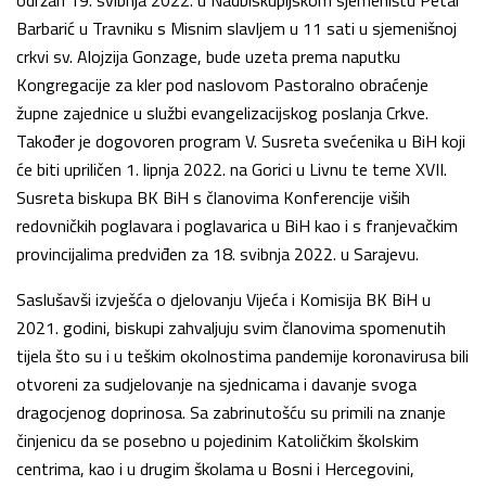
Barbarić u Travniku s Misnim slavljem u 11 sati u sjemenišnoj
crkvi sv. Alojzija Gonzage, bude uzeta prema naputku
Kongregacije za kler pod naslovom Pastoralno obraćenje
župne zajednice u službi evangelizacijskog poslanja Crkve.
Također je dogovoren program V. Susreta svećenika u BiH koji
će biti upriličen 1. lipnja 2022. na Gorici u Livnu te teme XVII.
Susreta biskupa BK BiH s članovima Konferencije viših
redovničkih poglavara i poglavarica u BiH kao i s franjevačkim
provincijalima predviđen za 18. svibnja 2022. u Sarajevu.
Saslušavši izvješća o djelovanju Vijeća i Komisija BK BiH u
2021. godini, biskupi zahvaljuju svim članovima spomenutih
tijela što su i u teškim okolnostima pandemije koronavirusa bili
otvoreni za sudjelovanje na sjednicama i davanje svoga
dragocjenog doprinosa. Sa zabrinutošću su primili na znanje
činjenicu da se posebno u pojedinim Katoličkim školskim
centrima, kao i u drugim školama u Bosni i Hercegovini,