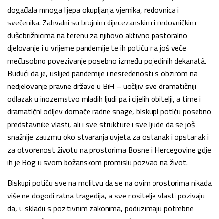
događala mnoga lijepa okupljanja vjernika, redovnica i
svećenika. Zahvalni su brojnim dijecezanskim i redovničkim
dušobrižnicima na terenu za njihovo aktivno pastoralno
djelovanje i u vrijeme pandemije te ih potiču na još veće
međusobno povezivanje posebno između pojedinih dekanatâ.
Budući da je, uslijed pandemije i nesređenosti s obzirom na
nedjelovanje pravne države u BiH – uočljiv sve dramatičniji
odlazak u inozemstvo mladih ljudi pa i cijelih obitelji, a time i
dramatični odljev domaće radne snage, biskupi potiču posebno
predstavnike vlasti, ali i sve strukture i sve ljude da se još
snažnije zauzmu oko stvaranja uvjeta za ostanak i opstanak i
za otvorenost životu na prostorima Bosne i Hercegovine gdje
ih je Bog u svom božanskom promislu pozvao na život.
Biskupi potiču sve na molitvu da se na ovim prostorima nikada
više ne dogodi ratna tragedija, a sve nositelje vlasti pozivaju
da, u skladu s pozitivnim zakonima, poduzimaju potrebne