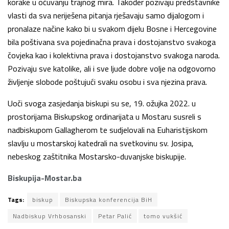
korake u očuvanju trajnog mira. Također pozivaju predstavnike
vlasti da sva neriješena pitanja rješavaju samo dijalogom i
pronalaze načine kako bi u svakom dijelu Bosne i Hercegovine
bila poštivana sva pojedinačna prava i dostojanstvo svakoga
čovjeka kao i kolektivna prava i dostojanstvo svakoga naroda.
Pozivaju sve katolike, ali i sve ljude dobre volje na odgovorno
življenje slobode poštujući svaku osobu i sva njezina prava.
Uoči svoga zasjedanja biskupi su se, 19. ožujka 2022. u
prostorijama Biskupskog ordinarijata u Mostaru susreli s
nadbiskupom Gallagherom te sudjelovali na Euharistijskom
slavlju u mostarskoj katedrali na svetkovinu sv. Josipa,
nebeskog zaštitnika Mostarsko-duvanjske biskupije.
Biskupija-Mostar.ba
Tags:
biskup
Biskupska konferencija BiH
Nadbiskup Vrhbosanski
Petar Palić
tomo vukšić