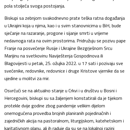
pola stoljeća svoga postojanja.
Biskupi sa zebnjom svakodnevno prate teška ratna događanja
u Ukrajini koja u njima, kao i u svim stanovnicima u BiH, bude
sjećanje na razaranje, progone i sijanje smrti u vrijeme
nedavnoga rata na ovim prostorima. Pridružuju se pozivu pape
Franje na posvećenje Rusije i Ukrajine Bezgrješnom Srcu
Marijinu na svetkovinu Naviještenja Gospodinova ili
Blagovijesti u petak, 25. ožujka 2022. u 17 sati i pozivaju sve
svećenike, redovnike, redovnice i druge Kristove vjernike da se
ujedine u molitvi za mir.
Osvrćući se na aktualno stanje u Crkvi i u društvu u Bosni i
Hercegovini, biskupi su sa žaljenjem konstatirali da je tijekom
protekle dvije godine zbog pandemije velikim dijelom
onemogućena provedba brojnih planiranih pojedinačnih i
zajedničkih akcija na pastoralnom, liturgijskom, katehetskom i
karitativnom planu, ali ih raduje da su se na lokalnoj razini