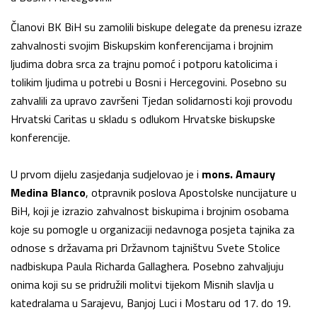
Članovi BK BiH su zamolili biskupe delegate da prenesu izraze
zahvalnosti svojim Biskupskim konferencijama i brojnim
ljudima dobra srca za trajnu pomoć i potporu katolicima i
tolikim ljudima u potrebi u Bosni i Hercegovini. Posebno su
zahvalili za upravo završeni Tjedan solidarnosti koji provodu
Hrvatski Caritas u skladu s odlukom Hrvatske biskupske
konferencije.
U prvom dijelu zasjedanja sudjelovao je i
mons. Amaury
Medina Blanco
, otpravnik poslova Apostolske nuncijature u
BiH, koji je izrazio zahvalnost biskupima i brojnim osobama
koje su pomogle u organizaciji nedavnoga posjeta tajnika za
odnose s državama pri Državnom tajništvu Svete Stolice
nadbiskupa Paula Richarda Gallaghera. Posebno zahvaljuju
onima koji su se pridružili molitvi tijekom Misnih slavlja u
katedralama u Sarajevu, Banjoj Luci i Mostaru od 17. do 19.