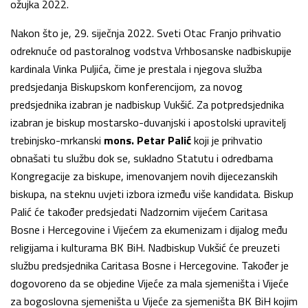
ožujka 2022.
Nakon što je, 29. siječnja 2022. Sveti Otac Franjo prihvatio
odreknuće od pastoralnog vodstva Vrhbosanske nadbiskupije
kardinala Vinka Puljića, čime je prestala i njegova služba
predsjedanja Biskupskom konferencijom, za novog
predsjednika izabran je nadbiskup Vukšić. Za potpredsjednika
izabran je biskup mostarsko-duvanjski i apostolski upravitelj
trebinjsko-mrkanski
mons. Petar Palić
koji je prihvatio
obnašati tu službu dok se, sukladno Statutu i odredbama
Kongregacije za biskupe, imenovanjem novih dijecezanskih
biskupa, na steknu uvjeti izbora između više kandidata. Biskup
Palić će također predsjedati Nadzornim vijećem Caritasa
Bosne i Hercegovine i Vijećem za ekumenizam i dijalog među
religijama i kulturama BK BiH. Nadbiskup Vukšić će preuzeti
službu predsjednika Caritasa Bosne i Hercegovine. Također je
dogovoreno da se objedine Vijeće za mala sjemeništa i Vijeće
za bogoslovna sjemeništa u Vijeće za sjemeništa BK BiH kojim