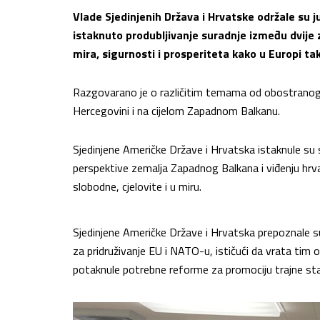
Vlade Sjedinjenih Država i Hrvatske održale su 
istaknuto produbljivanje suradnje između dvije z
mira, sigurnosti i prosperiteta kako u Europi tak
Razgovarano je o različitim temama od obostranog inte
Hercegovini i na cijelom Zapadnom Balkanu.
Sjedinjene Američke Države i Hrvatska istaknule su
perspektive zemalja Zapadnog Balkana i viđenju hrva
slobodne, cjelovite i u miru.
Sjedinjene Američke Države i Hrvatska prepoznale su
za pridruživanje EU i NATO-u, ističući da vrata tim 
potaknule potrebne reforme za promociju trajne stab