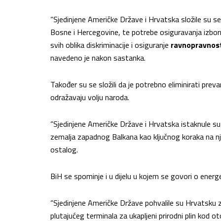
“Sjedinjene Američke Države i Hrvatska složile su se 
Bosne i Hercegovine, te potrebe osiguravanja izborn
svih oblika diskriminacije i osiguranje
ravnopravnost
navedeno je nakon sastanka.
Također su se složili da je potrebno eliminirati prevar
odražavaju volju naroda.
“Sjedinjene Američke Države i Hrvatska istaknule su
zemalja zapadnog Balkana kao ključnog koraka na n
ostalog.
BiH se spominje i u dijelu u kojem se govori o energet
“Sjedinjene Američke Države pohvalile su Hrvatsku z
plutajućeg terminala za ukapljeni prirodni plin kod ot