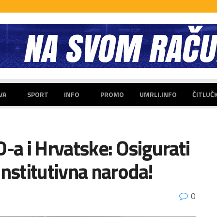
VA
SPORT
INFO
PROMO
UMRLI.INFO
ČITLUČ
-a i Hrvatske: Osigurati
onstitutivna naroda!
0