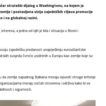
jučer strateški dijalog u Washingtonu, na kojem je
emlje i postavljena vizija zajedničkih ciljeva promocije
o i na globalnoj razini.
resa, a jedna od njih je bila i situacija u Bosni i
 svoju zajedničku predanost unaprjeđenju euroatlantske
tskih susjeda čvrsto usidrenih u Europu kao zemlje koje su
 da zemlje zapadnog Balkana moraju ispuniti stroge kriterije
organizacijama moraju ostati otvorena i održiva kako bi se
ilnosti i sigurnosti.