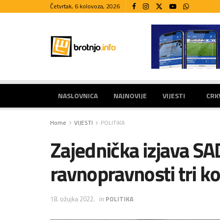
Četvrtak, 6 kolovoza, 2026
NASLOVNICA
NAJNOVIJE
VIJESTI
CRK
Home
VIJESTI
POLITIKA
Zajednička izjava SAD
ravnopravnosti tri k
18. ožujka 2022.
in
POLITIKA