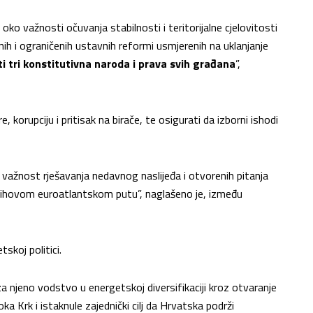
oko važnosti očuvanja stabilnosti i teritorijalne cjelovitosti
ih i ograničenih ustavnih reformi usmjerenih na uklanjanje
i tri konstitutivna naroda i prava svih građana
”,
e, korupciju i pritisak na birače, te osigurati da izborni ishodi
 važnost rješavanja nedavnog naslijeđa i otvorenih pitanja
jihovom euroatlantskom putu”, naglašeno je, između
skoj politici.
a njeno vodstvo u energetskoj diversifikaciji kroz otvaranje
oka Krk i istaknule zajednički cilj da Hrvatska podrži