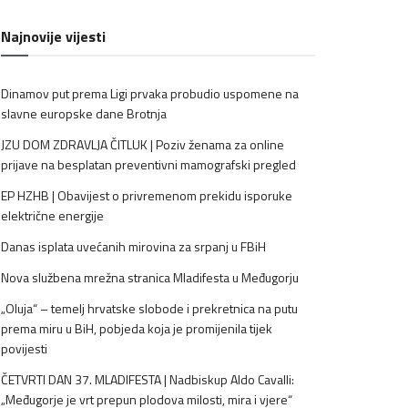
Najnovije vijesti
Dinamov put prema Ligi prvaka probudio uspomene na
slavne europske dane Brotnja
JZU DOM ZDRAVLJA ČITLUK | Poziv ženama za online
prijave na besplatan preventivni mamografski pregled
EP HZHB | Obavijest o privremenom prekidu isporuke
električne energije
Danas isplata uvećanih mirovina za srpanj u FBiH
Nova službena mrežna stranica Mladifesta u Međugorju
„Oluja“ – temelj hrvatske slobode i prekretnica na putu
prema miru u BiH, pobjeda koja je promijenila tijek
povijesti
ČETVRTI DAN 37. MLADIFESTA | Nadbiskup Aldo Cavalli:
„Međugorje je vrt prepun plodova milosti, mira i vjere“