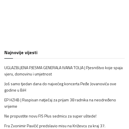
Najnovije vijesti
UGLAZBLJENA PJESMA GENERALA IVANA TOLJA | Pjesništvo koje spaja
vjeru, domovinu i umjetnost
Još samo tjedan dana do najvećeg koncerta Peđe Jovanovića ove
godine u BiH
EP HZHB | Raspisan natječaj za prijam 38 radnika na neodređeno
vrijeme
Ne propustite novu FIS Plus sedmicu za super uštede!
Fra Zvonimir Pavičić predslavio misu na Križevcu za kraj 37.