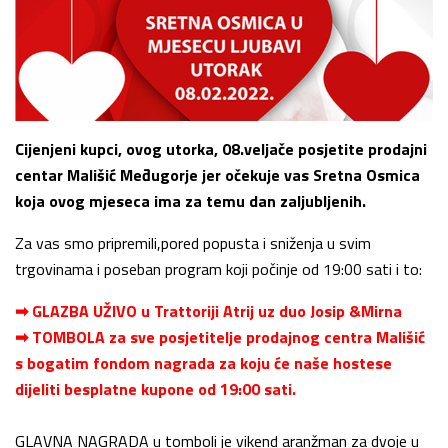
Cijenjeni kupci, ovog utorka, 08.veljače posjetite prodajni
centar Mališić Međugorje jer očekuje vas Sretna Osmica
koja ovog mjeseca ima za temu dan zaljubljenih.
Za vas smo pripremili,pored popusta i sniženja u svim
trgovinama i poseban program koji počinje od 19:00 sati i to:
➡ GLAZBA UŽIVO u Trattoriji Atrij uz duo Josip &Mirna
➡ TOMBOLA za sve posjetitelje prodajnog centra Mališić
s bogatim fondom nagrada za koju će naše hostese
dijeliti besplatne kupone od 19:00 sati.
GLAVNA NAGRADA u tomboli je vikend aranžman za dvoje u