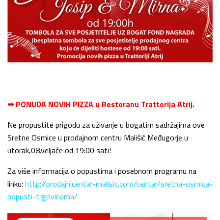
➡ PONUDA NOVIH PIZZA u Restoranu Trattorija Atrij.
Ne propustite prigodu za uživanje u bogatim sadržajima ove
Sretne Osmice u prodajnom centru Mališić Međugorje u
utorak,08.veljače od 19:00 sati!
Za više informacija o popustima i posebnom programu na
linku:
http://prodajnicentar-malisic.com/centar/sretna-osmica-
popusti-trgovinama/