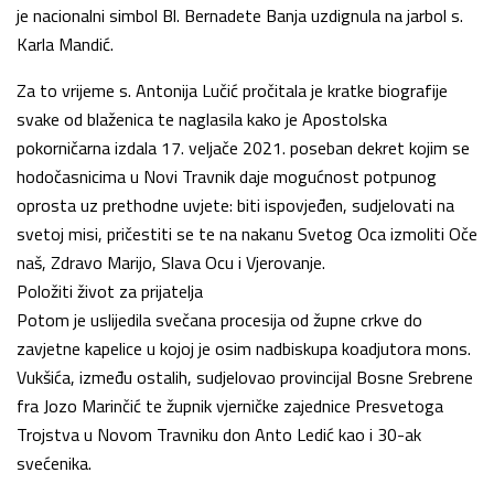
je nacionalni simbol Bl. Bernadete Banja uzdignula na jarbol s.
Karla Mandić.
Za to vrijeme s. Antonija Lučić pročitala je kratke biografije
svake od blaženica te naglasila kako je Apostolska
pokorničarna izdala 17. veljače 2021. poseban dekret kojim se
hodočasnicima u Novi Travnik daje mogućnost potpunog
oprosta uz prethodne uvjete: biti ispovjeđen, sudjelovati na
svetoj misi, pričestiti se te na nakanu Svetog Oca izmoliti Oče
naš, Zdravo Marijo, Slava Ocu i Vjerovanje.
Položiti život za prijatelja
Potom je uslijedila svečana procesija od župne crkve do
zavjetne kapelice u kojoj je osim nadbiskupa koadjutora mons.
Vukšića, između ostalih, sudjelovao provincijal Bosne Srebrene
fra Jozo Marinčić te župnik vjerničke zajednice Presvetoga
Trojstva u Novom Travniku don Anto Ledić kao i 30-ak
svećenika.