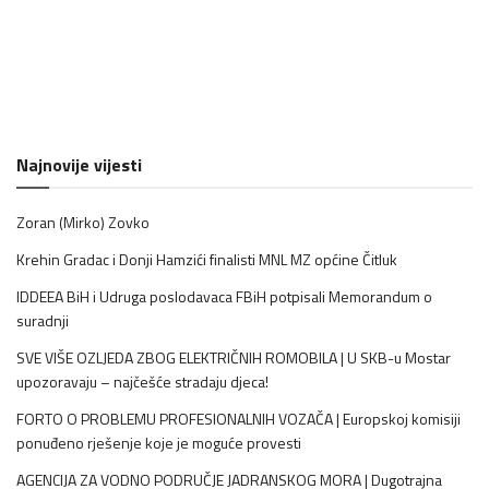
Najnovije vijesti
Zoran (Mirko) Zovko
Krehin Gradac i Donji Hamzići finalisti MNL MZ općine Čitluk
IDDEEA BiH i Udruga poslodavaca FBiH potpisali Memorandum o
suradnji
SVE VIŠE OZLJEDA ZBOG ELEKTRIČNIH ROMOBILA | U SKB-u Mostar
upozoravaju – najčešće stradaju djeca!
FORTO O PROBLEMU PROFESIONALNIH VOZAČA | Europskoj komisiji
ponuđeno rješenje koje je moguće provesti
AGENCIJA ZA VODNO PODRUČJE JADRANSKOG MORA | Dugotrajna