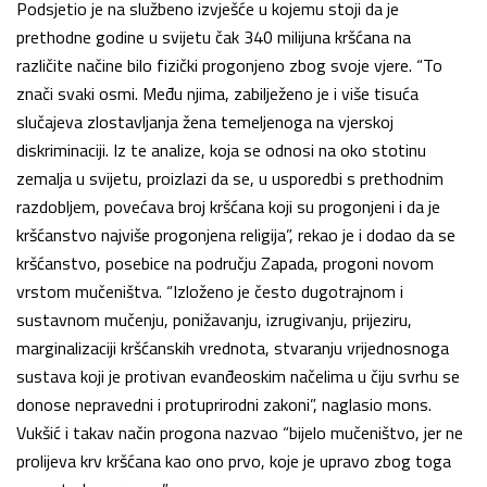
Podsjetio je na službeno izvješće u kojemu stoji da je
prethodne godine u svijetu čak 340 milijuna kršćana na
različite načine bilo fizički progonjeno zbog svoje vjere. “To
znači svaki osmi. Među njima, zabilježeno je i više tisuća
slučajeva zlostavljanja žena temeljenoga na vjerskoj
diskriminaciji. Iz te analize, koja se odnosi na oko stotinu
zemalja u svijetu, proizlazi da se, u usporedbi s prethodnim
razdobljem, povećava broj kršćana koji su progonjeni i da je
kršćanstvo najviše progonjena religija”, rekao je i dodao da se
kršćanstvo, posebice na području Zapada, progoni novom
vrstom mučeništva. “Izloženo je često dugotrajnom i
sustavnom mučenju, ponižavanju, izrugivanju, prijeziru,
marginalizaciji kršćanskih vrednota, stvaranju vrijednosnoga
sustava koji je protivan evanđeoskim načelima u čiju svrhu se
donose nepravedni i protuprirodni zakoni”, naglasio mons.
Vukšić i takav način progona nazvao “bijelo mučeništvo, jer ne
prolijeva krv kršćana kao ono prvo, koje je upravo zbog toga