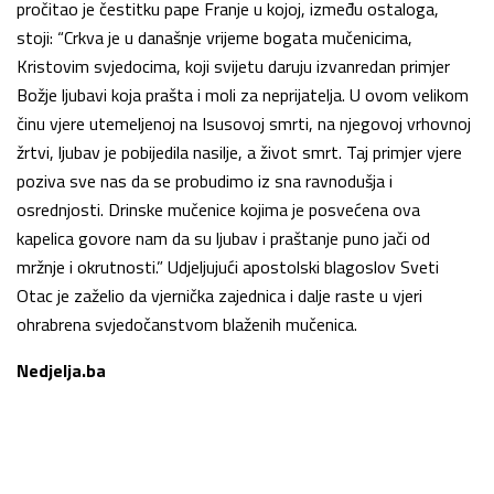
pročitao je čestitku pape Franje u kojoj, između ostaloga,
stoji: “Crkva je u današnje vrijeme bogata mučenicima,
Kristovim svjedocima, koji svijetu daruju izvanredan primjer
Božje ljubavi koja prašta i moli za neprijatelja. U ovom velikom
činu vjere utemeljenoj na Isusovoj smrti, na njegovoj vrhovnoj
žrtvi, ljubav je pobijedila nasilje, a život smrt. Taj primjer vjere
poziva sve nas da se probudimo iz sna ravnodušja i
osrednjosti. Drinske mučenice kojima je posvećena ova
kapelica govore nam da su ljubav i praštanje puno jači od
mržnje i okrutnosti.” Udjeljujući apostolski blagoslov Sveti
Otac je zaželio da vjernička zajednica i dalje raste u vjeri
ohrabrena svjedočanstvom blaženih mučenica.
Nedjelja.ba