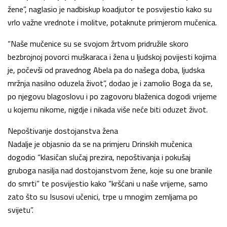
žene”, naglasio je nadbiskup koadjutor te posvijestio kako su
vrlo važne vrednote i molitve, potaknute primjerom mučenica.
“Naše mučenice su se svojom žrtvom pridružile skoro
bezbrojnoj povorci muškaraca i žena u ljudskoj povijesti kojima
je, počevši od pravednog Abela pa do našega doba, ljudska
mržnja nasilno oduzela život”, dodao je i zamolio Boga da se,
po njegovu blagoslovu i po zagovoru blaženica dogodi vrijeme
u kojemu nikome, nigdje i nikada više neće biti oduzet život.
Nepoštivanje dostojanstva žena
Nadalje je objasnio da se na primjeru Drinskih mučenica
dogodio “klasičan slučaj prezira, nepoštivanja i pokušaj
gruboga nasilja nad dostojanstvom žene, koje su one branile
do smrti” te posvijestio kako “kršćani u naše vrijeme, samo
zato što su Isusovi učenici, trpe u mnogim zemljama po
svijetu”.