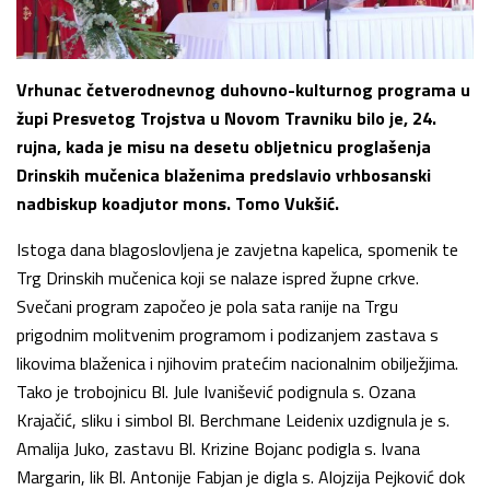
Vrhunac četverodnevnog duhovno-kulturnog programa u
župi Presvetog Trojstva u Novom Travniku bilo je, 24.
rujna, kada je misu na desetu obljetnicu proglašenja
Drinskih mučenica blaženima predslavio vrhbosanski
nadbiskup koadjutor mons. Tomo Vukšić.
Istoga dana blagoslovljena je zavjetna kapelica, spomenik te
Trg Drinskih mučenica koji se nalaze ispred župne crkve.
Svečani program započeo je pola sata ranije na Trgu
prigodnim molitvenim programom i podizanjem zastava s
likovima blaženica i njihovim pratećim nacionalnim obilježjima.
Tako je trobojnicu Bl. Jule Ivanišević podignula s. Ozana
Krajačić, sliku i simbol Bl. Berchmane Leidenix uzdignula je s.
Amalija Juko, zastavu Bl. Krizine Bojanc podigla s. Ivana
Margarin, lik Bl. Antonije Fabjan je digla s. Alojzija Pejković dok