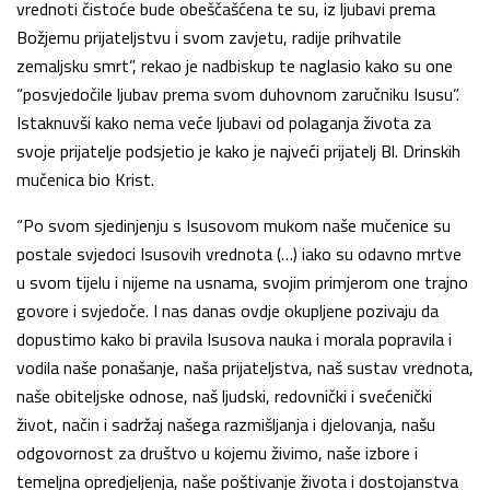
vrednoti čistoće bude obeščašćena te su, iz ljubavi prema
Božjemu prijateljstvu i svom zavjetu, radije prihvatile
zemaljsku smrt”, rekao je nadbiskup te naglasio kako su one
“posvjedočile ljubav prema svom duhovnom zaručniku Isusu”.
Istaknuvši kako nema veće ljubavi od polaganja života za
svoje prijatelje podsjetio je kako je najveći prijatelj Bl. Drinskih
mučenica bio Krist.
“Po svom sjedinjenju s Isusovom mukom naše mučenice su
postale svjedoci Isusovih vrednota (…) iako su odavno mrtve
u svom tijelu i nijeme na usnama, svojim primjerom one trajno
govore i svjedoče. I nas danas ovdje okupljene pozivaju da
dopustimo kako bi pravila Isusova nauka i morala popravila i
vodila naše ponašanje, naša prijateljstva, naš sustav vrednota,
naše obiteljske odnose, naš ljudski, redovnički i svećenički
život, način i sadržaj našega razmišljanja i djelovanja, našu
odgovornost za društvo u kojemu živimo, naše izbore i
temeljna opredjeljenja, naše poštivanje života i dostojanstva