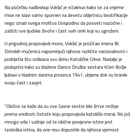
Na početku nadbiskup Vukšić je istaknuo kako se za vrijeme
mise ne slavi samo spomen na desetu obljetnicu beatifikacije
nego iznad svega molitva Gospodinu da posveti nazočne i
zaštiti sve ljudske živote i čast svih onih koji su ugroženi.
U prigodnoj propovijedi mons. Vukšić je pročitao imena Bl.
Drinskih mučenica napominjući njihove različite nacionalnosti i
podrijetla što oslikava svu širinu Katoličke Crkve. Nadalje je
podsjetio kako su blažene članice Družbe sestara Kćeri Božje
ljubavi u hladnim danima prosinca 1941. ubijene dok su branile
svoju čast i zavjet.
“Obično se kaže da su ove časne sestre bile žrtve mržnje
prema vrednoti čistoće koju propovijeda katolički moral. No još
mnogo više i važnije od te obične povijesne istine jest
teološka istina, da one nisu dopustile da njihova vjernost