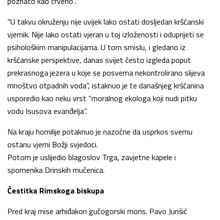
poznato kao crveno”.
“U takvu okruženju nije uvijek lako ostati dosljedan kršćanski
vjernik. Nije lako ostati vjeran u toj izloženosti i oduprijeti se
psihološkim manipulacijama. U tom smislu, i gledano iz
kršćanske perspektive, danas svijet često izgleda poput
prekrasnoga jezera u koje se posvema nekontrolirano slijeva
mnoštvo otpadnih voda”, istaknuo je te današnjeg kršćanina
usporedio kao neku vrst “moralnog ekologa koji nudi pitku
vodu Isusova evanđelja”.
Na kraju homilije potaknuo je nazočne da usprkos svemu
ostanu vjerni Božji svjedoci.
Potom je uslijedio blagoslov Trga, zavjetne kapele i
spomenika Drinskih mučenica.
Čestitka Rimskoga biskupa
Pred kraj mise arhiđakon gučogorski mons. Pavo Jurišić