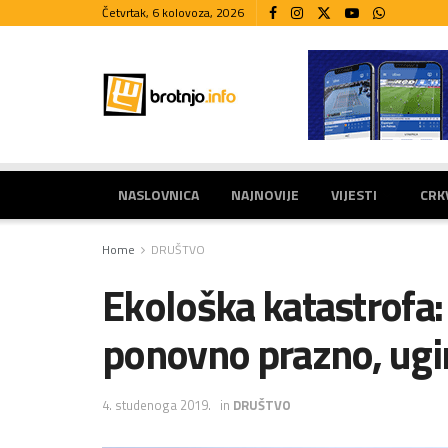
Četvrtak, 6 kolovoza, 2026
NASLOVNICA
NAJNOVIJE
VIJESTI
CRK
Home
DRUŠTVO
Ekološka katastrofa:
ponovno prazno, ugin
4. studenoga 2019.
in
DRUŠTVO