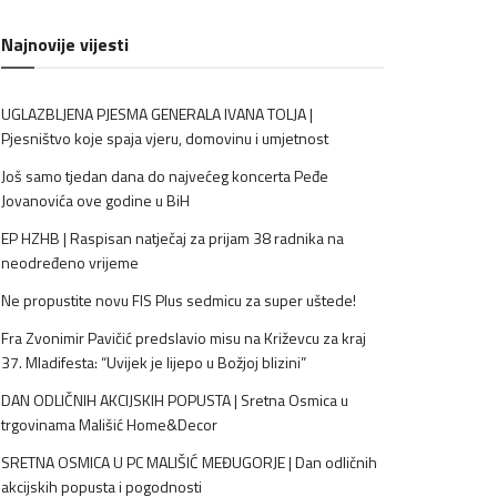
Najnovije vijesti
UGLAZBLJENA PJESMA GENERALA IVANA TOLJA |
Pjesništvo koje spaja vjeru, domovinu i umjetnost
Još samo tjedan dana do najvećeg koncerta Peđe
Jovanovića ove godine u BiH
EP HZHB | Raspisan natječaj za prijam 38 radnika na
neodređeno vrijeme
Ne propustite novu FIS Plus sedmicu za super uštede!
Fra Zvonimir Pavičić predslavio misu na Križevcu za kraj
37. Mladifesta: “Uvijek je lijepo u Božjoj blizini”
DAN ODLIČNIH AKCIJSKIH POPUSTA | Sretna Osmica u
trgovinama Mališić Home&Decor
SRETNA OSMICA U PC MALIŠIĆ MEĐUGORJE | Dan odličnih
akcijskih popusta i pogodnosti