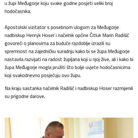
u župi Međugorje koju svake godine posjeti veliki broj
hodočasnika.
Apostolski vizitator s posebnom ulogom za Međugorje
nadbiskup Henryk Hoser i načelnik općine Čitluk Marin Radišić
govoreći o planovima za buduće razdoblje izrazili su
spremnost na zajedničku suradnju kako bi se župa Međugorje
nastavila razvijati na radost župljana koji u njoj žive, ali i kako bi
župa Međugorje mogla pružiti što bolje uvjete hodočasnicima
koji svakodnevno posjećuju ovu župu.
Na kraju sastanka načelnik Radišić i nadbiskup Hoser razmijenili
su prigodne darove.