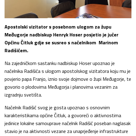
Apostolski vizitator s posebnom ulogom za župu
Međugorje nadbiskup Henryk Hoser posjetio je jučer
Općinu Čitluk gdje se susreo s načelnikom Marinom
Radišićem.
Na zajedničkom sastanku nadbiskup Hoser upoznao je
načelnika Radišića s ulogom apostolskog vizitatora koju mu je
povjerio papa Franjo, iznio svoje dojmove o župi Međugorje, te
govorio o plodovima Međugorja i planovima vezanim za
izgradnju svetišta.
Načelnik Radišić svog je gosta upoznao s osnovnim
karakteristikama općine Čitluk, a govoreći o aktivnostima
jedinice lokalne samouprave načelnik Radišić poseban naglasak
stavio je na aktivnosti vezane za unaprjeđenje infrastrukture