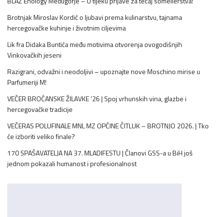
BLAŽ Enology Međugorje – U tijeku prijave za tečaj somelierstva!
Brotnjak Miroslav Kordić o ljubavi prema kulinarstvu, tajnama
hercegovačke kuhinje i životnim ciljevima
Lik fra Didaka Buntića među motivima otvorenja ovogodišnjih
Vinkovačkih jeseni
Razigrani, odvažni i neodoljivi – upoznajte nove Moschino mirise u
Parfumeriji M!
VEČER BROĆANSKE ŽILAVKE ’26 | Spoj vrhunskih vina, glazbe i
hercegovačke tradicije
VEČERAS POLUFINALE MNL MZ OPĆINE ČITLUK – BROTNJO 2026. | Tko
će izboriti veliko finale?
170 SPAŠAVATELJA NA 37. MLADIFESTU | Članovi GSS-a u BiH još
jednom pokazali humanost i profesionalnost