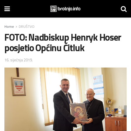
Home
DRUŠTVO
FOTO: Nadbiskup Henryk Hoser
posjetio Općinu Čitluk
16. siječnja 2019.