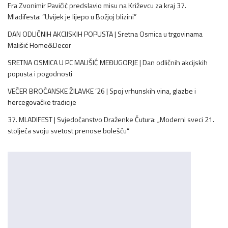
Fra Zvonimir Pavičić predslavio misu na Križevcu za kraj 37.
Mladifesta: “Uvijek je lijepo u Božjoj blizini”
DAN ODLIČNIH AKCIJSKIH POPUSTA | Sretna Osmica u trgovinama
Mališić Home&Decor
SRETNA OSMICA U PC MALIŠIĆ MEĐUGORJE | Dan odličnih akcijskih
popusta i pogodnosti
VEČER BROĆANSKE ŽILAVKE ’26 | Spoj vrhunskih vina, glazbe i
hercegovačke tradicije
37. MLADIFEST | Svjedočanstvo Draženke Čutura: „Moderni sveci 21.
stoljeća svoju svetost prenose bolešću“