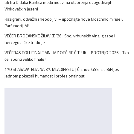
Lik fra Didaka Buntića među motivima otvorenja ovogodišnjih
Vinkovačkih jeseni
Razigrani, odvažni i neodoljivi – upoznajte nove Moschino mirise u
Parfumeriji M!
VEČER BROĆANSKE ŽILAVKE ’26 | Spoj vrhunskih vina, glazbe i
hercegovačke tradicije
VEČERAS POLUFINALE MNL MZ OPĆINE ČITLUK – BROTNJO 2026. | Tko
će izboriti veliko finale?
170 SPAŠAVATELJA NA 37. MLADIFESTU | Članovi GSS-a u BiH još
jednom pokazali humanost i profesionalnost