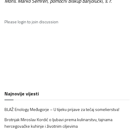
Mons. Marko Semren, pomoćni biskup banjolučki, s. r.
Please
login
to join discussion
Najnovije vijesti
BLAŽ Enology Međugorje – U tijeku prijave za tečaj somelierstva!
Brotnjak Miroslav Kordić o ljubavi prema kulinarstvu, tajnama
hercegovačke kuhinje i životnim ciljevima