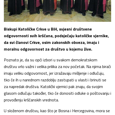
Biskupi Katoličke Crkve u BiH, svjesni društvene
odgovornosti svih kršćana, podsjećaju katoličke vjernike,
da svi članovi Crkve, osim zakonskih obveza, imaju i
moralnu odgovornost za društvo u kojemu žive.
Poznato je, da su opći izbori u svakom demokratskom
društvu vrlo važni i velika prilika za nov početak. Na njima birači
imaju veliku odgovornost, jer izražavaju mišljenje i odlučuju,
tko će ih u narednom razdoblju zastupati u vlasti i brinuti se
za napredak društva. Katolički vjernici pak znaju, da svojim
glasom odlučuju također, tko će donositi odluke o poštovanju i
provođenju kršćanskih vrednota.
U složenom društvu, kao što je Bosna i Hercegovina, mora se