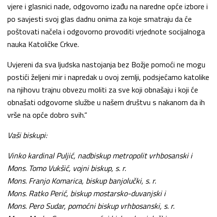
vjere i glasnici nade, odgovorno izađu na naredne opće izbore i
po savjesti svoj glas dadnu onima za koje smatraju da će
poštovati načela i odgovorno provoditi vrjednote socijalnoga
nauka Katoličke Crkve.
Uvjereni da sva ljudska nastojanja bez Božje pomoći ne mogu
postići željeni mir i napredak u ovoj zemlji, podsjećamo katolike
na njihovu trajnu obvezu moliti za sve koji obnašaju i koji će
obnašati odgovorne službe u našem društvu s nakanom da ih
vrše na opće dobro svih.“
Vaši biskupi:
Vinko kardinal Puljić, nadbiskup metropolit vrhbosanski i
Mons. Tomo Vukšić, vojni biskup, s. r.
Mons. Franjo Komarica, biskup banjolučki, s. r.
Mons. Ratko Perić, biskup mostarsko-duvanjski i
Mons. Pero Sudar, pomoćni biskup vrhbosanski, s. r.