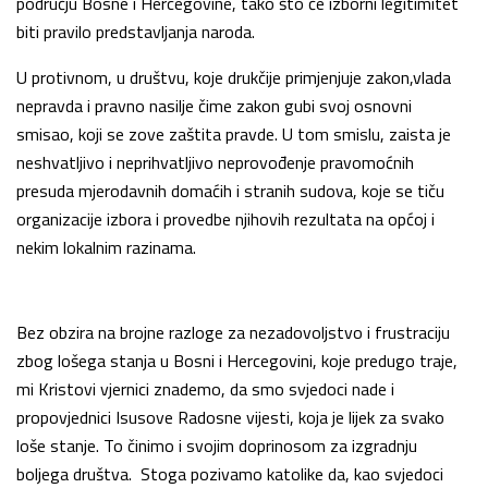
području Bosne i Hercegovine, tako što će izborni legitimitet
biti pravilo predstavljanja naroda.
U protivnom, u društvu, koje drukčije primjenjuje zakon,vlada
nepravda i pravno nasilje čime zakon gubi svoj osnovni
smisao, koji se zove zaštita pravde. U tom smislu, zaista je
neshvatljivo i neprihvatljivo neprovođenje pravomoćnih
presuda mjerodavnih domaćih i stranih sudova, koje se tiču
organizacije izbora i provedbe njihovih rezultata na općoj i
nekim lokalnim razinama.
Bez obzira na brojne razloge za nezadovoljstvo i frustraciju
zbog lošega stanja u Bosni i Hercegovini, koje predugo traje,
mi Kristovi vjernici znademo, da smo svjedoci nade i
propovjednici Isusove Radosne vijesti, koja je lijek za svako
loše stanje. To činimo i svojim doprinosom za izgradnju
boljega društva. Stoga pozivamo katolike da, kao svjedoci