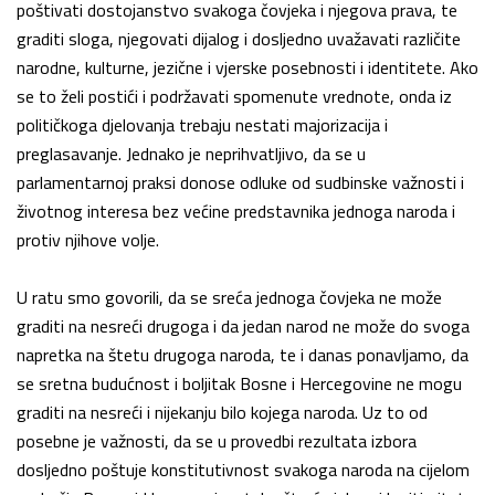
poštivati dostojanstvo svakoga čovjeka i njegova prava, te
graditi sloga, njegovati dijalog i dosljedno uvažavati različite
narodne, kulturne, jezične i vjerske posebnosti i identitete. Ako
se to želi postići i podržavati spomenute vrednote, onda iz
političkoga djelovanja trebaju nestati majorizacija i
preglasavanje. Jednako je neprihvatljivo, da se u
parlamentarnoj praksi donose odluke od sudbinske važnosti i
životnog interesa bez većine predstavnika jednoga naroda i
protiv njihove volje.
U ratu smo govorili, da se sreća jednoga čovjeka ne može
graditi na nesreći drugoga i da jedan narod ne može do svoga
napretka na štetu drugoga naroda, te i danas ponavljamo, da
se sretna budućnost i boljitak Bosne i Hercegovine ne mogu
graditi na nesreći i nijekanju bilo kojega naroda. Uz to od
posebne je važnosti, da se u provedbi rezultata izbora
dosljedno poštuje konstitutivnost svakoga naroda na cijelom