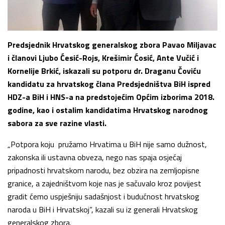
Predsjednik Hrvatskog generalskog zbora Pavao Miljavac
i članovi Ljubo Ćesić-Rojs, Krešimir Ćosić, Ante Vučić i
Kornelije Brkić, iskazali su potporu dr. Draganu Čoviću
kandidatu za hrvatskog člana Predsjedništva BiH ispred
HDZ-a BiH i HNS-a na predstojećim Općim izborima 2018.
godine, kao i ostalim kandidatima Hrvatskog narodnog
sabora za sve razine vlasti.
„Potpora koju pružamo Hrvatima u BiH nije samo dužnost,
zakonska ili ustavna obveza, nego nas spaja osjećaj
pripadnosti hrvatskom narodu, bez obzira na zemljopisne
granice, a zajedništvom koje nas je sačuvalo kroz povijest
gradit ćemo uspješniju sadašnjost i budućnost hrvatskog
naroda u BiH i Hrvatskoj“, kazali su iz generali Hrvatskog
generalskog zbora.