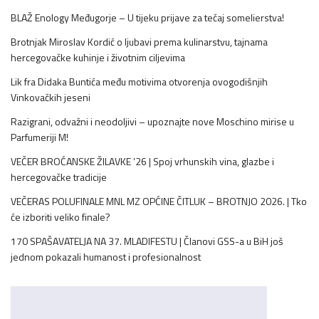
BLAŽ Enology Međugorje – U tijeku prijave za tečaj somelierstva!
Brotnjak Miroslav Kordić o ljubavi prema kulinarstvu, tajnama
hercegovačke kuhinje i životnim ciljevima
Lik fra Didaka Buntića među motivima otvorenja ovogodišnjih
Vinkovačkih jeseni
Razigrani, odvažni i neodoljivi – upoznajte nove Moschino mirise u
Parfumeriji M!
VEČER BROĆANSKE ŽILAVKE ’26 | Spoj vrhunskih vina, glazbe i
hercegovačke tradicije
VEČERAS POLUFINALE MNL MZ OPĆINE ČITLUK – BROTNJO 2026. | Tko
će izboriti veliko finale?
170 SPAŠAVATELJA NA 37. MLADIFESTU | Članovi GSS-a u BiH još
jednom pokazali humanost i profesionalnost