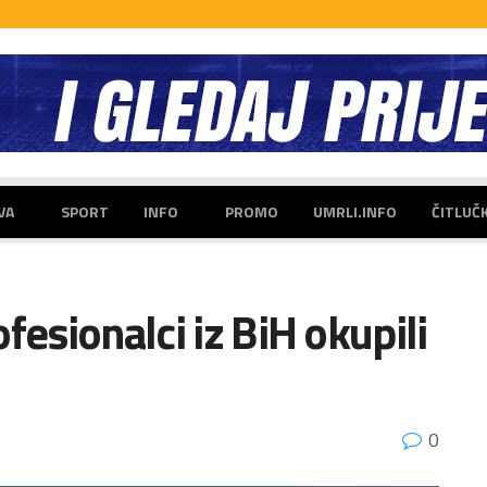
VA
SPORT
INFO
PROMO
UMRLI.INFO
ČITLUČ
fesionalci iz BiH okupili
0