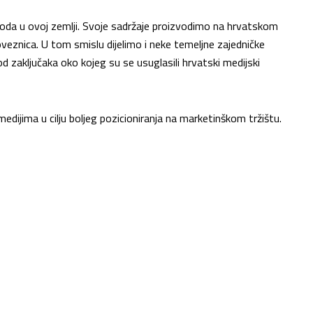
oda u ovoj zemlji. Svoje sadržaje proizvodimo na hrvatskom
veznica. U tom smislu dijelimo i neke temeljne zajedničke
 od zaključaka oko kojeg su se usuglasili hrvatski medijski
edijima u cilju boljeg pozicioniranja na marketinškom tržištu.