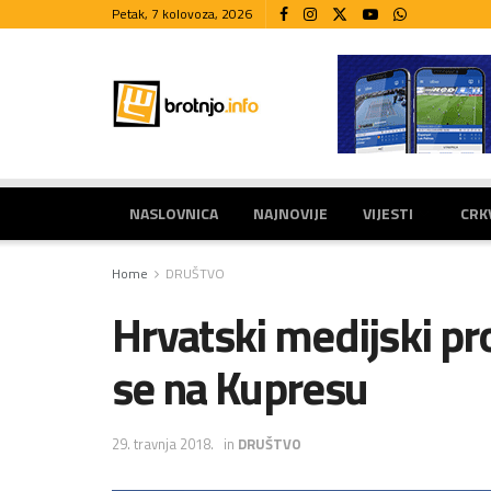
Petak, 7 kolovoza, 2026
NASLOVNICA
NAJNOVIJE
VIJESTI
CRK
Home
DRUŠTVO
Hrvatski medijski pro
se na Kupresu
29. travnja 2018.
in
DRUŠTVO