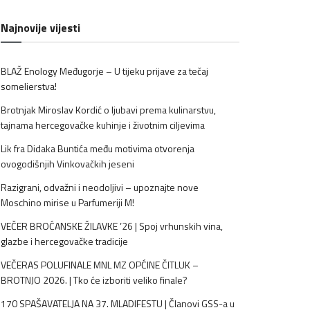
Najnovije vijesti
BLAŽ Enology Međugorje – U tijeku prijave za tečaj
somelierstva!
Brotnjak Miroslav Kordić o ljubavi prema kulinarstvu,
tajnama hercegovačke kuhinje i životnim ciljevima
Lik fra Didaka Buntića među motivima otvorenja
ovogodišnjih Vinkovačkih jeseni
Razigrani, odvažni i neodoljivi – upoznajte nove
Moschino mirise u Parfumeriji M!
VEČER BROĆANSKE ŽILAVKE ’26 | Spoj vrhunskih vina,
glazbe i hercegovačke tradicije
VEČERAS POLUFINALE MNL MZ OPĆINE ČITLUK –
BROTNJO 2026. | Tko će izboriti veliko finale?
170 SPAŠAVATELJA NA 37. MLADIFESTU | Članovi GSS-a u