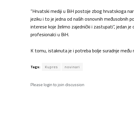
“Hrvatski mediji u BiH postoje zbog hrvatskoga nar
jeziku i to je jedna od naših osnovnih međusobnih po
interese koje želimo zajednički i zastupati”, jedan je
profesionalci u BiH.
K tomu, istaknuta je i potreba bolje suradnje među m
Tags:
Kupres
novinari
Please
login
to join discussion