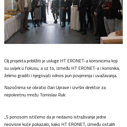
Cilj projekta približiti je usluge HT ERONET-a korisnicima koji
su uvijek u fokusu, a uz to, između HT ERONET-a i korisnika,
želimo graditi i njegovati odnos pun povjerenja i uvažavanja.
Nazočnima se obratio član Uprave i izvršni direktor za
nepokretnu mrežu Tomislav Ruk:
„S ponosom ističemo da je nedavno istraživanje jedne
neovisne kuće pokazalo, kako HT ERONET, između ostalih