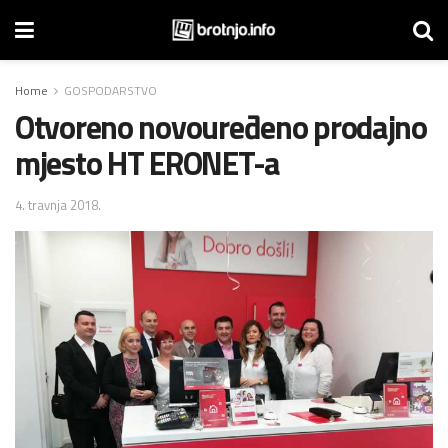
Home
GOSPODARSTVO
Otvoreno novouređeno prodajno
mjesto HT ERONET-a
4. travnja 2018.