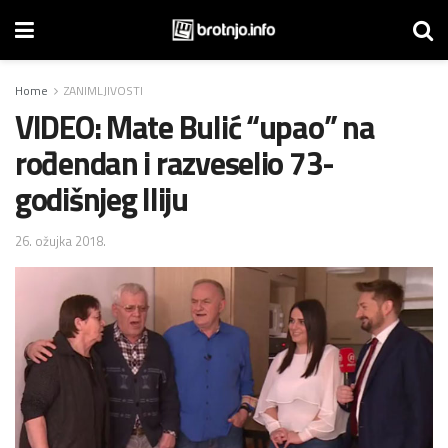
Home
ZANIMLJIVOSTI
VIDEO: Mate Bulić “upao” na
rođendan i razveselio 73-
godišnjeg Iliju
26. ožujka 2018.