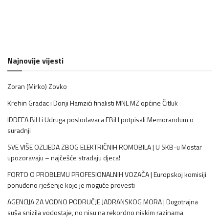
Najnovije vijesti
Zoran (Mirko) Zovko
Krehin Gradac i Donji Hamzići finalisti MNL MZ općine Čitluk
IDDEEA BiH i Udruga poslodavaca FBiH potpisali Memorandum o
suradnji
SVE VIŠE OZLJEDA ZBOG ELEKTRIČNIH ROMOBILA | U SKB-u Mostar
upozoravaju – najčešće stradaju djeca!
FORTO O PROBLEMU PROFESIONALNIH VOZAČA | Europskoj komisiji
ponuđeno rješenje koje je moguće provesti
AGENCIJA ZA VODNO PODRUČJE JADRANSKOG MORA | Dugotrajna
suša snizila vodostaje, no nisu na rekordno niskim razinama