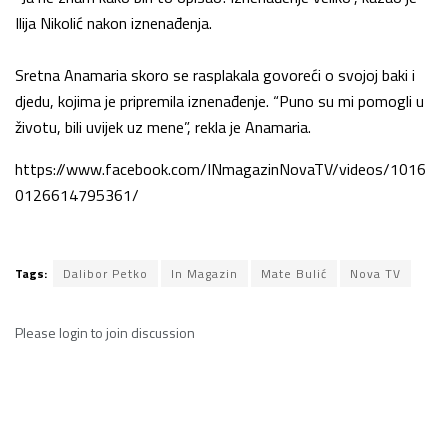
Ilija Nikolić nakon iznenađenja.
Sretna Anamaria skoro se rasplakala govoreći o svojoj baki i
djedu, kojima je pripremila iznenađenje. “Puno su mi pomogli u
životu, bili uvijek uz mene”, rekla je Anamaria.
https://www.facebook.com/INmagazinNovaTV/videos/1016
0126614795361/
Tags:
Dalibor Petko
In Magazin
Mate Bulić
Nova TV
Please
login
to join discussion