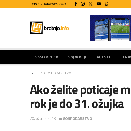
Petak, 7 kolovoza, 2026
NASLOVNICA
NAJNOVIJE
VIJESTI
CRK
Home
GOSPODARSTVO
Ako želite poticaje m
rok je do 31. ožujka
20. ožujka 2018.
in
GOSPODARSTVO