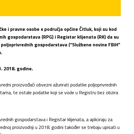
ke i pravne osobe s područja općine Čitluk, koji su kod
dnih gospodarstava (RPG) i Registar klijenata (RK) da su
 poljoprivrednih gospodarstava (“Službene novine FBiH”
.
3. 2018. godine.
redni proizvođači obvezni ažurirati podatke poljoprivrednih
rstama, te ostale podatke koji se vode u Registru bez obzira
rivrednih gospodarstava i Registar klijenata, a apliciraju za
ednoj proizvodnji u 2018. godini također se trebaju upisati u