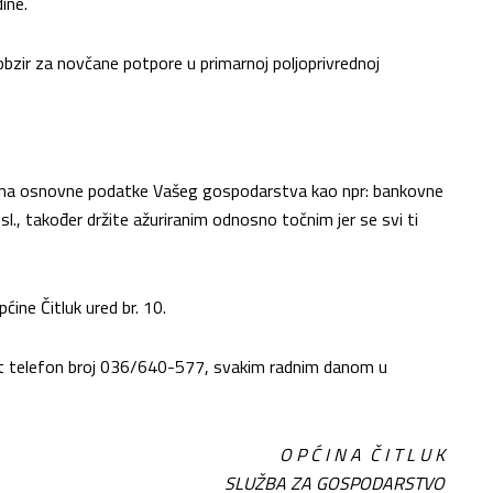
ine.
zir za novčane potpore u primarnoj poljoprivrednoj
e na osnovne podatke Vašeg gospodarstva kao npr: bankovne
sl., također držite ažuriranim odnosno točnim jer se svi ti
ćine Čitluk ured br. 10.
kt telefon broj 036/640-577, svakim radnim danom u
O P Ć I N A Č I T L U K
SLUŽBA ZA GOSPODARSTVO