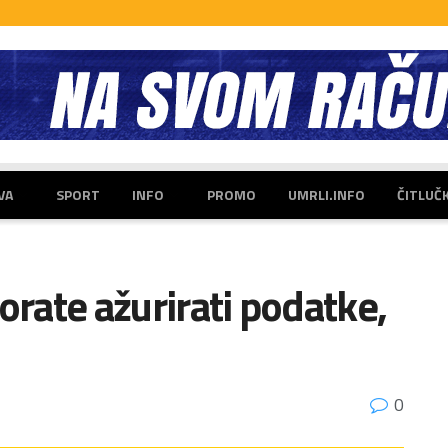
VA
SPORT
INFO
PROMO
UMRLI.INFO
ČITLUČ
orate ažurirati podatke,
0