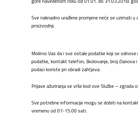
gore navedenom roku od 01.01. do 31.03.2018. god
Sve naknadno urađene promjene neće se uzimati u ob
proizvodnji.
Molimo Vas da i sve ostale podatke koji se odnos
podatke, kontakt telefon, školovanje, broj članova i 
podaci koriste pri obradi zahtjeva.
Prijave ažuriranja se vrše kod ove Službe – zgrada op
Sve potrebne informacije mogu se dobiti na konta
vremenu od 07-15.00 sati.