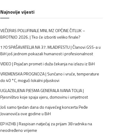
Najnovije vijesti
VEČERAS POLUFINALE MNL MZ OPĆINE ČITLUK –
BROTNJO 2026. | Tko će izboriti veliko finale?
170 SPAŠAVATELJA NA 37. MLADIFESTU | Članovi GSS-a u
BiH još jednom pokazali humanost i profesionalnost
VIDEO | Pojačan promet i duža čekanja na izlazu iz BiH
VREMENSKA PROGNOZA | Sunčano i vruće, temperature
do 40 °C, mogući lokalni pljuskovi
UGLAZBLJENA PJESMA GENERALA IVANA TOLJA |
Pjesništvo koje spaja vjeru, domovinu i umjetnost
Još samo tjedan dana do najvećeg koncerta Peđe
Jovanovića ove godine u BiH
EP HZHB | Raspisan natječaj za prijam 38 radnika na
neodređeno vrijeme