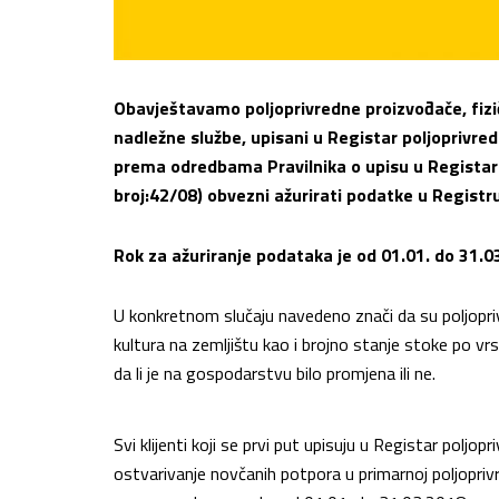
Obavještavamo poljoprivredne proizvođače, fizič
nadležne službe, upisani u Registar poljoprivre
prema odredbama Pravilnika o upisu u Registar
broj:42/08) obvezni ažurirati podatke u Registru
Rok za ažuriranje podataka je od 01.01. do 31.0
U konkretnom slučaju navedeno znači da su poljopriv
kultura na zemljištu kao i brojno stanje stoke po v
da li je na gospodarstvu bilo promjena ili ne.
Svi klijenti koji se prvi put upisuju u Registar poljop
ostvarivanje novčanih potpora u primarnoj poljoprivr