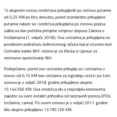
“U ukupnom iznosu sredstava prikupljenih po osnovu putarine
od 0,25 KM po litru derivata, pored standardno prikupljene
putarine nalaze se i sredstva prikupljena po osnovu popisa
zaliha na dan početka primjene izmjena i dopuna Zakona o
trošarinama (1. veljače 2018.). Ova cestarina je prikupljena na
posebnom podračunu Jedinstvenog računa koji je otvoren kod
Centralne banke BiH”, rečeno je za Klix.ba iz Uprave za
neizravno oporezivanje BiH.
Podsjećamo, pored ove cestarine prikuplja se i cestarina u
iznosu od 0,15 KM kao cestarina za izgradnju cesta i po tom
osnovu je u veljači 2018. godine prikupljeno ukupno
15.144.566 KM. Ova sredstva idu u raspodjelu korisnicima
zajedno sa svim ostalim prihodina od neizravnih poreza (PDV,
trošarina, carina). Po ovom osnovu je u veljači 2017. godine
bilo ukupno prikupljeno 13.790.726 KM.