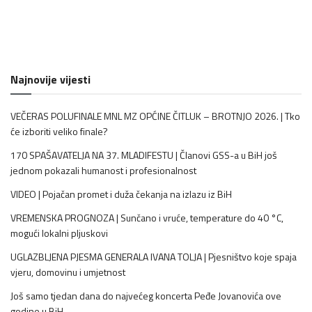
Najnovije vijesti
VEČERAS POLUFINALE MNL MZ OPĆINE ČITLUK – BROTNJO 2026. | Tko
će izboriti veliko finale?
170 SPAŠAVATELJA NA 37. MLADIFESTU | Članovi GSS-a u BiH još
jednom pokazali humanost i profesionalnost
VIDEO | Pojačan promet i duža čekanja na izlazu iz BiH
VREMENSKA PROGNOZA | Sunčano i vruće, temperature do 40 °C,
mogući lokalni pljuskovi
UGLAZBLJENA PJESMA GENERALA IVANA TOLJA | Pjesništvo koje spaja
vjeru, domovinu i umjetnost
Još samo tjedan dana do najvećeg koncerta Peđe Jovanovića ove
godine u BiH