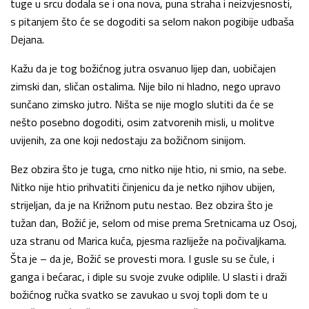
tuge u srcu dodala se i ona nova, puna straha i neizvjesnosti,
s pitanjem što će se dogoditi sa selom nakon pogibije udbaša
Dejana.
Kažu da je tog božićnog jutra osvanuo lijep dan, uobičajen
zimski dan, sličan ostalima. Nije bilo ni hladno, nego upravo
sunčano zimsko jutro. Ništa se nije moglo slutiti da će se
nešto posebno dogoditi, osim zatvorenih misli, u molitve
uvijenih, za one koji nedos­taju za božičnom sinijom.
Bez obzira što je tuga, crno nitko nije htio, ni smio, na sebe.
Nitko nije htio prihvatiti činjenicu da je netko njihov ubijen,
strijeljan, da je na Križnom putu nestao. Bez obzira što je
tužan dan, Božić je, selom od mise prema Sretnicama uz Osoj,
uza stranu od Marica kuća, pjesma razliježe na počivaljkama.
Šta je – da je, Božić se provesti mora. I gusle su se čule, i
ganga i bećarac, i diple su svoje zvuke odiplile. U slasti i draži
božićnog ručka svatko se zavukao u svoj topli dom te u