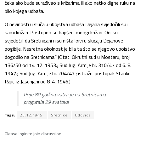
čeka ako bude surađivao s križarima ili ako netko digne ruku na
bilo kojega udbaša.
O nevinosti u slučaju ubojstva udbaša Dejana svjedočili su i
sami križari. Postupno su hapšeni mnogi križari. Oni su
svjedočili da Sretničani nisu ništa krivi u slučaju Dejanove
pogibije. Nesretna okolnost je bila ta što se njegovo ubojstvo
dogodilo na Sretnicama.” (Citat: Okružni sud u Mostaru, broj
136/50 od 14. 12. 1953.; Sud Jug. Armije br. 310/47 od 6. 8.
1947.; Sud Jug. Armije br. 204/47.; istražni postupak Stanke
Rajić iz Jasenjani od 8. 4. 1946.).
Prije 80 godina vatra je na Sretnicama
progutala 29 svatova
Tags:
25.12.1945.
Sretnice
Udovice
Please
login
to join discussion