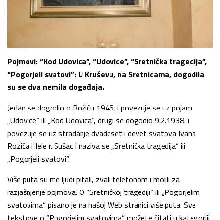
Pojmovi: “Kod Udovica”, “Udovice”, “Sretnička tragedija”,
“Pogorjeli svatovi”: U Kruševu, na Sretnicama, dogodila
su se dva nemila događaja.
Jedan se dogodio o Božiću 1945. i povezuje se uz pojam
„Udovice“ ili „Kod Udovica“, drugi se dogodio 9.2.1938. i
povezuje se uz stradanje dvadeset i devet svatova Ivana
Rozića i Jele r. Sušac i naziva se „Sretnička tragedija“ ili
„Pogorjeli svatovi“.
Više puta su me ljudi pitali, zvali telefonom i molili za
razjašnjenje pojmova. O “Sretničkoj tragediji” ili „Pogorjelim
svatovima“ pisano je na našoj Web stranici više puta. Sve
tekstove o “Pogorjelim svatovima” možete čitati u kategoriji