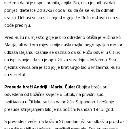
riječima da bi je usput hranila, dojila. No, nisu joj udbaši dali
ponijeti djetešce Zdravku i dodali su da će se Ruža odmah
vratiti. Udbaši su kazali i mjesto gdje će Ružu ostaviti i da se
dođe pred nju.
Pred Ružu na mjesto gdje je bilo određeno otišla je Ružina kći
Matija, ali na tom mjestu nije našla majku nego spaljen motor
ud­baša Dejana. Kasnije se saznalo da su Ružu odveli u Čitluk
na ispi­tivanje i da su je optužili za suradnju s križarima. Sva
njezina krivica bila je što joj je brat Grgo bio u križarima. Ružu
su strijeljali.
Presuda braći Andriji i Marku Čule:
Obojica braće su
odvedena od božične svijeće u Čitluk, na prividni sud.
Ispitivanja u Čitluku su bila na božični Stipandan. Izvršenje
presude strijeljanjem bilo je na božični Ivandan 1945. god.
S presude: uvečer na božićni Stipandan ušli su udbaši u prosto­
riju gdje su bili zatočenici i pročitali presude. Sve su presude