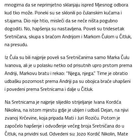
mnogima da se neprimjetno sklanjaju ispred Mjesnog odbora
kud tko može. Poneki su se sklonili po čulanskim kućama i
stajama. Dio nije htio, misleći da se neće ništa pogubno
dogoditi. No, hapšenja su nastavljena. Poveli su tridesetak
Sretničana, skupa s braćom Andrijom i Markom Čulom u Čitluk,
na presudu.
Iz Čula su bili najprije poveli sa Sretničanima samo Marka Čulu
Ivanova, ali je u polasku netko od prisutnih upro prstom prema
Andriji, Markovu bratu i rekao: “Njega, njega.” Time je obratio
udbašku pozornost prema Andriji pa su obojica braće uhapšeni
i pove­deni prema Sretnicama i dalje u Čitluk.
Na Sretnicama je najprije slijedilo strijeljanje Ivana Kordića
Nikolina, na istom mjestu gdje je ubijen i udbaš Dejan, na njivi
zvanoj Krčevine, koja pripada Mati i Juri Roziću. Potom je
započelo hapšenje i odvođenje većeg broja Sretničana do u
Čitluk, na prividni sud. Odvedeni su: Jozo Kordić Nikolin, Mate