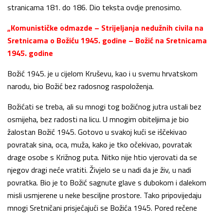
stranicama 181. do 186. Dio teksta ovdje prenosimo.
„Komunističke odmazde
– Strijeljanja nedužnih civila na
Sretnicama o Božiću 1945. godine – Božić na Sretnicama
1945. godine
Božić 1945. je u cijelom Kruševu, kao i u svemu hrvatskom
narodu, bio Božić bez radosnog raspoloženja.
Božićati se treba, ali su mnogi tog božićnog jutra ustali bez
osmijeha, bez radosti na licu. U mnogim obiteljima je bio
žalostan Božić 1945. Gotovo u svakoj kući se iščekivao
povratak sina, oca, muža, kako je tko očekivao, povratak
drage osobe s Križnog puta. Nitko nije htio vjerovati da se
njegov dragi neće vratiti. Živjelo se u nadi da je živ, u nadi
povratka. Bio je to Božić sagnute glave s dubokom i dalekom
misli usmjerene u neke besciljne prostore. Tako pripovijedaju
mnogi Sretničani prisjećajući se Božića 1945. Pored rečene