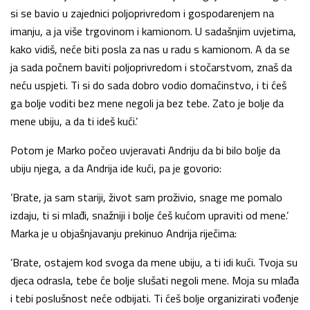
si se bavio u zajednici poljoprivredom i gospodarenjem na
imanju, a ja više trgovinom i kamionom. U sadašnjim uvjetima,
kako vidiš, neće biti posla za nas u radu s kamionom. A da se
ja sada počnem baviti poljoprivredom i stočarstvom, znaš da
neću uspjeti. Ti si do sada dobro vodio domaćinstvo, i ti ćeš
ga bolje voditi bez mene negoli ja bez tebe. Zato je bolje da
mene ubiju, a da ti ideš kući.’
Potom je Marko počeo uvjeravati Andriju da bi bilo bolje da
ubiju njega, a da Andrija ide kući, pa je govorio:
’Brate, ja sam stariji, život sam proživio, snage me pomalo
izdaju, ti si mlađi, snažniji i bolje ćeš kućom upraviti od mene.’
Marka je u objašnjavanju prekinuo Andrija riječima:
’Brate, ostajem kod svoga da mene ubiju, a ti idi kući. Tvoja su
djeca odrasla, tebe će bolje slušati negoli mene. Moja su mlađa
i tebi poslušnost neće odbijati. Ti ćeš bolje organizirati vođenje