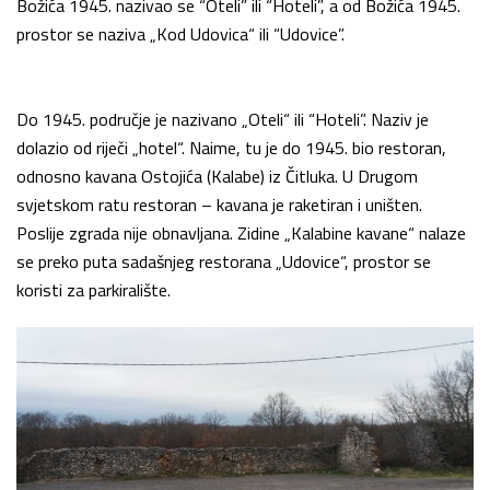
Božića 1945. nazivao se “Oteli” ili “Hoteli”, a od Božića 1945.
prostor se naziva „Kod Udovica“ ili “Udovice”.
Do 1945. područje je nazivano „Oteli“ ili “Hoteli”. Naziv je
dolazio od riječi „hotel“. Naime, tu je do 1945. bio restoran,
odnosno kavana Ostojića (Kalabe) iz Čitluka. U Drugom
svjetskom ratu restoran – kavana je raketiran i uništen.
Poslije zgrada nije obnavljana. Zidine „Kalabine kavane“ nalaze
se preko puta sadašnjeg restorana „Udovice“, prostor se
koristi za parkiralište.