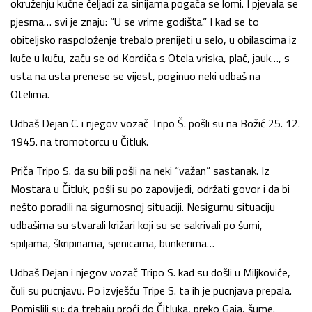
okruženju kućne čeljadi za sinijama pogača se lomi. I pjevala se
pjesma… svi je znaju: “U se vrime godišta.” I kad se to
obiteljsko raspoloženje trebalo prenijeti u selo, u obilascima iz
kuće u kuću, začu se od Kordića s Otela vriska, plač, jauk…, s
usta na usta prenese se vijest, poginuo neki udbaš na
Otelima.
Udbaš Dejan C. i njegov vozač Tripo Š. pošli su na Božić 25. 12.
1945. na tromotorcu u Čitluk.
Priča Tripo S. da su bili pošli na neki “važan” sastanak. Iz
Mostara u Čitluk, pošli su po zapovijedi, održati govor i da bi
nešto poradili na sigurnosnoj situaciji. Nesigurnu situaciju
udbašima su stvarali križari koji su se sakrivali po šumi,
spiljama, škripinama, sjenicama, bunkerima…
Udbaš Dejan i njegov vozač Tripo S. kad su došli u Miljkoviće,
čuli su pucnjavu. Po izvješću Tripe S. ta ih je pucnjava prepala.
Pomislili su: da trebaju proći do Čitluka, preko Gaja, šume.