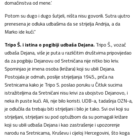
domaćinstva od mene.’
Potom su dugo i dugo šutjeli, ništa nisu govorili. Sutra ujutro
prenesena je odluka udbašima da se strijelja Andrija, a da
Marko ide kući.”
Tripo Š. i istina o pogibiji udbaša Dejana.
Tripo Š., vozač
udbaša Dejana, više je puta u različitim društvima pripovijedao
da za pogibiju Dejanovu od Sretničana nije nitko bio kriv.
Spominjao je imena osoba (križara) koji su ubili Dejana.
Postojala je odmah, poslije strijeljanja 1945., priča na
Sretnicama kako je Tripo S. poslao poruku u Čitluk sucima
istražiteljima da Sretničani nisu krivi za ubojstvo Dejanovo, i
neka ih puste kući. Ali, nije bilo koristi. UDB-a, tadašnja OZN-a,
je odlučila da trebaju biti strijeljani i bilo je tako. Svi ovi koji su
strijeljani, strijeljani su pod optužbom da su pomagali križare
koji su ubili udbaša Dejana i kao zastrašenje i upozorenje
narodu na Sretnicama, Kruševu i cijeloj Hercegovini, što koga