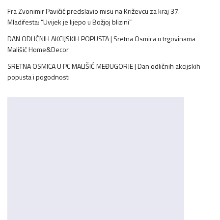
Fra Zvonimir Pavičić predslavio misu na Križevcu za kraj 37.
Mladifesta: “Uvijek je lijepo u Božjoj blizini”
DAN ODLIČNIH AKCIJSKIH POPUSTA | Sretna Osmica u trgovinama
Mališić Home&Decor
SRETNA OSMICA U PC MALIŠIĆ MEĐUGORJE | Dan odličnih akcijskih
popusta i pogodnosti