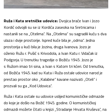
Ruža i Kata sretničke udovice:
Dvojica braće Ivan i Jozo
Kordić odvojili su se iz Kordića zaseoka na Sretnicama i
nastanili se na „Otelima“. Na „Otelima“ su sagradili kuću s dva
ulaza i dvije prostorije. Ispred kuće bila je „odrna“. Jedna
prostorija u kući bila je Jozina, druga Ivanova. Jozo je
oženio Ružu r. Pušić s Krivodola, a Ivan Katu r. Vidačak iz
Podgorja. U trenutku tragedije o Božiću 1945. Jozo je
s Ružom imao tri sina, a Ivan s Katom tri kćeri. Od trenutka,
od Božića 1945. kad su Kata i Ruža ostale udovice narod je
prestao prostor oko „Kalabine“ kavane nazivati „Oteli“ i
prozvali su ga „Kod Udovica“.
Ruža i Kata ostale su udovice uslijed komunističke odmazde
do koje je došlo na Božić 1945. godine. O komunističkoj
odmazdi možete čitati u knjizi „Stradanje Hrvata Kruševa“, na