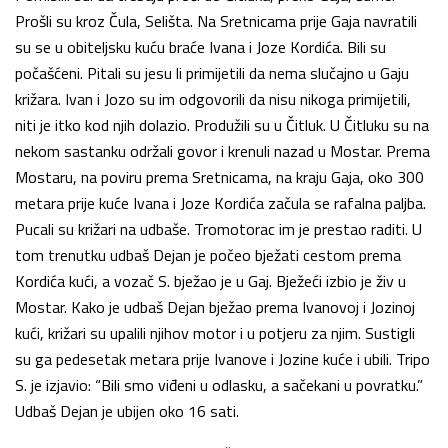
Prošli su kroz Čula, Selišta. Na Sretnicama prije Gaja navratili
su se u obiteljsku kuću braće Ivana i Joze Kordića. Bili su
počašćeni. Pitali su jesu li primijetili da nema slučajno u Gaju
križara. Ivan i Jozo su im odgovorili da nisu nikoga primijetili,
niti je itko kod njih dolazio. Produžili su u Čitluk. U Čitluku su na
nekom sastanku održali govor i krenuli nazad u Mostar. Prema
Mostaru, na poviru prema Sretnicama, na kraju Gaja, oko 300
metara prije kuće Ivana i Joze Kordića začula se rafalna paljba.
Pucali su križari na udbaše. Tromotorac im je prestao raditi. U
tom trenutku udbaš Dejan je počeo bježati cestom prema
Kordića kući, a vozač S. bježao je u Gaj. Bježeći izbio je živ u
Mostar. Kako je udbaš Dejan bježao prema Ivanovoj i Jozinoj
kući, križari su upalili njihov motor i u potjeru za njim. Sustigli
su ga pedesetak metara prije Ivanove i Jozine kuće i ubili. Tripo
S. je izjavio: “Bili smo viđeni u odlasku, a sačekani u povratku.”
Udbaš Dejan je ubijen oko 16 sati.