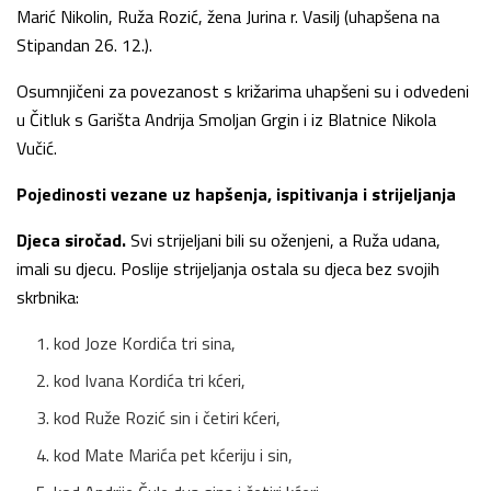
Marić Nikolin, Ruža Rozić, žena Jurina r. Vasilj (uhapšena na
Stipandan 26. 12.).
Osumnjičeni za povezanost s križarima uhapšeni su i odvedeni
u Čitluk s Garišta Andrija Smoljan Grgin i iz Blatnice Nikola
Vučić.
Pojedinosti vezane uz hapšenja, ispitivanja i strijeljanja
Djeca siročad.
Svi strijeljani bili su oženjeni, a Ruža udana,
imali su djecu. Poslije strijeljanja ostala su djeca bez svojih
skrb­nika:
kod Joze Kordića tri sina,
kod Ivana Kordića tri kćeri,
kod Ruže Rozić sin i četiri kćeri,
kod Mate Marića pet kćeriju i sin,