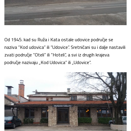
Od 1945. kad su Ruža i Kata ostale udovice područje se
naziva “Kod udovica” ili “Udovice”. Sretničani su i dalje nastavili
zvati područje “Oteli” ili “Hoteli”, a svi iz drugih krajeva
područje nazivaju „Kod Udovica“ ili „Udovice“.