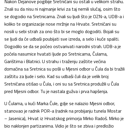
Nakon Dejanove pogibije Sretničani su ostali u velikom strahu.
Znali su da nisu ni najmanje krivi za taj nemili slučaj, osim što
se dogodio na Sretnicama. Znali su ljudi što je OZN-a, UDB-a i
ko­liko te organizacije nose mržnje na Hrvate. Sretničani su
nosili u sebi strah za ono što bi se moglo dogoditi. Bojali su
se ljudi da će udbaši poubijati sve izreda, a selo i kuće spaliti.
Dogodilo se da se počeo ostvarivati narodni strah. UDB-a je
počela nasumice hvatati ljude po Sretnicama, Čulama,
Garištima i Blatnici. U strahu i tra­ženju zaštite većina
domaćina sa Sretnica su pošli u Mjesni odbor u Čula da bi tražili
zaštitu za ljude i selo. Kad su udbaši čuli da je velik broj
Sretničana otišao u Čula, i oni su sa Sretnica produžili u Čula
pred Mjesni odbor. Tu je nastala gužva i prva hapšenja.
U Čulama, u kući Marka Čule, gdje se nalazio Mjesni odbor,
stanovao je radnik POR-a (radnik na probijanju tunela Mostar
– Jasenica), Hrvat iz Hrvatskog primorja Mirko Radoš. Mirko je
bio naklonjen partizanima. Vidio je što se zbiva i predložio