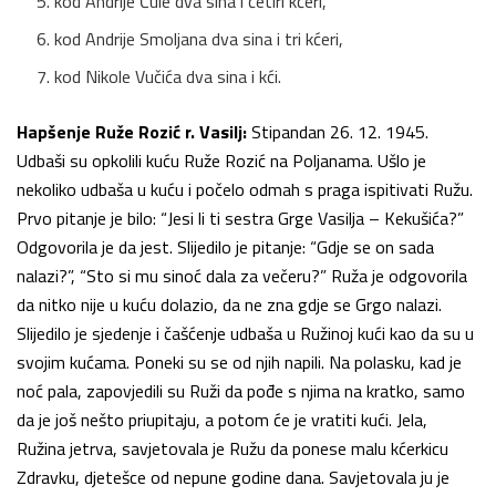
kod Andrije Čule dva sina i četiri kćeri,
kod Andrije Smoljana dva sina i tri kćeri,
kod Nikole Vučića dva sina i kći.
Hapšenje Ruže Rozić r. Vasilj:
Stipandan 26. 12. 1945.
Udbaši su opkolili kuću Ruže Rozić na Poljanama. Ušlo je
nekoliko udbaša u kuću i počelo odmah s praga ispitivati Ružu.
Prvo pitanje je bilo: “Jesi li ti sestra Grge Vasilja – Kekušića?”
Odgovorila je da jest. Slijedilo je pitanje: “Gdje se on sada
nalazi?”, “Sto si mu sinoć dala za večeru?” Ruža je odgovorila
da nitko nije u kuću dolazio, da ne zna gdje se Grgo nalazi.
Slijedilo je sjedenje i čašćenje udbaša u Ružinoj kući kao da su u
svojim kućama. Poneki su se od njih napili. Na polasku, kad je
noć pala, zapovjedili su Ruži da pođe s njima na kratko, samo
da je još nešto priupitaju, a potom će je vratiti kući. Jela,
Ružina jetrva, savjetovala je Ružu da ponese malu kćerkicu
Zdravku, djetešce od nepune godine dana. Savjetovala ju je