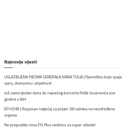
Najnovije vijesti
UGLAZBLJENA PJESMA GENERALA IVANA TOLJA | Pjesništvo koje spaja
vjeru, domovinu i umjetnost
Još samo tjedan dana do najvećeg koncerta Peđe Jovanovića ove
godine u BiH
EP HZHB | Raspisan natječaj za prijam 38 radnika na neodređeno
vrijeme
Ne propustite novu FIS Plus sedmicu za super uštede!