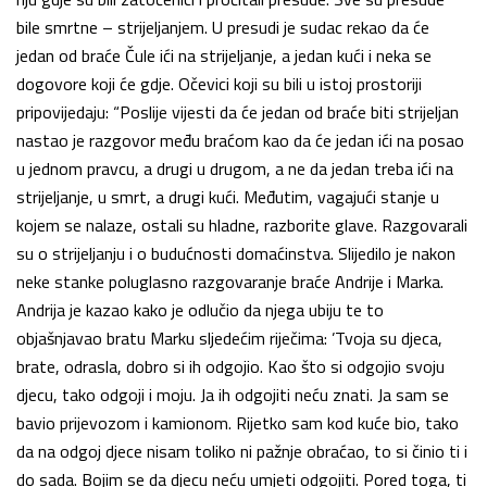
bile smrtne – strijeljanjem. U presudi je sudac rekao da će
jedan od braće Čule ići na strijeljanje, a jedan kući i neka se
dogovore koji će gdje. Očevici koji su bili u istoj prostoriji
pripovijedaju: “Poslije vijesti da će jedan od braće biti strijeljan
nastao je razgovor među braćom kao da će jedan ići na posao
u jednom pravcu, a drugi u drugom, a ne da jedan treba ići na
strijeljanje, u smrt, a drugi kući. Međutim, vagajući stanje u
kojem se nalaze, ostali su hladne, razborite glave. Razgovarali
su o strijeljanju i o budućnosti domaćinstva. Slijedilo je nakon
neke stanke poluglasno razgovaranje braće Andrije i Marka.
Andrija je kazao kako je odlučio da njega ubiju te to
objašnjavao bratu Marku sljedećim riječima: ’Tvoja su djeca,
brate, odrasla, dobro si ih odgojio. Kao što si odgojio svoju
djecu, tako odgoji i moju. Ja ih odgojiti neću znati. Ja sam se
bavio prijevozom i kamionom. Rijetko sam kod kuće bio, tako
da na odgoj djece nisam toliko ni pažnje obraćao, to si činio ti i
do sada. Bojim se da djecu neću umjeti odgojiti. Pored toga, ti