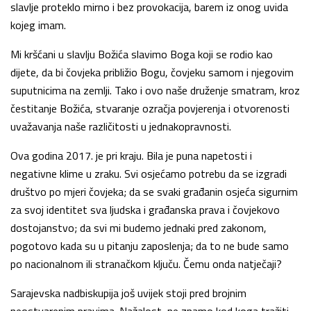
slavlje proteklo mirno i bez provokacija, barem iz onog uvida
kojeg imam.
Mi kršćani u slavlju Božića slavimo Boga koji se rodio kao
dijete, da bi čovjeka približio Bogu, čovjeku samom i njegovim
suputnicima na zemlji. Tako i ovo naše druženje smatram, kroz
čestitanje Božića, stvaranje ozračja povjerenja i otvorenosti
uvažavanja naše različitosti u jednakopravnosti.
Ova godina 2017. je pri kraju. Bila je puna napetosti i
negativne klime u zraku. Svi osjećamo potrebu da se izgradi
društvo po mjeri čovjeka; da se svaki građanin osjeća sigurnim
za svoj identitet sva ljudska i građanska prava i čovjekovo
dostojanstvo; da svi mi budemo jednaki pred zakonom,
pogotovo kada su u pitanju zaposlenja; da to ne bude samo
po nacionalnom ili stranačkom ključu. Čemu onda natječaji?
Sarajevska nadbiskupija još uvijek stoji pred brojnim
neostvarenim pravima. Nažalost, ne znamo kod koga tražiti,