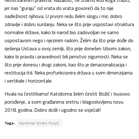
jer nas “guraju” od vrata do vrata govoreći da to nije
nadležnost njihova. U prvom redu želim slogu i mir, dobro
zdravlje i dobru surdanju. Neka se što prije uspostavi struktura
normalne države, kako bi narod bio zadovoljan ne samo
uspostavom nego i njezinim radom. Želim da što prije dođe do
rješenja Ustava u ovoj zemlji, što prije donešen Izborni zakon,
kako bi pravda i pravednost bili jamstvo sigurnosti. Neka se
što prije donesu i drugi zakoni, kao što je denacionalizacija i
restitucija itd. Neka profunkcionira država u svim dimenzijama
i vertikale i horizontale.
Hvala na čestitkama! Katolicima želim čestit Božić i Isusovo
porođenje, a svim građanima sretnu i blagoslovljenu novu
2018. godina. Dobro došli i ugodno se osjećali!
Tags:
Kardinal Vinko Puljić