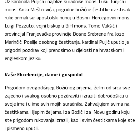
Uz kardinala Puljića i najbliže suradnike mons. Luku Tunjića i
mons. Antu Meštrovića, prigodne božićne čestitke uz stisak
ruke primali su: apostolski nuncij u Bosni i Hercegovini mons.
Luigi Pezzuto, vojni biskup u BiH mons. Tomo Vukšić i
provincijal Franjevačke provincije Bosne Srebrene fra Jozo
Marinčić. Poslije osobnog čestitanja, kardinal Puljić uputio je
prigodni pozdrav koji prenosimo u cijelosti na hrvatskom i
engleskom jeziku:
Vaše Ekcelencije, dame i gospodo!
Prigodom ovogodišnjeg Božićnog prijema, želim od srca sve
zajedno i svakog osobno pozdraviti i izraziti dobrodošlicu u
svoje ime i u ime svih mojih suradnika. Zahvaljujem svima na
čestitkama i lijepim željama i za Božić i za Novu godinu koju
ste prigodom rukovanja izrazili, kao i svim čestitkama koje ste
i pismeno uputili.