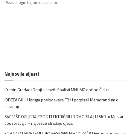
Please
login
to join discussion
Najnovije vijesti
Krehin Gradac i Donji Hamzići finalisti MNL MZ općine Čitluk
IDDEEA BiH i Udruga poslodavaca FBiH potpisali Memorandum o
suradnji
SVE VIŠE OZLJEDA ZBOG ELEKTRIČNIH ROMOBILA | U SKB-u Mostar
upozoravaju – najčešće stradaju djeca!
FORTO O PROBLEMU PROFESIONALNIH VOZAČA | Europskoj komisiji