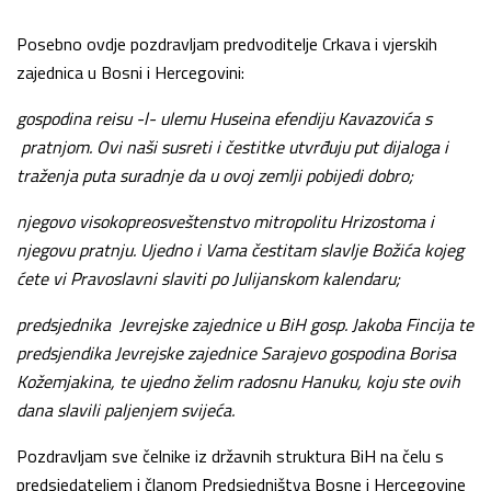
Posebno ovdje pozdravljam predvoditelje Crkava i vjerskih
zajednica u Bosni i Hercegovini:
gospodina reisu -l- ulemu Huseina efendiju Kavazovića s
pratnjom. Ovi naši susreti i čestitke utvrđuju put dijaloga i
traženja puta suradnje da u ovoj zemlji pobijedi dobro;
njegovo visokopreosveštenstvo mitropolitu Hrizostoma i
njegovu pratnju. Ujedno i Vama čestitam slavlje Božića kojeg
ćete vi Pravoslavni slaviti po Julijanskom kalendaru;
predsjednika Jevrejske zajednice u BiH gosp. Jakoba Fincija te
predsjendika Jevrejske zajednice Sarajevo gospodina Borisa
Kožemjakina, te ujedno želim radosnu Hanuku, koju ste ovih
dana slavili paljenjem svijeća.
Pozdravljam sve čelnike iz državnih struktura BiH na čelu s
predsjedateljem i članom Predsjedništva Bosne i Hercegovine