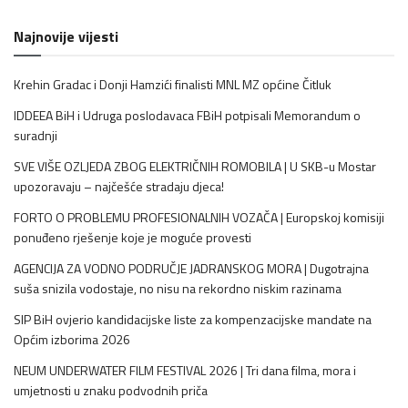
Najnovije vijesti
Krehin Gradac i Donji Hamzići finalisti MNL MZ općine Čitluk
IDDEEA BiH i Udruga poslodavaca FBiH potpisali Memorandum o
suradnji
SVE VIŠE OZLJEDA ZBOG ELEKTRIČNIH ROMOBILA | U SKB-u Mostar
upozoravaju – najčešće stradaju djeca!
FORTO O PROBLEMU PROFESIONALNIH VOZAČA | Europskoj komisiji
ponuđeno rješenje koje je moguće provesti
AGENCIJA ZA VODNO PODRUČJE JADRANSKOG MORA | Dugotrajna
suša snizila vodostaje, no nisu na rekordno niskim razinama
SIP BiH ovjerio kandidacijske liste za kompenzacijske mandate na
Općim izborima 2026
NEUM UNDERWATER FILM FESTIVAL 2026 | Tri dana filma, mora i
umjetnosti u znaku podvodnih priča