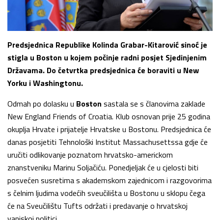
Predsjednica Republike Kolinda Grabar-Kitarović sinoć je
stigla u Boston u kojem počinje radni posjet Sjedinjenim
Državama. Do četvrtka predsjednica će boraviti u New
Yorku i Washingtonu.
Odmah po dolasku u
Boston
sastala se s članovima zaklade
New England Friends of Croatia. Klub osnovan prije 25 godina
okuplja Hrvate i prijatelje Hrvatske u Bostonu. Predsjednica će
danas posjetiti Tehnološki Institut Massachusettssa gdje će
uručiti odlikovanje poznatom hrvatsko-americkom
znanstveniku Marinu Soljačiću. Ponedjeljak će u cjelosti biti
posvećen susretima s akademskom zajednicom i razgovorima
s čelnim ljudima vodećih sveučilišta u Bostonu u sklopu čega
će na Sveučilištu Tufts održati i predavanje o hrvatskoj
vanjskoj politici.