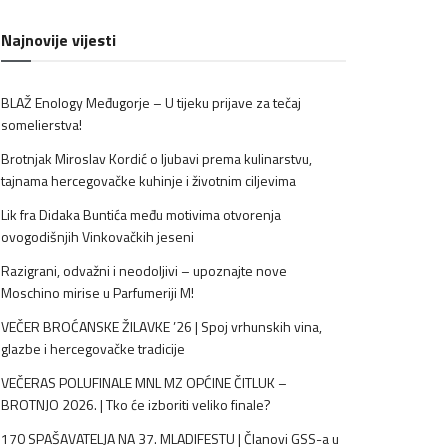
Najnovije vijesti
BLAŽ Enology Međugorje – U tijeku prijave za tečaj
somelierstva!
Brotnjak Miroslav Kordić o ljubavi prema kulinarstvu,
tajnama hercegovačke kuhinje i životnim ciljevima
Lik fra Didaka Buntića među motivima otvorenja
ovogodišnjih Vinkovačkih jeseni
Razigrani, odvažni i neodoljivi – upoznajte nove
Moschino mirise u Parfumeriji M!
VEČER BROĆANSKE ŽILAVKE ’26 | Spoj vrhunskih vina,
glazbe i hercegovačke tradicije
VEČERAS POLUFINALE MNL MZ OPĆINE ČITLUK –
BROTNJO 2026. | Tko će izboriti veliko finale?
170 SPAŠAVATELJA NA 37. MLADIFESTU | Članovi GSS-a u