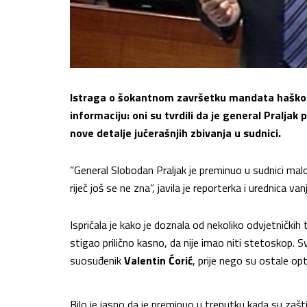
Istraga o šokantnom završetku mandata haškog s
informaciju: oni su tvrdili da je general Praljak
nove detalje jučerašnjih zbivanja u sudnici.
”General Slobodan Praljak je preminuo u sudnici mal
riječ još se ne zna”, javila je reporterka i urednica 
Ispričala je kako je doznala od nekoliko odvjetničkih ti
stigao prilično kasno, da nije imao niti stetoskop. S
suosuđenik
Valentin Ćorić
, prije nego su ostale op
Bilo je jasno da je preminuo u trenutku kada su zaštita