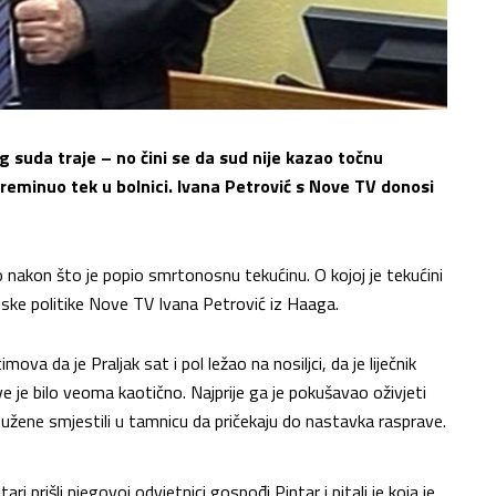
uda traje – no čini se da sud nije kazao točnu
 preminuo tek u bolnici. Ivana Petrović s Nove TV donosi
o nakon što je popio smrtonosnu tekućinu. O kojoj je tekućini
vanjske politike Nove TV Ivana Petrović iz Haaga.
mova da je Praljak sat i pol ležao na nosiljci, da je liječnik
ve je bilo veoma kaotično. Najprije ga je pokušavao oživjeti
tužene smjestili u tamnicu da pričekaju do nastavka rasprave.
ri prišli njegovoj odvjetnici gospođi Pintar i pitali je koja je