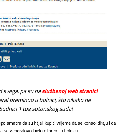
d svega, pa su na
službenoj web stranici
eral preminuo u bolnici, što nikako ne
 Sudnici 1 tog sotonskog suda!
go smatra da su htjeli kupiti vrijeme da se konsolidiraju i da
a se generalovo tijelo otpremi u bolnicu.