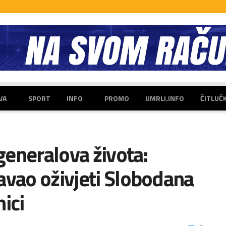
VA
SPORT
INFO
PROMO
UMRLI.INFO
ČITLUČ
eneralova života:
avao oživjeti Slobodana
ici