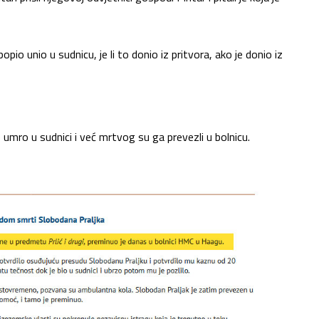
popio unio u sudnicu, je li to donio iz pritvora, ako je donio iz
je umro u sudnici i već mrtvog su ga prevezli u bolnicu.