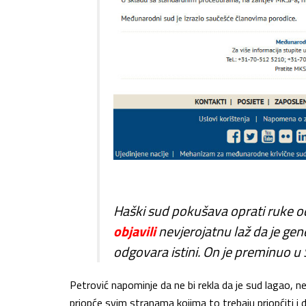
Haški sud pokušava oprati ruke o
objavili
nevjerojatnu laž da je gen
odgovara istini. On je preminuo u
Petrović napominje da ne bi rekla da je sud lagao, ne
priopće svim stranama kojima to trebaju priopćiti i d