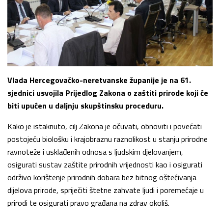
Vlada Hercegovačko-neretvanske županije je na 61.
sjednici usvojila Prijedlog Zakona o zaštiti prirode koji će
biti upućen u daljnju skupštinsku proceduru.
Kako je istaknuto, cilj Zakona je očuvati, obnoviti i povećati
postojeću biološku i krajobraznu raznolikost u stanju prirodne
ravnoteže i usklađenih odnosa s ljudskim djelovanjem,
osigurati sustav zaštite prirodnih vrijednosti kao i osigurati
održivo korištenje prirodnih dobara bez bitnog oštećivanja
dijelova prirode, spriječiti štetne zahvate ljudi i poremećaje u
prirodi te osigurati pravo građana na zdrav okoliš.