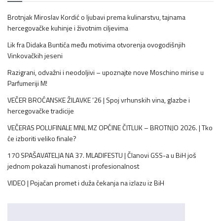
Brotnjak Miroslav Kordić o ljubavi prema kulinarstvu, tajnama
hercegovačke kuhinje i životnim ciljevima
Lik fra Didaka Buntića među motivima otvorenja ovogodišnjih
Vinkovačkih jeseni
Razigrani, odvažni i neodoljivi – upoznajte nove Moschino mirise u
Parfumeriji M!
VEČER BROĆANSKE ŽILAVKE ’26 | Spoj vrhunskih vina, glazbe i
hercegovačke tradicije
VEČERAS POLUFINALE MNL MZ OPĆINE ČITLUK – BROTNJO 2026. | Tko
će izboriti veliko finale?
170 SPAŠAVATELJA NA 37. MLADIFESTU | Članovi GSS-a u BiH još
jednom pokazali humanost i profesionalnost
VIDEO | Pojačan promet i duža čekanja na izlazu iz BiH