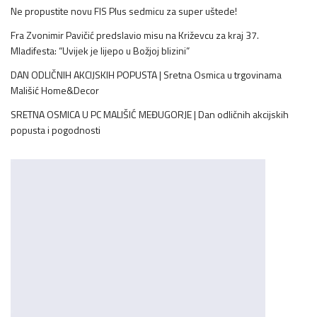
Ne propustite novu FIS Plus sedmicu za super uštede!
Fra Zvonimir Pavičić predslavio misu na Križevcu za kraj 37.
Mladifesta: “Uvijek je lijepo u Božjoj blizini”
DAN ODLIČNIH AKCIJSKIH POPUSTA | Sretna Osmica u trgovinama
Mališić Home&Decor
SRETNA OSMICA U PC MALIŠIĆ MEĐUGORJE | Dan odličnih akcijskih
popusta i pogodnosti