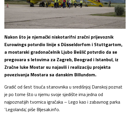
Nakon što je njemački niskotarifni zračni prijevoznik
Eurowings potvrdio linije s Düsseldorfom i Stuttgartom,
a mostarski gradonačelnik Ljubo Bešlić potvrdio da se
pregovara s letovima za Zagreb, Beograd i Istanbul, iz
Zračne luke Mostar su najavili i realizaciju projekta
povezivanja Mostara sa danskim Billundom.
Gradić od šest tisuća stanovnika u središnjoj Danskoj poznat
je po tome što u njemu svoje sjedište ima jedna od
najpoznatijih tvornica igračaka – Lego kao i zabavnog parka
‘Legolanda’, piše Bljesak.info.