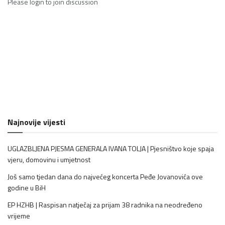
Please
login
to join discussion
Najnovije vijesti
UGLAZBLJENA PJESMA GENERALA IVANA TOLJA | Pjesništvo koje spaja
vjeru, domovinu i umjetnost
Još samo tjedan dana do najvećeg koncerta Peđe Jovanovića ove
godine u BiH
EP HZHB | Raspisan natječaj za prijam 38 radnika na neodređeno
vrijeme