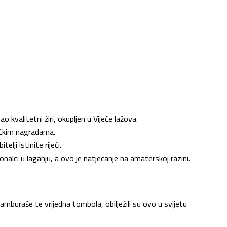
ao kvalitetni žiri, okupljen u Vijeće lažova.
dučkim nagradama.
elji istinite riječi.
ionalci u laganju, a ovo je natjecanje na amaterskoj razini.
mburaše te vrijedna tombola, obilježili su ovo u svijetu