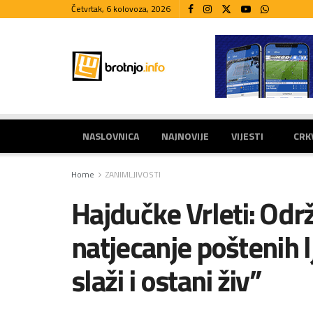
Četvrtak, 6 kolovoza, 2026
NASLOVNICA
NAJNOVIJE
VIJESTI
CRK
Home
ZANIMLJIVOSTI
Hajdučke Vrleti: Odr
natjecanje poštenih l
slaži i ostani živ”