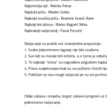
Najistinitija laž : Matiša Pehar
Najduža priča : Mladen Soldo
Najbolja lovačka priča : Branimir Granić Bane
Najbolji brk lažova : Marko Bagarić Mrka
Najhrabriji natjecatelj : Paval Pecotić
Natjecanje su pratile već standardne propozicije :
1. Svako prijevremeno laganje nije bilo uvaženo.
2. Sve laži su morale biti istinite, a o tome je odlučiv
3. Tri najbolje “istine” su nagrađene prigodnim haj
4. Pravo sudjelovanja imali su svi pošteni i čestiti ljubit
5. Političari se nisu mogli natjecati jer su oni profes
Obilje zabave i smijeha, bogat zabavni program uz ta
jedinstveno natjecanje.