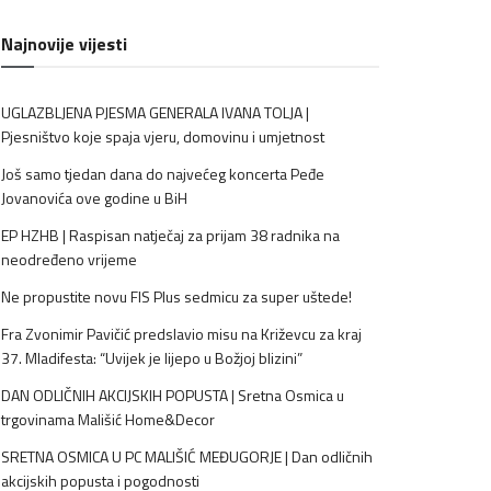
Najnovije vijesti
UGLAZBLJENA PJESMA GENERALA IVANA TOLJA |
Pjesništvo koje spaja vjeru, domovinu i umjetnost
Još samo tjedan dana do najvećeg koncerta Peđe
Jovanovića ove godine u BiH
EP HZHB | Raspisan natječaj za prijam 38 radnika na
neodređeno vrijeme
Ne propustite novu FIS Plus sedmicu za super uštede!
Fra Zvonimir Pavičić predslavio misu na Križevcu za kraj
37. Mladifesta: “Uvijek je lijepo u Božjoj blizini”
DAN ODLIČNIH AKCIJSKIH POPUSTA | Sretna Osmica u
trgovinama Mališić Home&Decor
SRETNA OSMICA U PC MALIŠIĆ MEĐUGORJE | Dan odličnih
akcijskih popusta i pogodnosti