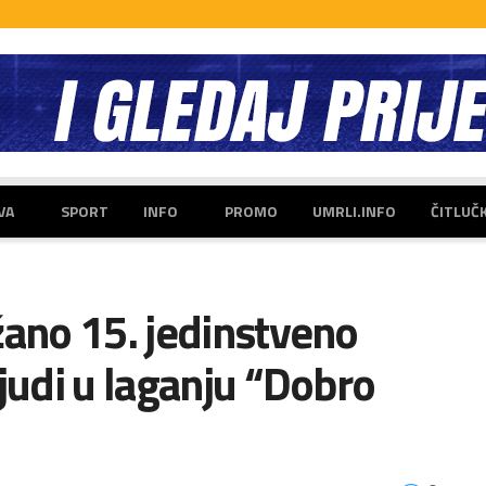
VA
SPORT
INFO
PROMO
UMRLI.INFO
ČITLUČ
žano 15. jedinstveno
judi u laganju “Dobro