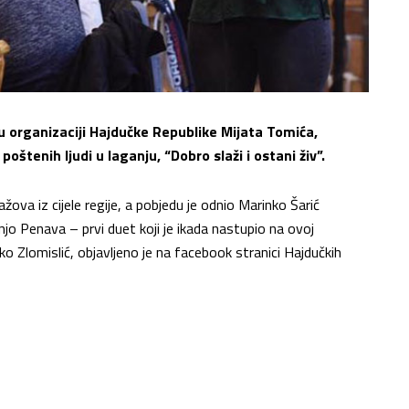
u organizaciji Hajdučke Republike Mijata Tomića,
oštenih ljudi u laganju, “Dobro slaži i ostani živ”.
lažova iz cijele regije, a pobjedu je odnio Marinko Šarić
njo Penava – prvi duet koji
je ikada nastupio na ovoj
o Zlomislić, objavljeno je na facebook stranici Hajdučkih