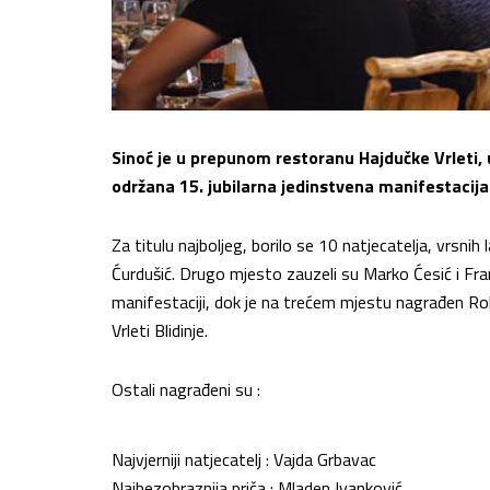
Sinoć je u prepunom restoranu Hajdučke Vrleti, 
održana 15. jubilarna jedinstvena manifestacija p
Za titulu najboljeg, borilo se 10 natjecatelja, vrsnih 
Ćurdušić. Drugo mjesto zauzeli su Marko Ćesić i Fra
manifestaciji, dok je na trećem mjestu nagrađen Rok
Vrleti Blidinje.
Ostali nagrađeni su :
Najvjerniji natjecatelj : Vajda Grbavac
Najbezobraznija priča : Mladen Ivanković