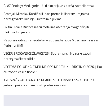
BLAŽ Enology Međugorje – U tijeku prijave za tečaj somelierstva!
Brotnjak Miroslav Kordić o ljubavi prema kulinarstvu, tajnama
hercegovačke kuhinje i životnim ciljevima
Lik fra Didaka Buntića među motivima otvorenja ovogodišnjih
Vinkovačkih jeseni
Razigrani, odvažni i neodoljivi – upoznajte nove Moschino mirise u
Parfumeriji M!
VEČER BROĆANSKE ŽILAVKE ’26 | Spoj vrhunskih vina, glazbe i
hercegovačke tradicije
VEČERAS POLUFINALE MNL MZ OPĆINE ČITLUK – BROTNJO 2026. | Tko
će izboriti veliko finale?
170 SPAŠAVATELJA NA 37. MLADIFESTU | Članovi GSS-a u BiH još
jednom pokazali humanost i profesionalnost