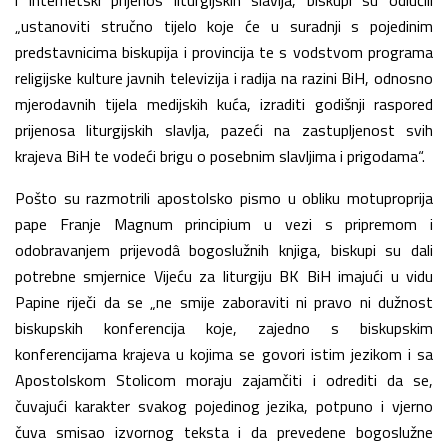
„ustanoviti stručno tijelo koje će u suradnji s pojedinim
predstavnicima biskupija i provincija te s vodstvom programa
religijske kulture javnih televizija i radija na razini BiH, odnosno
mjerodavnih tijela medijskih kuća, izraditi godišnji raspored
prijenosa liturgijskih slavlja, pazeći na zastupljenost svih
krajeva BiH te vodeći brigu o posebnim slavljima i prigodama“.
Pošto su razmotrili apostolsko pismo u obliku motuproprija
pape Franje Magnum principium u vezi s pripremom i
odobravanjem prijevodâ bogoslužnih knjiga, biskupi su dali
potrebne smjernice Vijeću za liturgiju BK BiH imajući u vidu
Papine riječi da se „ne smije zaboraviti ni pravo ni dužnost
biskupskih konferencija koje, zajedno s biskupskim
konferencijama krajeva u kojima se govori istim jezikom i sa
Apostolskom Stolicom moraju zajamčiti i odrediti da se,
čuvajući karakter svakog pojedinog jezika, potpuno i vjerno
čuva smisao izvornog teksta i da prevedene bogoslužne