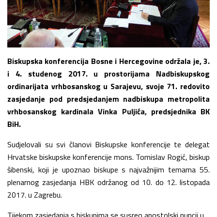
Biskupska konferencija Bosne i Hercegovine održala je, 3.
i 4. studenog 2017. u prostorijama Nadbiskupskog
ordinarijata vrhbosanskog u Sarajevu, svoje 71. redovito
zasjedanje pod predsjedanjem nadbiskupa metropolita
vrhbosanskog kardinala Vinka Puljića, predsjednika BK
BiH.
Sudjelovali su svi članovi Biskupske konferencije te delegat
Hrvatske biskupske konferencije mons. Tomislav Rogić, biskup
šibenski, koji je upoznao biskupe s najvažnijim temama 55.
plenarnog zasjedanja HBK održanog od 10. do 12. listopada
2017. u Zagrebu.
Tijekom zasjedanja s biskupima se susreo apostolski nuncij u