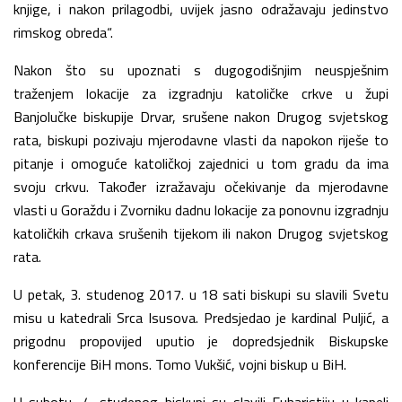
knjige, i nakon prilagodbi, uvijek jasno odražavaju jedinstvo
rimskog obreda“.
Nakon što su upoznati s dugogodišnjim neuspješnim
traženjem lokacije za izgradnju katoličke crkve u župi
Banjolučke biskupije Drvar, srušene nakon Drugog svjetskog
rata, biskupi pozivaju mjerodavne vlasti da napokon riješe to
pitanje i omoguće katoličkoj zajednici u tom gradu da ima
svoju crkvu. Također izražavaju očekivanje da mjerodavne
vlasti u Goraždu i Zvorniku dadnu lokacije za ponovnu izgradnju
katoličkih crkava srušenih tijekom ili nakon Drugog svjetskog
rata.
U petak, 3. studenog 2017. u 18 sati biskupi su slavili Svetu
misu u katedrali Srca Isusova. Predsjedao je kardinal Puljić, a
prigodnu propovijed uputio je dopredsjednik Biskupske
konferencije BiH mons. Tomo Vukšić, vojni biskup u BiH.
U subotu, 4. studenog biskupi su slavili Euharistiju u kapeli