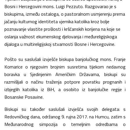
Bosni i Hercegovini mons. Luigi Pezzuto. Razgovarao je s
biskupima, između ostaloga, o pastoralnom usmjerenju prema
jačanju kulturnog identiteta vjernika katolika kroz bolje
poznavanje vlastite prošlosti i kršćanskih korijena na koje se
oslanja važnost ekumenskog djelovanja i međureligijskoga
dijaloga u multireligijskoj stvarnosti Bosne i Hercegovine.
Pošto su saslušali izvješće biskupa banjolučkog mons. Franje
Komarice o njegovim brojnim susretima tijekom nedavnog
boravka u Sjedinjenim Američkim Državama, biskupi su
razmišljali o načinu traženja potpore povratku prognanih i
izbjeglih katolika iz BiH, a osobito iz banjolučke regije i
Bosanske Posavine.
Biskupi su također saslušali izvješća svojih delegata: s
Redovničkog dana, održanog 9. rujna 2017. na Humcu, zatim s
Međunarodnog simpozija o temeljnim odredbama o