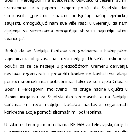
vremenima te s papom Franjom potiču da Svjetski dan
siromašnih „postane snažan podsjećaj našoj vjerničkoj
savjesti, omogućujući nam sve više rasti u uvjerenju da nam
dijeljenje sa siromasima omogućuje shvatiti najdublju istinu
evanđelja“.
Budući da se Nedjelja Caritasa već godinama u biskupijskim
zajednicama obilježava na Treću nedjelju Došašća, biskupi su
odlučili da se te nedjelje u predbožićnom vremenu darivanja
nastave organizirati i provoditi konkretne karitativne akcije
pomoći siromašnima i potrebnima. Tako će se i cijela Crkva u
Bosni i Hercegovini molitveno i na druge načine uključiti u
Papinu inicijativu za Svjetski dan siromašnih, a na Nedjelju
Caritasa u Treću nedjelju Došašća nastaviti organizirati
konkretne akcije pomoći siromašnim i potrebnima.
U skladu s temeljnim odredbama BK BiH za televizijski, radijski
i internetski prijenos liturgijskih slavlja, biskupi su odlučili