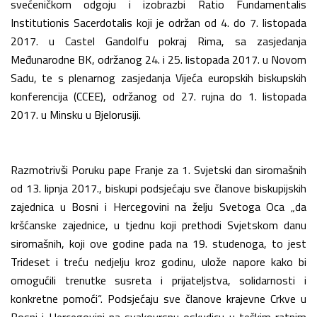
svećeničkom odgoju i izobrazbi Ratio Fundamentalis
Institutionis Sacerdotalis koji je održan od 4. do 7. listopada
2017. u Castel Gandolfu pokraj Rima, sa zasjedanja
Međunarodne BK, održanog 24. i 25. listopada 2017. u Novom
Sadu, te s plenarnog zasjedanja Vijeća europskih biskupskih
konferencija (CCEE), održanog od 27. rujna do 1. listopada
2017. u Minsku u Bjelorusiji.
Razmotrivši Poruku pape Franje za 1. Svjetski dan siromašnih
od 13. lipnja 2017., biskupi podsjećaju sve članove biskupijskih
zajednica u Bosni i Hercegovini na želju Svetoga Oca „da
kršćanske zajednice, u tjednu koji prethodi Svjetskom danu
siromašnih, koji ove godine pada na 19. studenoga, to jest
Trideset i treću nedjelju kroz godinu, ulože napore kako bi
omogućili trenutke susreta i prijateljstva, solidarnosti i
konkretne pomoći“. Podsjećaju sve članove krajevne Crkve u
Bosni i Hercegovini na svakovrsnu oskudicu u teškim ratnim