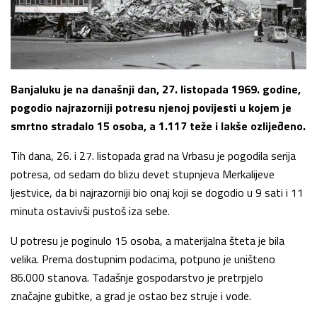
Banjaluku je na današnji dan, 27. listopada 1969. godine,
pogodio najrazorniji potresu njenoj povijesti u kojem je
smrtno stradalo 15 osoba, a 1.117 teže i lakše ozlijeđeno.
Tih dana, 26. i 27. listopada grad na Vrbasu je pogodila serija
potresa, od sedam do blizu devet stupnjeva Merkalijeve
ljestvice, da bi najrazorniji bio onaj koji se dogodio u 9 sati i 11
minuta ostavivši pustoš iza sebe.
U potresu je poginulo 15 osoba, a materijalna šteta je bila
velika. Prema dostupnim podacima, potpuno je uništeno
86.000 stanova. Tadašnje gospodarstvo je pretrpjelo
značajne gubitke, a grad je ostao bez struje i vode.