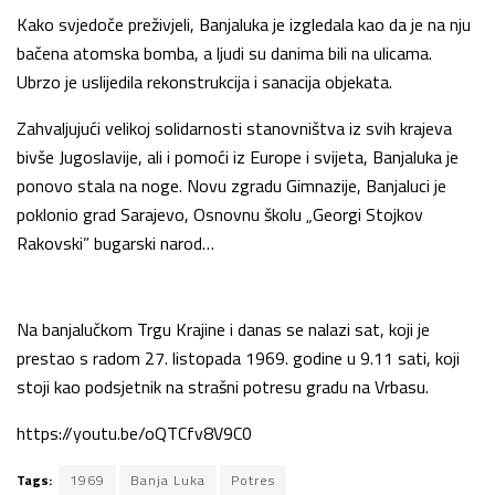
Kako svjedoče preživjeli, Banjaluka je izgledala kao da je na nju
bačena atomska bomba, a ljudi su danima bili na ulicama.
Ubrzo je uslijedila rekonstrukcija i sanacija objekata.
Zahvaljujući velikoj solidarnosti stanovništva iz svih krajeva
bivše Jugoslavije, ali i pomoći iz Europe i svijeta, Banjaluka je
ponovo stala na noge. Novu zgradu Gimnazije, Banjaluci je
poklonio grad Sarajevo, Osnovnu školu „Georgi Stojkov
Rakovski” bugarski narod…
Na banjalučkom Trgu Krajine i danas se nalazi sat, koji je
prestao s radom 27. listopada 1969. godine u 9.11 sati, koji
stoji kao podsjetnik na strašni potresu gradu na Vrbasu.
https://youtu.be/oQTCfv8V9C0
Tags:
1969
Banja Luka
Potres