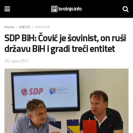
Home
VIJESTI
POLITIKA
SDP BiH: Čović je šovinist, on ruši
državu BiH i gradi treći entitet
30. rujna 2017.