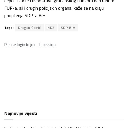
depolitizacije i uspostave građanskog nadzora nad radom
FUP-a, ali i drugih policijskih organa, kaže se na kraju
priopćenja SDP-a BiH.
Tags:
Dragan Čović
HDZ
SDP BiH
Please
login
to join discussion
Najnovije vijesti