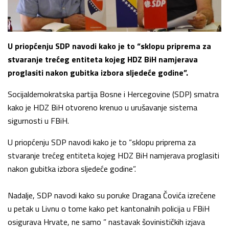
U priopćenju SDP navodi kako je to “sklopu priprema za
stvaranje trećeg entiteta kojeg HDZ BiH namjerava
proglasiti nakon gubitka izbora sljedeće godine”.
Socijaldemokratska partija Bosne i Hercegovine (SDP) smatra
kako je HDZ BiH otvoreno krenuo u urušavanje sistema
sigurnosti u FBiH.
U priopćenju SDP navodi kako je to “sklopu priprema za
stvaranje trećeg entiteta kojeg HDZ BiH namjerava proglasiti
nakon gubitka izbora sljedeće godine”.
Nadalje, SDP navodi kako su poruke Dragana Čovića izrečene
u petak u Livnu o tome kako pet kantonalnih policija u FBiH
osigurava Hrvate, ne samo ” nastavak šovinističkih izjava