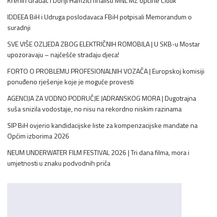
Krehin Gradac i Donji Hamzići finalisti MNL MZ općine Čitluk
IDDEEA BiH i Udruga poslodavaca FBiH potpisali Memorandum o
suradnji
SVE VIŠE OZLJEDA ZBOG ELEKTRIČNIH ROMOBILA | U SKB-u Mostar
upozoravaju – najčešće stradaju djeca!
FORTO O PROBLEMU PROFESIONALNIH VOZAČA | Europskoj komisiji
ponuđeno rješenje koje je moguće provesti
AGENCIJA ZA VODNO PODRUČJE JADRANSKOG MORA | Dugotrajna
suša snizila vodostaje, no nisu na rekordno niskim razinama
SIP BiH ovjerio kandidacijske liste za kompenzacijske mandate na
Općim izborima 2026
NEUM UNDERWATER FILM FESTIVAL 2026 | Tri dana filma, mora i
umjetnosti u znaku podvodnih priča