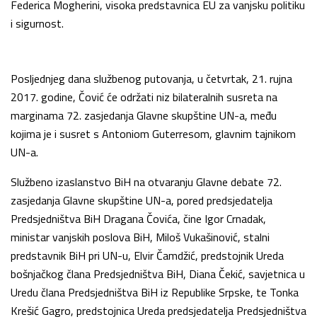
Federica Mogherini, visoka predstavnica EU za vanjsku politiku
i sigurnost.
Posljednjeg dana službenog putovanja, u četvrtak, 21. rujna
2017. godine, Čović će održati niz bilateralnih susreta na
marginama 72. zasjedanja Glavne skupštine UN-a, među
kojima je i susret s Antoniom Guterresom, glavnim tajnikom
UN-a.
Službeno izaslanstvo BiH na otvaranju Glavne debate 72.
zasjedanja Glavne skupštine UN-a, pored predsjedatelja
Predsjedništva BiH Dragana Čovića, čine Igor Crnadak,
ministar vanjskih poslova BiH, Miloš Vukašinović, stalni
predstavnik BiH pri UN-u, Elvir Čamdžić, predstojnik Ureda
bošnjačkog člana Predsjedništva BiH, Diana Čekić, savjetnica u
Uredu člana Predsjedništva BiH iz Republike Srpske, te Tonka
Krešić Gagro, predstojnica Ureda predsjedatelja Predsjedništva