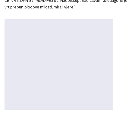
ČETVRTI DAN 37. MLADIFESTA | Nadbiskup Aldo Cavalli: „Međugorje je
vrt prepun plodova milosti, mira i vjere“