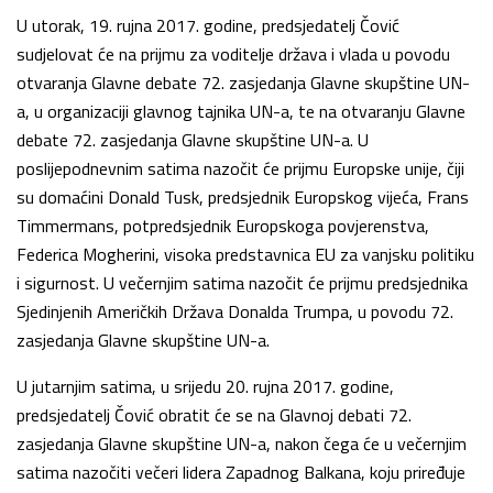
U utorak, 19. rujna 2017. godine, predsjedatelj Čović
sudjelovat će na prijmu za voditelje država i vlada u povodu
otvaranja Glavne debate 72. zasjedanja Glavne skupštine UN-
a, u organizaciji glavnog tajnika UN-a, te na otvaranju Glavne
debate 72. zasjedanja Glavne skupštine UN-a. U
poslijepodnevnim satima nazočit će prijmu Europske unije, čiji
su domaćini Donald Tusk, predsjednik Europskog vijeća, Frans
Timmermans, potpredsjednik Europskoga povjerenstva,
Federica Mogherini, visoka predstavnica EU za vanjsku politiku
i sigurnost. U večernjim satima nazočit će prijmu predsjednika
Sjedinjenih Američkih Država Donalda Trumpa, u povodu 72.
zasjedanja Glavne skupštine UN-a.
U jutarnjim satima, u srijedu 20. rujna 2017. godine,
predsjedatelj Čović obratit će se na Glavnoj debati 72.
zasjedanja Glavne skupštine UN-a, nakon čega će u večernjim
satima nazočiti večeri lidera Zapadnog Balkana, koju priređuje