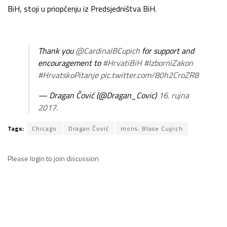
BiH, stoji u priopćenju iz Predsjedništva BiH.
Thank you
@CardinalBCupich
for support and
encouragement to
#HrvatiBiH
#IzborniZakon
#HrvatskoPitanje
pic.twitter.com/80h2CroZR8
— Dragan Čović (@Dragan_Covic)
16. rujna
2017.
Tags:
Chicago
Dragan Čović
mons. Blase Cupich
Please
login
to join discussion