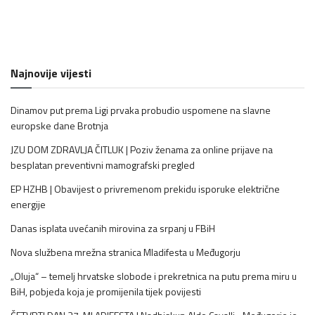
Najnovije vijesti
Dinamov put prema Ligi prvaka probudio uspomene na slavne
europske dane Brotnja
JZU DOM ZDRAVLJA ČITLUK | Poziv ženama za online prijave na
besplatan preventivni mamografski pregled
EP HZHB | Obavijest o privremenom prekidu isporuke električne
energije
Danas isplata uvećanih mirovina za srpanj u FBiH
Nova službena mrežna stranica Mladifesta u Međugorju
„Oluja“ – temelj hrvatske slobode i prekretnica na putu prema miru u
BiH, pobjeda koja je promijenila tijek povijesti