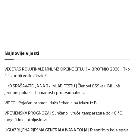
Najnovije vijesti
VEČERAS POLUFINALE MNL MZ OPĆINE ČITLUK – BROTNJO 2026. | Tko
će izboriti veliko finale?
170 SPAŠAVATELJA NA 37. MLADIFESTU | Članovi GSS-a u BiH još
jednom pokazali humanost i profesionalnost
VIDEO | Pojačan promet i duža čekanja na izlazu iz BiH
VREMENSKA PROGNOZA | Sunčano i vruće, temperature do 40 °C,
mogući lokalni pljuskovi
UGLAZBLJENA PJESMA GENERALA IVANA TOLJA | Pjesništvo koje spaja