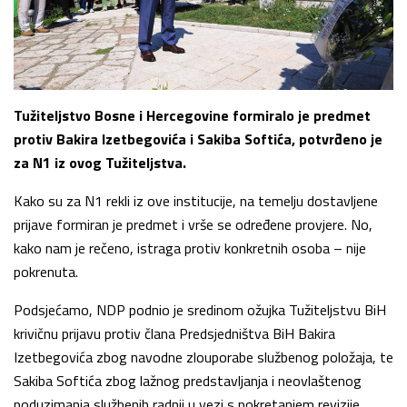
Tužiteljstvo Bosne i Hercegovine formiralo je predmet
protiv Bakira Izetbegovića i Sakiba Softića, potvrđeno je
za N1 iz ovog Tužiteljstva.
Kako su za N1 rekli iz ove institucije, na temelju dostavljene
prijave formiran je predmet i vrše se određene provjere. No,
kako nam je rečeno, istraga protiv konkretnih osoba – nije
pokrenuta.
Podsjećamo, NDP podnio je sredinom ožujka Tužiteljstvu BiH
krivičnu prijavu protiv člana Predsjedništva BiH Bakira
Izetbegovića zbog navodne zlouporabe službenog položaja, te
Sakiba Softića zbog lažnog predstavljanja i neovlaštenog
poduzimanja službenih radnji u vezi s pokretanjem revizije