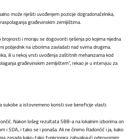
lno može riješiti uvođenjem pozicije dogradonačelnika,
 raspolaganja građevinskim zemljištima.
 brojnosti i moraju se dogovoriti rješenja po kojima nijedna
ni pobjednik na izborima zavladati nad svima drugima.
ika, ili u nekoj vrsti uvođenja zaštitnih mehanizama kod
aganja građevinskim zemljištem“, rekao je u intervjuu za
 sukobe a istovremeno koristi sve beneficije vlasti.
dončić. Nakon lošeg rezultata SBB-a na lokalnim izborima on
nom i SDA, i tako se i ponaša. Ali ne činimo Radončić i ja, kako
adnja zasada kako-tako funkcionira zahvaljujući odgovornim