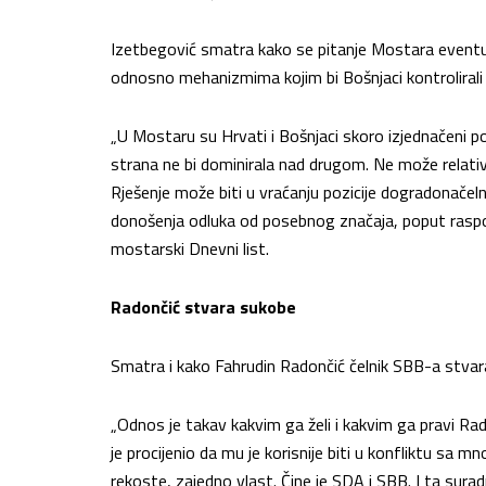
Izetbegović smatra kako se pitanje Mostara eventua
odnosno mehanizmima kojim bi Bošnjaci kontrolirali
„U Mostaru su Hrvati i Bošnjaci skoro izjednačeni po
strana ne bi dominirala nad drugom. Ne može relativ
Rješenje može biti u vraćanju pozicije dogradonačeln
donošenja odluka od posebnog značaja, poput raspol
mostarski Dnevni list.
Radončić stvara sukobe
Smatra i kako Fahrudin Radončić čelnik SBB-a stvara
„Odnos je takav kakvim ga želi i kakvim ga pravi Ra
je procijenio da mu je korisnije biti u konfliktu sa m
rekoste, zajedno vlast. Čine je SDA i SBB. I ta sur