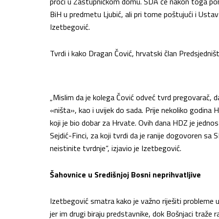
proći u Zastupničkom domu. SDA će nakon toga ponud
BiH u predmetu Ljubić, ali pri tome poštujući i Usta
Izetbegović.
Tvrdi i kako Dragan Čović, hrvatski član Predsjedništ
„Mislim da je kolega Čović odveć tvrd pregovarač, da d
«ništa», kao i uvijek do sada. Prije nekoliko godina H
koji je bio dobar za Hrvate. Ovih dana HDZ je jednos
Sejdić-Finci, za koji tvrdi da je ranije dogovoren sa S
neistinite tvrdnje“, izjavio je Izetbegović.
Šahovnice u Središnjoj Bosni neprihvatljive
Izetbegović smatra kako je važno riješiti probleme
jer im drugi biraju predstavnike, dok Bošnjaci traže 