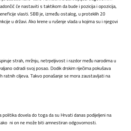
Radončić će nastaviti s taktikom da bude i pozicija i opozicija,
beneficije vlasti. SBB je, između ostalog, u proteklih 20
cije u državi. Ako krene u rušenje vlada u kojima su i njegovi
aspiruje strah, mržnju, netrpeljivost i razdor među narodima u
valjano odradi svoj posao. Dodik drskim riječima pokušava
h ratnih ciljeva. Takvo ponašanje se mora zaustavljati na
 politika dovela do toga da su Hrvati danas podijeljeni na
kako ni on ne može biti amnestiran odgovornosti.