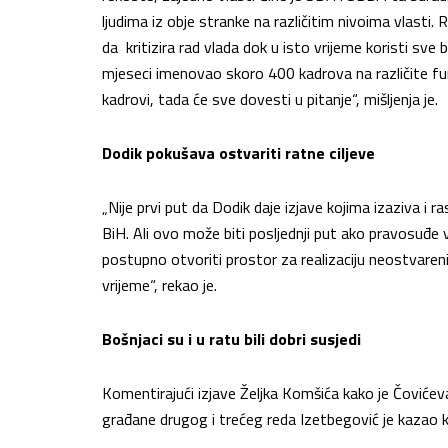
ljudima iz obje stranke na različitim nivoima vlasti. 
da kritizira rad vlada dok u isto vrijeme koristi sve 
mjeseci imenovao skoro 400 kadrova na različite funk
kadrovi, tada će sve dovesti u pitanje“, mišljenja je.
Dodik pokušava ostvariti ratne ciljeve
„Nije prvi put da Dodik daje izjave kojima izaziva i r
BiH. Ali ovo može biti posljednji put ako pravosuđe 
postupno otvoriti prostor za realizaciju neostvareni
vrijeme“, rekao je.
Bošnjaci su i u ratu bili dobri susjedi
Komentirajući izjave Željka Komšića kako je Čovićeva
građane drugog i trećeg reda Izetbegović je kazao 