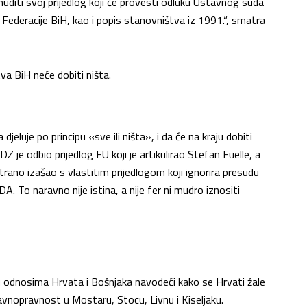
iti svoj prijedlog koji će provesti odluku Ustavnog suda
v Federacije BiH, kao i popis stanovništva iz 1991.“, smatra
va BiH neće dobiti ništa.
jeluje po principu «sve ili ništa», i da će na kraju dobiti
DZ je odbio prijedlog EU koji je artikulirao Stefan Fuelle, a
trano izašao s vlastitim prijedlogom koji ignorira presudu
DA. To naravno nije istina, a nije fer ni mudro iznositi
 u odnosima Hrvata i Bošnjaka navodeći kako se Hrvati žale
ravnopravnost u Mostaru, Stocu, Livnu i Kiseljaku.