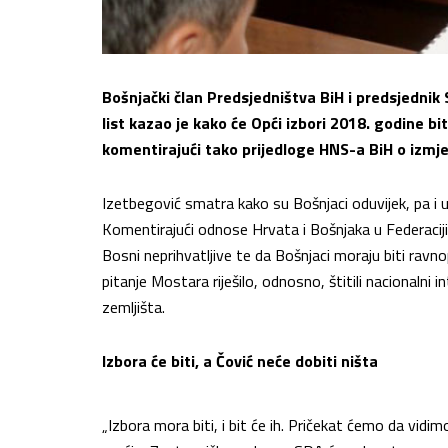
Bošnjački član Predsjedništva BiH i predsjednik 
list kazao je kako će Opći izbori 2018. godine bi
komentirajući tako prijedloge HNS-a BiH o izm
Izetbegović smatra kako su Bošnjaci oduvijek, pa i u ra
Komentirajući odnose Hrvata i Bošnjaka u Federaciji
Bosni neprihvatljive te da Bošnjaci moraju biti ravno
pitanje Mostara riješilo, odnosno, štitili nacionalni
zemljišta.
Izbora će biti, a Čović neće dobiti ništa
„Izbora mora biti, i bit će ih. Pričekat ćemo da vid