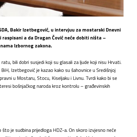
SDA, Bakir Izetbegović, u intervjuu za mostarski Dnevni
ti raspisani a da Dragan Čović neće dobiti ništa –
jenama Izbornog zakona.
tu, bili dobri susjedi koji su glasali za ljude koji nisu Hrvati.
 BiH, Izetbegović je kazao kako su šahovnice u Središnjoj
pravni u Mostaru, Stocu, Kiseljaku i Livnu. Tvrdi kako bi se
 interesi bošnjačkog naroda kroz kontrolu – građevinskih
imo što je sudbina prijedloga HDZ-a. On skoro izvjesno neće