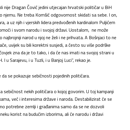
i nije Dragan Čović jedini utjecajan hrvatski političar u BiH
a o njemu. Ne treba Komšić odgovornost skidati sa sebe. I on,
čara, a uz njih i vjerskih lidera predvođenih kardinalom Puljićem
omoći i svom narodu i svojoj državi. Uostalom, ne može
 najbrojniji narod u njoj ne želi i ne prihvata. A Bošnjaci to ne
ače, uvijek su bili korektni susjedi, a često su više podrške
 čovjek zna da je to tako, i da će nas imati na svojoj strani u
u Sarajevu, i u Tuzli, i u Banjoj Luci“, rekao je.
da se pokazuje sebičnosti pojedinih političara.
ta sebičnost nekih političara o kojoj govorim. U toj kampanji
kama, već i interesima države i naroda. Destabilizirat će se
ušno potrebne zemlji i građanima samo da se ne dozvoli
 neku korist na budućim izborima, ali će narodu i državi