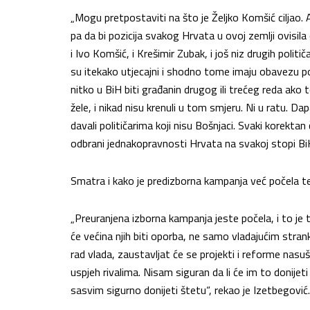
„Mogu pretpostaviti na što je Željko Komšić ciljao. Al
pa da bi pozicija svakog Hrvata u ovoj zemlji ovisil
i Ivo Komšić, i Krešimir Zubak, i još niz drugih politi
su itekako utjecajni i shodno tome imaju obavezu p
nitko u BiH biti građanin drugog ili trećeg reda ako to
žele, i nikad nisu krenuli u tom smjeru. Ni u ratu. Dap
davali političarima koji nisu Bošnjaci. Svaki korektan
odbrani jednakopravnosti Hrvata na svakoj stopi BiH. I 
Smatra i kako je predizborna kampanja već počela te 
„Preuranjena izborna kampanja jeste počela, i to je 
će većina njih biti oporba, ne samo vladajućim stran
rad vlada, zaustavljat će se projekti i reforme nas
uspjeh rivalima. Nisam siguran da li će im to donijeti
sasvim sigurno donijeti štetu“, rekao je Izetbegović.