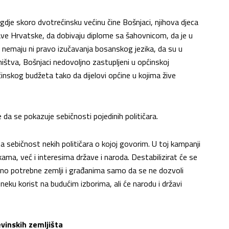
 gdje skoro dvotrećinsku većinu čine Bošnjaci, njihova djeca
ave Hrvatske, da dobivaju diplome sa šahovnicom, da je u
o nemaju ni pravo izučavanja bosanskog jezika, da su u
štva, Bošnjaci nedovoljno zastupljeni u općinskoj
pćinskog budžeta tako da dijelovi općine u kojima žive
da se pokazuje sebičnosti pojedinih političara.
ta sebičnost nekih političara o kojoj govorim. U toj kampanji
kama, već i interesima države i naroda. Destabilizirat će se
ušno potrebne zemlji i građanima samo da se ne dozvoli
 neku korist na budućim izborima, ali će narodu i državi
vinskih zemljišta