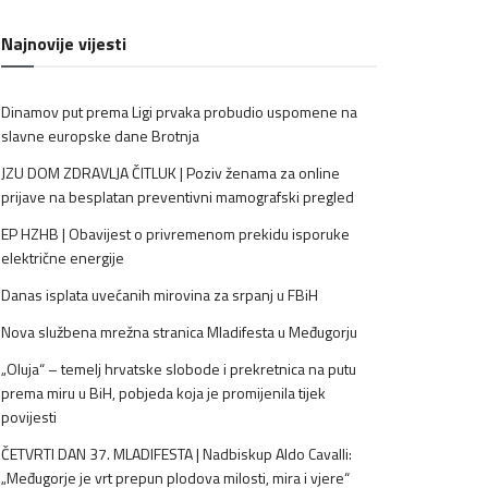
Najnovije vijesti
Dinamov put prema Ligi prvaka probudio uspomene na
slavne europske dane Brotnja
JZU DOM ZDRAVLJA ČITLUK | Poziv ženama za online
prijave na besplatan preventivni mamografski pregled
EP HZHB | Obavijest o privremenom prekidu isporuke
električne energije
Danas isplata uvećanih mirovina za srpanj u FBiH
Nova službena mrežna stranica Mladifesta u Međugorju
„Oluja“ – temelj hrvatske slobode i prekretnica na putu
prema miru u BiH, pobjeda koja je promijenila tijek
povijesti
ČETVRTI DAN 37. MLADIFESTA | Nadbiskup Aldo Cavalli:
„Međugorje je vrt prepun plodova milosti, mira i vjere“