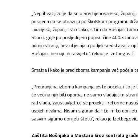
„Neprihvatljivo je da su u Srednjebosanskoj županiji,
prisiljena da se obrazuju po školskom programu drž
Livanjskoj županiji isto tako, s tim da Bošnjaci tam
Stocu, gdje po posljednjem popisu čine 40% stanovni
administraciji, bez utjecaja u podjeli sredstava iz o
Bošnjaci nemaju ni rasvjetu“, rekao je Izetbegović
Smatra i kako je predizborna kampanja već počela te 
„Preuranjena izborna kampanja jeste počela, i to je 
će većina njih biti oporba, ne samo vladajućim stran
rad vlada, zaustavljat će se projekti i reforme nas
uspjeh rivalima. Nisam siguran da li će im to donijeti
sasvim sigurno donijeti štetu“, rekao je Izetbegović.
Zaštita Bošnjaka u Mostaru kroz kontrolu građe