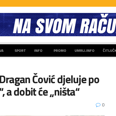
VA
SPORT
INFO
PROMO
UMRLI.INFO
ČITLUČ
 Dragan Čović djeluje po
“, a dobit će „ništa“
0