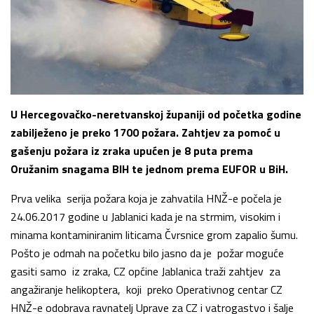
U Hercegovačko-neretvanskoj županiji od početka godine
zabilježeno je preko 1700 požara. Zahtjev za pomoć u
gašenju požara iz zraka upućen je 8 puta prema
Oružanim snagama BIH te jednom prema EUFOR u BiH.
Prva velika serija požara koja je zahvatila HNŽ-e počela je
24.06.2017 godine u Jablanici kada je na strmim, visokim i
minama kontaminiranim liticama Čvrsnice grom zapalio šumu.
Pošto je odmah na početku bilo jasno da je požar moguće
gasiti samo iz zraka, CZ općine Jablanica traži zahtjev za
angažiranje helikoptera, koji preko Operativnog centar CZ
HNŽ-e odobrava ravnatelj Uprave za CZ i vatrogastvo i šalje