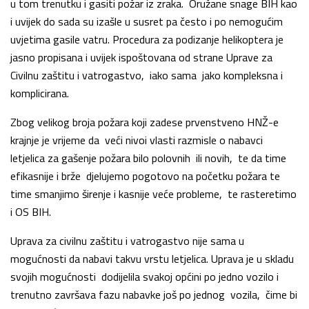
u tom trenutku i gasiti požar iz zraka. Oružane snage BIH kao
i uvijek do sada su izašle u susret pa često i po nemogućim
uvjetima gasile vatru. Procedura za podizanje helikoptera je
jasno propisana i uvijek ispoštovana od strane Uprave za
Civilnu zaštitu i vatrogastvo, iako sama jako kompleksna i
komplicirana.
Zbog velikog broja požara koji zadese prvenstveno HNŽ-e
krajnje je vrijeme da veći nivoi vlasti razmisle o nabavci
letjelica za gašenje požara bilo polovnih ili novih, te da time
efikasnije i brže djelujemo pogotovo na početku požara te
time smanjimo širenje i kasnije veće probleme, te rasteretimo
i OS BIH.
Uprava za civilnu zaštitu i vatrogastvo nije sama u
mogućnosti da nabavi takvu vrstu letjelica. Uprava je u skladu
svojih mogućnosti dodijelila svakoj općini po jedno vozilo i
trenutno završava fazu nabavke još po jednog vozila, čime bi