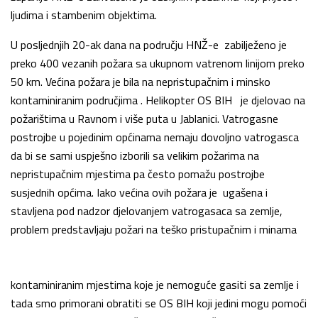
ljudima i stambenim objektima.
U posljednjih 20-ak dana na području HNŽ-e zabilježeno je
preko 400 vezanih požara sa ukupnom vatrenom linijom preko
50 km. Većina požara je bila na nepristupačnim i minsko
kontaminiranim područjima . Helikopter OS BIH je djelovao na
požarištima u Ravnom i više puta u Jablanici. Vatrogasne
postrojbe u pojedinim općinama nemaju dovoljno vatrogasca
da bi se sami uspješno izborili sa velikim požarima na
nepristupačnim mjestima pa često pomažu postrojbe
susjednih općima. Iako većina ovih požara je ugašena i
stavljena pod nadzor djelovanjem vatrogasaca sa zemlje,
problem predstavljaju požari na teško pristupačnim i minama
kontaminiranim mjestima koje je nemoguće gasiti sa zemlje i
tada smo primorani obratiti se OS BIH koji jedini mogu pomoći