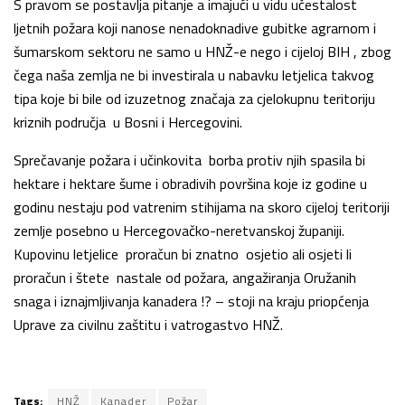
S pravom se postavlja pitanje a imajući u vidu učestalost
ljetnih požara koji nanose nenadoknadive gubitke agrarnom i
šumarskom sektoru ne samo u HNŽ-e nego i cijeloj BIH , zbog
čega naša zemlja ne bi investirala u nabavku letjelica takvog
tipa koje bi bile od izuzetnog značaja za cjelokupnu teritoriju
kriznih područja u Bosni i Hercegovini.
Sprečavanje požara i učinkovita borba protiv njih spasila bi
hektare i hektare šume i obradivih površina koje iz godine u
godinu nestaju pod vatrenim stihijama na skoro cijeloj teritoriji
zemlje posebno u Hercegovačko-neretvanskoj županiji.
Kupovinu letjelice proračun bi znatno osjetio ali osjeti li
proračun i štete nastale od požara, angažiranja Oružanih
snaga i iznajmljivanja kanadera !? – stoji na kraju priopćenja
Uprave za civilnu zaštitu i vatrogastvo HNŽ.
Tags:
HNŽ
Kanader
Požar