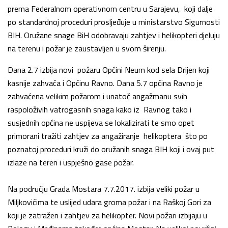
prema Federalnom operativnom centru u Sarajevu, koji dalje
po standardnoj proceduri prosljeđuje u ministarstvo Sigurnosti
BIH. Oružane snage BiH odobravaju zahtjev i helikopteri djeluju
na terenu i požar je zaustavljen u svom širenju.
Dana 2.7 izbija novi požaru Općini Neum kod sela Drijen koji
kasnije zahvaća i Općinu Ravno. Dana 5.7 općina Ravno je
zahvaćena velikim požarom i unatoč angažmanu svih
raspoloživih vatrogasnih snaga kako iz Ravnog tako i
susjednih općina ne uspijeva se lokalizirati te smo opet
primorani tražiti zahtjev za angažiranje helikoptera što po
poznatoj proceduri kruži do oružanih snaga BIH koji i ovaj put
izlaze na teren i uspješno gase požar.
Na području Grada Mostara 7.7.2017. izbija veliki požar u
Miljkovićima te uslijed udara groma požar i na Raškoj Gori za
koji je zatražen i zahtjev za helikopter. Novi požari izbijaju u