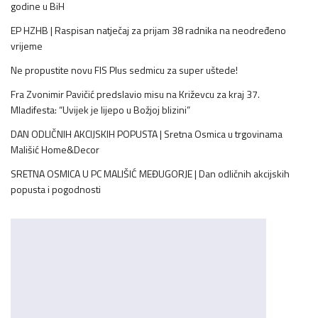
godine u BiH
EP HZHB | Raspisan natječaj za prijam 38 radnika na neodređeno
vrijeme
Ne propustite novu FIS Plus sedmicu za super uštede!
Fra Zvonimir Pavičić predslavio misu na Križevcu za kraj 37.
Mladifesta: “Uvijek je lijepo u Božjoj blizini”
DAN ODLIČNIH AKCIJSKIH POPUSTA | Sretna Osmica u trgovinama
Mališić Home&Decor
SRETNA OSMICA U PC MALIŠIĆ MEĐUGORJE | Dan odličnih akcijskih
popusta i pogodnosti