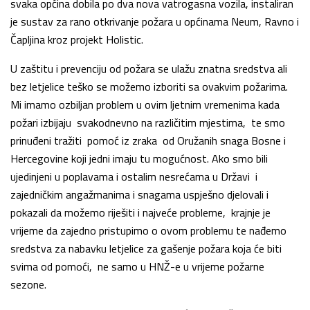
svaka općina dobila po dva nova vatrogasna vozila, instaliran
je sustav za rano otkrivanje požara u općinama Neum, Ravno i
Čapljina kroz projekt Holistic.
U zaštitu i prevenciju od požara se ulažu znatna sredstva ali
bez letjelice teško se možemo izboriti sa ovakvim požarima.
Mi imamo ozbiljan problem u ovim ljetnim vremenima kada
požari izbijaju svakodnevno na različitim mjestima, te smo
prinuđeni tražiti pomoć iz zraka od Oružanih snaga Bosne i
Hercegovine koji jedni imaju tu mogućnost. Ako smo bili
ujedinjeni u poplavama i ostalim nesrećama u Državi i
zajedničkim angažmanima i snagama uspješno djelovali i
pokazali da možemo riješiti i najveće probleme, krajnje je
vrijeme da zajedno pristupimo o ovom problemu te nađemo
sredstva za nabavku letjelice za gašenje požara koja će biti
svima od pomoći, ne samo u HNŽ-e u vrijeme požarne
sezone.