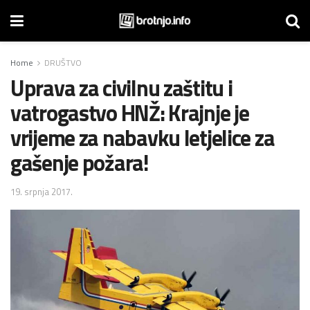
Home
DRUŠTVO
Uprava za civilnu zaštitu i
vatrogastvo HNŽ: Krajnje je
vrijeme za nabavku letjelice za
gašenje požara!
19. srpnja 2017.