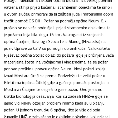
Pologu i Međinama također općina Mostar. Na velikoj površini
vatrena stihija prijeti kućama i stambenim objektima te smo i
u ovom slučaju primorani da bi zaštitili ljude i materijalna dobra
tražiti pomoć OS BIH. Požar na području općine Neum 8.7.
proširio se na veće područje i prijeti stambenim objektima te
je požarna linija bila duga 15 km . Vatrogasci iz susjednih
općina Čapljine, Ravnog i Stoca te iz Slanog (Hrvatska) na
poziv Uprave za CZiV su pomogli i obranili kuće. Na lokalitetu
Pješevac općina Stolac dolazi do požara gdje je pričinjena veća
materijalna šteta na voćnjacima i vinogradima, te se požar
ponovo proširio u pravcu općine Neum. Novi požari izbijaju
iznad Mostara šireći se prema Podveležju te veliki požar u
Biletićima (općina Čitluk) gdje u gašenju pomažu postrojbe iz
Mostara i Čapljine te uspješno gase požar. Ovo je samo
kratka kronologija dešavanja koji su zadesili HNŽ-e gdje se
jasno vidi kakav ozbiljan problem imamo kada su u pitanju
požari. U jednom trenutku 6 općina, što je više od pola
županije HNŽ-e zahvaćeno je ozbiljnim požarima koji prijete i