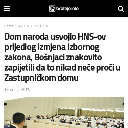
Home
VIJESTI
POLITIKA
Dom naroda usvojio HNS-ov
prijedlog izmjena Izbornog
zakona, Bošnjaci znakovito
zapijetili da to nikad neće proći u
Zastupničkom domu
19. srpnja 2017.