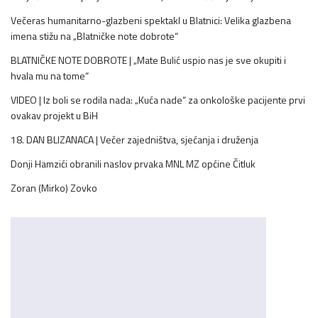
Večeras humanitarno-glazbeni spektakl u Blatnici: Velika glazbena
imena stižu na „Blatničke note dobrote“
BLATNIČKE NOTE DOBROTE | „Mate Bulić uspio nas je sve okupiti i
hvala mu na tome“
VIDEO | Iz boli se rodila nada: „Kuća nade“ za onkološke pacijente prvi
ovakav projekt u BiH
18. DAN BLIZANACA | Večer zajedništva, sjećanja i druženja
Donji Hamzići obranili naslov prvaka MNL MZ općine Čitluk
Zoran (Mirko) Zovko