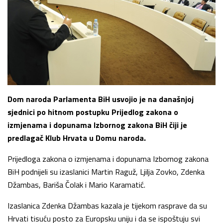
Dom naroda Parlamenta BiH usvojio je na današnjoj
sjednici po hitnom postupku Prijedlog zakona o
izmjenama i dopunama Izbornog zakona BiH čiji je
predlagač Klub Hrvata u Domu naroda.
Prijedloga zakona o izmjenama i dopunama Izbornog zakona
BiH podnijeli su izaslanici Martin Raguž, Ljilja Zovko, Zdenka
Džambas, Bariša Čolak i Mario Karamatić.
Izaslanica Zdenka Džambas kazala je tijekom rasprave da su
Hrvati tisuću posto za Europsku uniju i da se ispoštuju svi