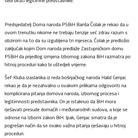
sebi birati legitimne predstavnike.
Predsjedatelj Doma naroda PSBiH Bariša Čolak je rekao da u
ovom trenutku nikome ne trebaju tenzije već zdrav razum s
obzirom na to da su izgubljena tri mjeseca. Čolak je predložio
zaključak kojim Dom naroda predlaže Zastupničkom domu
PSBiH da prijedlog izmjena Izbornog zakona BiH razmatra po
hitnoj proceduri kako bi uštedjeli vrijeme.
Šef Kluba izaslanika iz reda bošnjačkog naroda Halid Genjac
rekao je da je nezahvalno u ovakvim prilikama odgovoriti na
komplicirana pitanja domova naroda, izbornog procesa i
legitimnosti predstavnika. On je istaknuo da BiH mora
rješavati presude domaćih i međunarodnih sudova, a koje se
odnose na Izborni zakon BiH. Ipak, Genjac smatra da je
pogrešan način da se ovako važna pitanja rješavaju u hitnoj
proceduri.