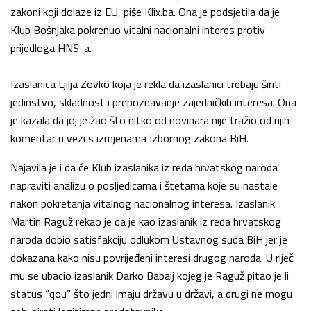
zakoni koji dolaze iz EU, piše Klix.ba. Ona je podsjetila da je
Klub Bošnjaka pokrenuo vitalni nacionalni interes protiv
prijedloga HNS-a.
Izaslanica Ljilja Zovko koja je rekla da izaslanici trebaju širiti
jedinstvo, skladnost i prepoznavanje zajedničkih interesa. Ona
je kazala da joj je žao što nitko od novinara nije tražio od njih
komentar u vezi s izmjenama Izbornog zakona BiH.
Najavila je i da će Klub izaslanika iz reda hrvatskog naroda
napraviti analizu o posljedicama i štetama koje su nastale
nakon pokretanja vitalnog nacionalnog interesa. Izaslanik
Martin Raguž rekao je da je kao izaslanik iz reda hrvatskog
naroda dobio satisfakciju odlukom Ustavnog suda BiH jer je
dokazana kako nisu povrijeđeni interesi drugog naroda. U riječ
mu se ubacio izaslanik Darko Babalj kojeg je Raguž pitao je li
status “qou” što jedni imaju državu u državi, a drugi ne mogu