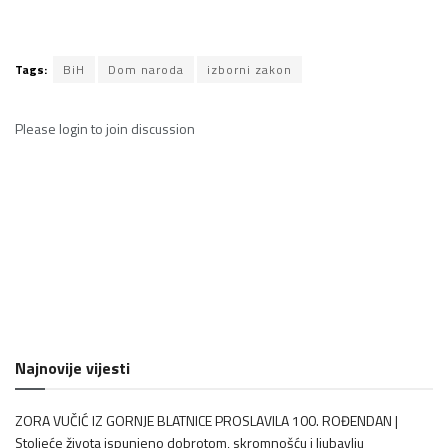
Tags:
BiH
Dom naroda
izborni zakon
Please
login
to join discussion
Najnovije vijesti
ZORA VUČIĆ IZ GORNJE BLATNICE PROSLAVILA 100. ROĐENDAN |
Stoljeće života ispunjeno dobrotom, skromnošću i ljubavlju