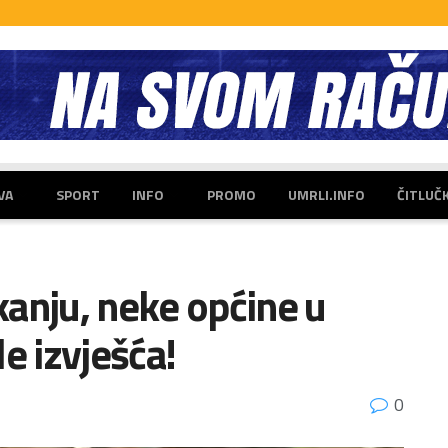
VA
SPORT
INFO
PROMO
UMRLI.INFO
ČITLUČ
anju, neke općine u
e izvješća!
0