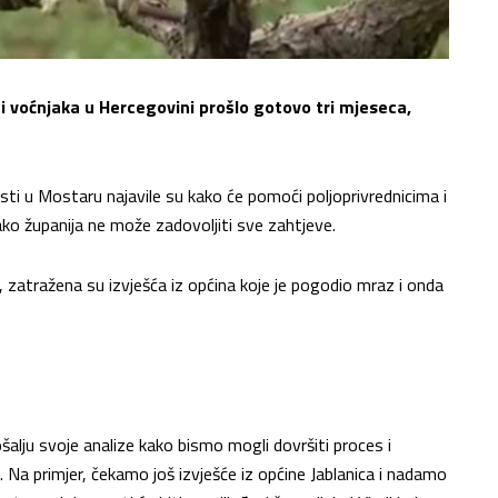
a i voćnjaka u Hercegovini prošlo gotovo tri mjeseca,
i u Mostaru najavile su kako će pomoći poljoprivrednicima i
kako županija ne može zadovoljiti sve zahtjeve.
 zatražena su izvješća iz općina koje je pogodio mraz i onda
lju svoje analize kako bismo mogli dovršiti proces i
Na primjer, čekamo još izvješće iz općine Jablanica i nadamo