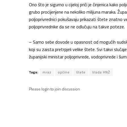
Ono što je sigurno u cijeloj priči je činjenica kako 
grubo procijenjene na nekoliko milijuna maraka. Župan
poljoprivrednici pokušavaju prikazati štete znatno 
poljoprivrednike da se ne odlučuju na takve poteze.
– Samo sebe dovode u opasnost od mogućih sudskih
koji su zaista pretrpjeli velike štete. Svi takvi slučaj
županijski ministar poljoprivrede, vodoprivrede i 
Tags:
mraz
općine
štete
Vlada HNŽ
Please
login
to join discussion