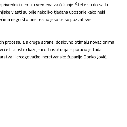
poljoprivrednici nemaju vremena za čekanje. Štete su do sada
ijske vlasti su prije nekoliko tjedana upozorile kako neki
većima nego što one realno jesu te su pozvali sve
 procesa, a s druge strane, doslovno otimaju novac onima
evi će biti oštro kažnjeni od institucija – poručio je tada
šumarstva Hercegovačko-neretvanske županije Donko Jović.