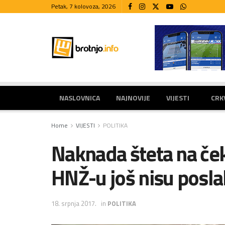
Petak, 7 kolovoza, 2026
NASLOVNICA
NAJNOVIJE
VIJESTI
CRK
Home
VIJESTI
POLITIKA
Naknada šteta na ček
HNŽ-u još nisu poslal
18. srpnja 2017.
in
POLITIKA