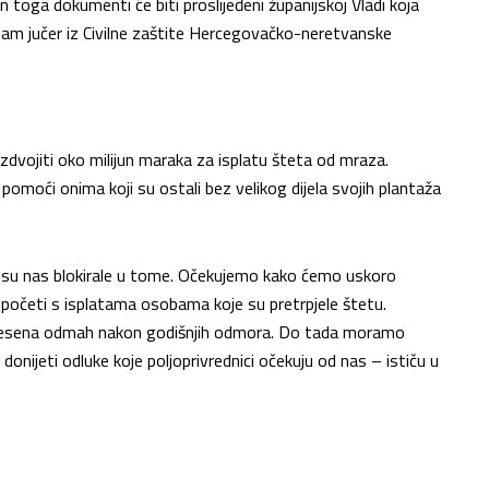
toga dokumenti će biti proslijeđeni županijskoj Vladi koja
 nam jučer iz Civilne zaštite Hercegovačko-neretvanske
izdvojiti oko milijun maraka za isplatu šteta od mraza.
 i pomoći onima koji su ostali bez velikog dijela svojih plantaža
ne su nas blokirale u tome. Očekujemo kako ćemo uskoro
 početi s isplatama osobama koje su pretrpjele štetu.
 donesena odmah nakon godišnjih odmora. Do tada moramo
nijeti odluke koje poljoprivrednici očekuju od nas – ističu u