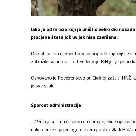
Iako je od mraza koji je uništio veliki dio nasad
procjene šteta još uvijek nisu završene.
Odmah nakon elementarne nepogode županijske vlast
zatražile su pomoć i od Federacije BiH jer je jasno 
Osnovano je Povjerenstvo pri Civilnoj zaštiti HNŽ-a,
je sve stalo.
Sporost administracije
– Već mjesecima čekamo da nam pojedine općine poša
dokumente s prijedlogom mjera poslati Vladi HNŽ-a. 