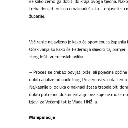
se kako ćemo ga dobiti do kraja ovoga tjedna. Nakon 
treba donijeti odluku o naknadi šteta – objasnili su
županije.
Već ranije najavljeno je kako će spomenuta županija 
Očekivanja su kako će Federacija slijediti taj primjer
zbog loših vremenskih prilika.
– Proces se trebao odvijati brže, ali pojedine opći
dobiti analize od nadležnog Povjerenstva i da ćemo
Najkasnije bi odluka o naknadi šteta trebala biti
dobiti potrebnu dokumentaciju bez koje ne možemo do
izjavi za Večernji list iz Vlade HNŽ-a.
Manipulacije