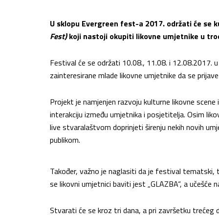
U sklopu Evergreen fest-a 2017. održati će se k
Fest)
koji nastoji okupiti likovne umjetnike u tr
Festival će se održati 10.08., 11.08. i 12.08.2017
zainteresirane mlade likovne umjetnike da se prijav
Projekt je namjenjen razvoju kulturne likovne scene
interakciju između umjetnika i posjetitelja. Osim liko
live stvaralaštvom doprinjeti širenju nekih novih umje
publikom.
Također, važno je naglasiti da je festival tematski
se likovni umjetnici baviti jest „GLAZBA“, a učešće 
Stvarati će se kroz tri dana, a pri završetku trećeg d