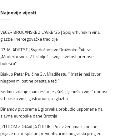
Najnovije vijesti
VEČER BROĆANSKE ŽILAVKE ’26 | Spoj vrhunskih vina,
glazbe i hercegovačke tradicije
37. MLADIFEST | Svjedočanstvo Draženke Čutura:
„Moderni sveci 21. stoljeća svoju svetost prenose
bolešću“
Biskup Petar Palić na 37. Mladifestu: “Krist je naš Izvor i
njegova milost ne prestaje teći”
Sedmo izdanje manifestacije „Kušaj ljubuška vina“ donosi
vrhunska vina, gastronomiju i glazbu
Dinamov put prema Ligi prvaka probudio uspomene na
slavne europske dane Brotnja
JZU DOM ZDRAVLJA ČITLUK | Poziv ženama za online
prijave na besplatan preventivni mamografski pregled