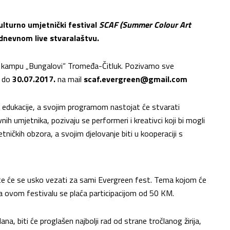
ulturno umjetnički festival
SCAF (Summer Colour Art
odnevnom live stvaralaštvu.
. u kampu „Bungalovi“ Tromeđa-Čitluk. Pozivamo sve
e do
30.07.2017.
na mail
scaf.evergreen@gmail.com
 i edukacije, a svojim programom nastojat će stvarati
vnih umjetnika, pozivaju se performeri i kreativci koji bi mogli
tničkih obzora, a svojim djelovanje biti u kooperaciji s
, te će se usko vezati za sami Evergreen fest. Tema kojom će
na ovom festivalu se plaća participacijom od 50 KM.
ana, biti će proglašen najbolji rad od strane tročlanog žirija,