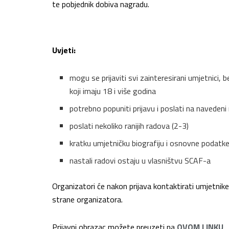
te pobjednik dobiva nagradu.
Uvjeti:
mogu se prijaviti svi zainteresirani umjetnici,
koji imaju 18 i više godina
potrebno popuniti prijavu i poslati na navedeni
poslati nekoliko ranijih radova (2-3)
kratku umjetničku biografiju i osnovne podatk
nastali radovi ostaju u vlasništvu SCAF-a
Organizatori će nakon prijava kontaktirati umjetnike 
strane organizatora.
Prijavni obrazac možete preuzeti na
OVOM LINKU