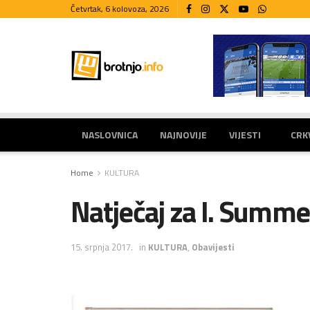
Četvrtak, 6 kolovoza, 2026
NASLOVNICA
NAJNOVIJE
VIJESTI
CRK
Home
KULTURA
Natječaj za I. Summe
15. srpnja 2017.
in
KULTURA
,
Obavijesti