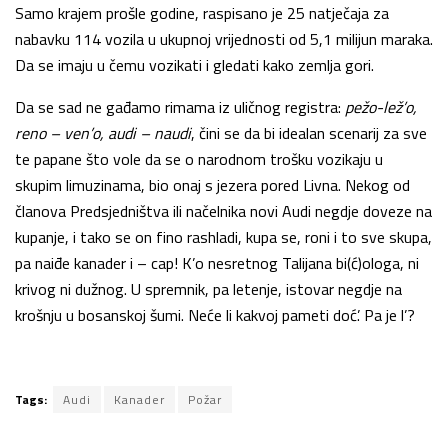
Samo krajem prošle godine, raspisano je 25 natječaja za
nabavku 114 vozila u ukupnoj vrijednosti od 5,1 milijun maraka.
Da se imaju u čemu vozikati i gledati kako zemlja gori.
Da se sad ne gađamo rimama iz uličnog registra:
pežo-lež’o,
reno – ven’o, audi – naudi
, čini se da bi idealan scenarij za sve
te papane što vole da se o narodnom trošku vozikaju u
skupim limuzinama, bio onaj s jezera pored Livna. Nekog od
članova Predsjedništva ili načelnika novi Audi negdje doveze na
kupanje, i tako se on fino rashladi, kupa se, roni i to sve skupa,
pa naiđe kanader i – cap! K’o nesretnog Talijana bi(ć)ologa, ni
krivog ni dužnog. U spremnik, pa letenje, istovar negdje na
krošnju u bosanskoj šumi. Neće li kakvoj pameti doć’. Pa je l’?
Tags:
Audi
Kanader
Požar