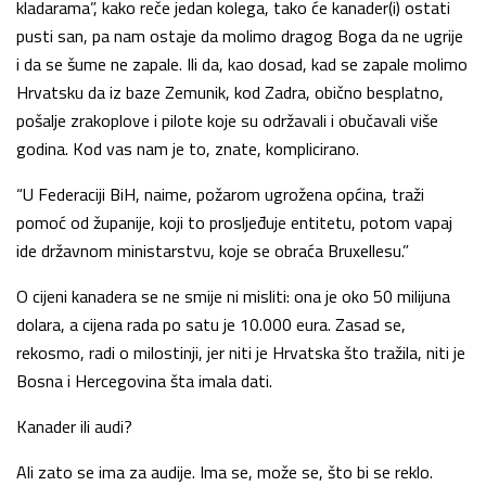
kladarama”, kako reče jedan kolega, tako će kanader(i) ostati
pusti san, pa nam ostaje da molimo dragog Boga da ne ugrije
i da se šume ne zapale. Ili da, kao dosad, kad se zapale molimo
Hrvatsku da iz baze Zemunik, kod Zadra, obično besplatno,
pošalje zrakoplove i pilote koje su održavali i obučavali više
godina. Kod vas nam je to, znate, komplicirano.
“U Federaciji BiH, naime, požarom ugrožena općina, traži
pomoć od županije, koji to prosljeđuje entitetu, potom vapaj
ide državnom ministarstvu, koje se obraća Bruxellesu.”
O cijeni kanadera se ne smije ni misliti: ona je oko 50 milijuna
dolara, a cijena rada po satu je 10.000 eura. Zasad se,
rekosmo, radi o milostinji, jer niti je Hrvatska što tražila, niti je
Bosna i Hercegovina šta imala dati.
Kanader ili audi?
Ali zato se ima za audije. Ima se, može se, što bi se reklo.