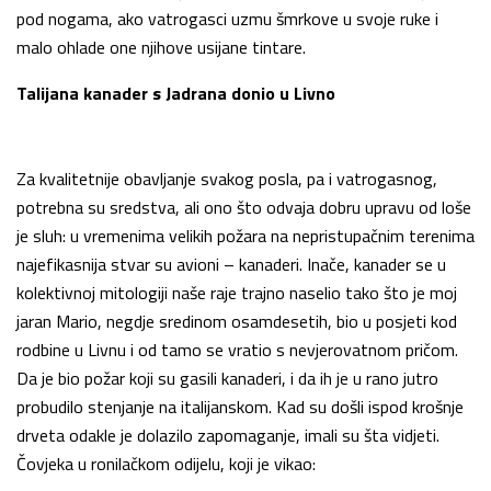
pod nogama, ako vatrogasci uzmu šmrkove u svoje ruke i
malo ohlade one njihove usijane tintare.
Talijana kanader s Jadrana donio u Livno
Za kvalitetnije obavljanje svakog posla, pa i vatrogasnog,
potrebna su sredstva, ali ono što odvaja dobru upravu od loše
je sluh: u vremenima velikih požara na nepristupačnim terenima
najefikasnija stvar su avioni – kanaderi. Inače, kanader se u
kolektivnoj mitologiji naše raje trajno naselio tako što je moj
jaran Mario, negdje sredinom osamdesetih, bio u posjeti kod
rodbine u Livnu i od tamo se vratio s nevjerovatnom pričom.
Da je bio požar koji su gasili kanaderi, i da ih je u rano jutro
probudilo stenjanje na italijanskom. Kad su došli ispod krošnje
drveta odakle je dolazilo zapomaganje, imali su šta vidjeti.
Čovjeka u ronilačkom odijelu, koji je vikao: