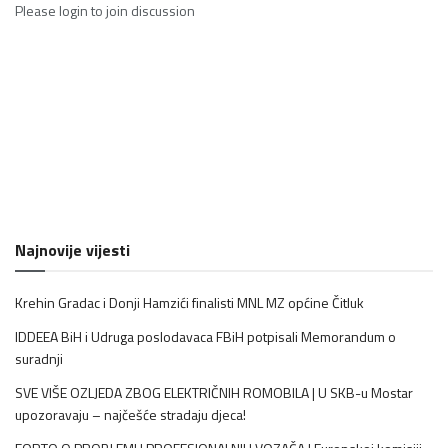
Please
login
to join discussion
Najnovije vijesti
Krehin Gradac i Donji Hamzići finalisti MNL MZ općine Čitluk
IDDEEA BiH i Udruga poslodavaca FBiH potpisali Memorandum o
suradnji
SVE VIŠE OZLJEDA ZBOG ELEKTRIČNIH ROMOBILA | U SKB-u Mostar
upozoravaju – najčešće stradaju djeca!