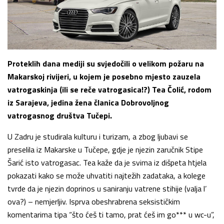
Proteklih dana mediji su svjedočili o velikom požaru na
Makarskoj rivijeri, u kojem je posebno mjesto zauzela
vatrogaskinja (ili se reče vatrogasica!?) Tea Čolić, rodom
iz Sarajeva, jedina žena članica Dobrovoljnog
vatrogasnog društva Tučepi.
U Zadru je studirala kulturu i turizam, a zbog ljubavi se
preselila iz Makarske u Tučepe, gdje je njezin zaručnik Stipe
Šarić isto vatrogasac. Tea kaže da je svima iz dišpeta htjela
pokazati kako se može uhvatiti najtežih zadataka, a kolege
tvrde da je njezin doprinos u saniranju vatrene stihije (valja l’
ova?) – nemjerljiv. Isprva obeshrabrena seksističkim
komentarima tipa “što ćeš ti tamo, prat ćeš im go*** u wc-u”,