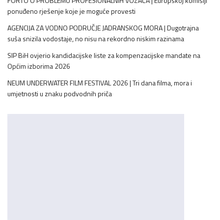
FORTO O PROBLEMU PROFESIONALNIH VOZAČA | Europskoj komisiji
ponuđeno rješenje koje je moguće provesti
AGENCIJA ZA VODNO PODRUČJE JADRANSKOG MORA | Dugotrajna
suša snizila vodostaje, no nisu na rekordno niskim razinama
SIP BiH ovjerio kandidacijske liste za kompenzacijske mandate na
Općim izborima 2026
NEUM UNDERWATER FILM FESTIVAL 2026 | Tri dana filma, mora i
umjetnosti u znaku podvodnih priča