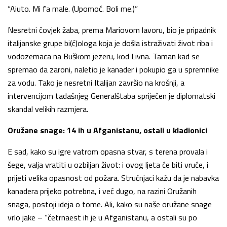
“Aiuto. Mi fa male. (Upomoć. Boli me.)”
Nesretni čovjek žaba, prema Mariovom lavoru, bio je pripadnik
italijanske grupe bi(ć)ologa koja je došla istraživati život riba i
vodozemaca na Buškom jezeru, kod Livna. Taman kad se
spremao da zaroni, naletio je kanader i pokupio ga u spremnike
za vodu. Tako je nesretni Italijan završio na krošnji, a
intervencijom tadašnjeg Generalštaba spriječen je diplomatski
skandal velikih razmjera.
Oružane snage: 14 ih u Afganistanu, ostali u kladionici
E sad, kako su igre vatrom opasna stvar, s terena provala i
šege, valja vratiti u ozbiljan život: i ovog ljeta će biti vruće, i
prijeti velika opasnost od požara. Stručnjaci kažu da je nabavka
kanadera prijeko potrebna, i već dugo, na razini Oružanih
snaga, postoji ideja o tome. Ali, kako su naše oružane snage
vrlo jake – “četrnaest ih je u Afganistanu, a ostali su po