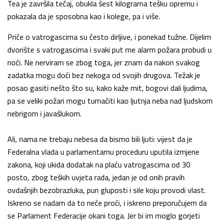
Tea je završila tečaj, obukla šest kilograma tešku opremu i
pokazala da je sposobna kao i kolege, pa i više.
Priče o vatrogascima su često dirljive, i ponekad tužne. Dijelim
dvorište s vatrogascima i svaki put me alarm požara probudi u
noći. Ne nerviram se zbog toga, jer znam da nakon svakog
zadatka mogu doći bez nekoga od svojih drugova. Težak je
posao gasiti nešto što su, kako kaže mit, bogovi dali ljudima,
pa se veliki požari mogu tumačiti kao ljutnja neba nad ljudskom
nebrigom i javašlukom.
Ali, nama ne trebaju nebesa da bismo bili ljuti: vijest da je
Federalna vlada u parlamentarnu proceduru uputila izmjene
zakona, koji ukida dodatak na plaću vatrogascima od 30
posto, zbog teških uvjeta rada, jedan je od onih pravih
ovdašnjih bezobrazluka, pun gluposti i sile koju provodi vlast.
Iskreno se nadam da to neće proći, i iskreno preporučujem da
se Parlament Federacije okani toga. Jer bi im moglo gorjeti