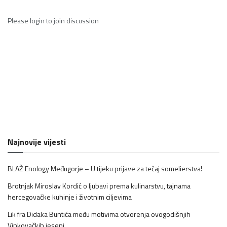
Please
login
to join discussion
Najnovije vijesti
BLAŽ Enology Međugorje – U tijeku prijave za tečaj somelierstva!
Brotnjak Miroslav Kordić o ljubavi prema kulinarstvu, tajnama
hercegovačke kuhinje i životnim ciljevima
Lik fra Didaka Buntića među motivima otvorenja ovogodišnjih
Vinkovačkih jeseni