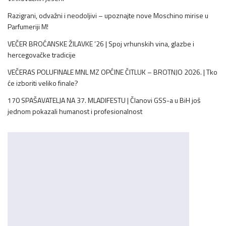
Razigrani, odvažni i neodoljivi – upoznajte nove Moschino mirise u
Parfumeriji M!
VEČER BROĆANSKE ŽILAVKE ’26 | Spoj vrhunskih vina, glazbe i
hercegovačke tradicije
VEČERAS POLUFINALE MNL MZ OPĆINE ČITLUK – BROTNJO 2026. | Tko
će izboriti veliko finale?
170 SPAŠAVATELJA NA 37. MLADIFESTU | Članovi GSS-a u BiH još
jednom pokazali humanost i profesionalnost