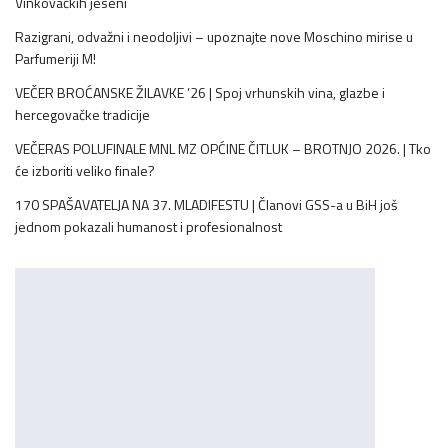
Vinkovačkih jeseni
Razigrani, odvažni i neodoljivi – upoznajte nove Moschino mirise u
Parfumeriji M!
VEČER BROĆANSKE ŽILAVKE ’26 | Spoj vrhunskih vina, glazbe i
hercegovačke tradicije
VEČERAS POLUFINALE MNL MZ OPĆINE ČITLUK – BROTNJO 2026. | Tko
će izboriti veliko finale?
170 SPAŠAVATELJA NA 37. MLADIFESTU | Članovi GSS-a u BiH još
jednom pokazali humanost i profesionalnost