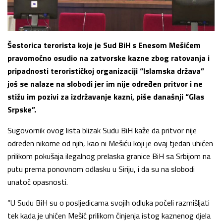
Šestorica terorista koje je Sud BiH s Enesom Mešićem
pravomoćno osudio na zatvorske kazne zbog ratovanja i
pripadnosti terorističkoj organizaciji “Islamska država”
još se nalaze na slobodi jer im nije određen pritvor i ne
stižu im pozivi za izdržavanje kazni, piše današnji “Glas
Srpske”.
Sugovornik ovog lista blizak Sudu BiH kaže da pritvor nije
određen nikome od njih, kao ni Mešiću koji je ovaj tjedan uhićen
prilikom pokušaja ilegalnog prelaska granice BiH sa Srbijom na
putu prema ponovnom odlasku u Siriju, i da su na slobodi
unatoč opasnosti.
“U Sudu BiH su o posljedicama svojih odluka počeli razmišljati
tek kada je uhićen Mešić prilikom činjenja istog kaznenog djela