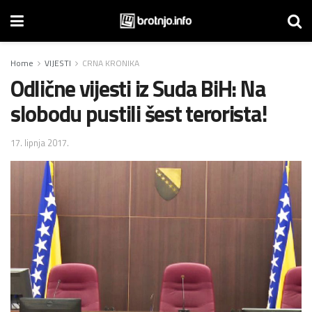
Home
VIJESTI
CRNA KRONIKA
Odlične vijesti iz Suda BiH: Na
slobodu pustili šest terorista!
17. lipnja 2017.