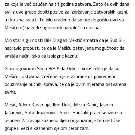
za koje je već osuđen na tri godine zatvora. Zato će ovih dana
svi iz ove grupe dobiti pozive za izdržavanje zatvorskih kazni,
a tko zna kada bi to bilo urađeno da se nije dogodilo ovo sa
Mešićem”, navodi sugovornik banjalučkih novina.
Ministar sigurnosti BiH Dragan Mektić smatra da je Sud BiH
napravio propust, te da je Mešiću ostavljena mogućnost da
smišlja način kako da izbjegne kaznu.
Glasnogovornik Suda BiH Aida Delić—Volaš rekla je da su
Mešiću i ostalima izrečene mjere zabrane uz privremeno
oduzimanje putnih isprava, te da je ovim mjerama ostvarena
svrha.
Mešić, Adem Karamuja, Ibro Delić, Mirza Kapić, Jasmin
Jašarević, Salko Imamović i Samir Hadžalić pravosnažno su
osuđeni 7. travnja kazneno djelo organiziranje terorističke
grupe u vezi s kaznenim djelom terorizam.