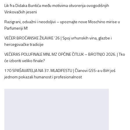
Lik fra Didaka Buntića među motivima otvorenja ovogodišnjih
Vinkovačkih jeseni
Razigrani, odvažni i neodoljivi – upoznajte nove Moschino mirise u
Parfumeriji M!
VEČER BROĆANSKE ŽILAVKE ’26 | Spoj vrhunskih vina, glazbe i
hercegovačke tradicije
VEČERAS POLUFINALE MNL MZ OPĆINE ČITLUK – BROTNJO 2026. | Tko
će izboriti veliko finale?
170 SPAŠAVATELJA NA 37. MLADIFESTU | Članovi GSS-a u BiH još
jednom pokazali humanost i profesionalnost