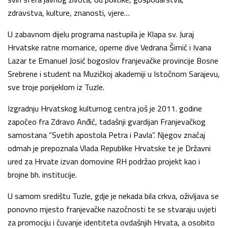
zdravstva, kulture, znanosti, vjere…
U zabavnom dijelu programa nastupila je Klapa sv. Juraj
Hrvatske ratne mornarice, operne dive Vedrana Šimić i Ivana
Lazar te Emanuel Josić bogoslov franjevačke provincije Bosne
Srebrene i student na Muzičkoj akademiji u Istočnom Sarajevu,
sve troje porijeklom iz Tuzle.
Izgradnju Hrvatskog kulturnog centra još je 2011. godine
započeo fra Zdravo Anđić, tadašnji gvardijan Franjevačkog
samostana “Svetih apostola Petra i Pavla”. Njegov značaj
odmah je prepoznala Vlada Republike Hrvatske te je Državni
ured za Hrvate izvan domovine RH podržao projekt kao i
brojne bh. institucije.
U samom središtu Tuzle, gdje je nekada bila crkva, oživljava se
ponovno mjesto franjevačke nazočnosti te se stvaraju uvjeti
za promociju i čuvanje identiteta ovdašnjih Hrvata, a osobito