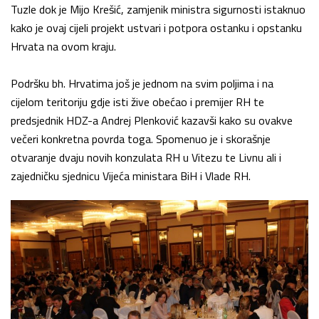
Tuzle dok je Mijo Krešić, zamjenik ministra sigurnosti istaknuo
kako je ovaj cijeli projekt ustvari i potpora ostanku i opstanku
Hrvata na ovom kraju.
Podršku bh. Hrvatima još je jednom na svim poljima i na
cijelom teritoriju gdje isti žive obećao i premijer RH te
predsjednik HDZ-a Andrej Plenković kazavši kako su ovakve
večeri konkretna povrda toga. Spomenuo je i skorašnje
otvaranje dvaju novih konzulata RH u Vitezu te Livnu ali i
zajedničku sjednicu Vijeća ministara BiH i Vlade RH.