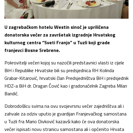
U zagrebačkom hotelu Westin sinoć je upriličena
donatorska večer za završetak izgradnje Hrvatskog
kulturnog centra “Sveti Franjo” u Tuzli koji grade
franjevci Bosne Srebrene.
Pokrovitelji večeri kojoj su nazočili predstavnici vlasti iz cijele
BiH i Republike Hrvatske bili su predsjednica RH Kolinda
Grabar-Kitarović, hrvatski član Predsjedništva BiH i predsjednik
HDZ-a BiH dr. Dragan Čović kao i gradonačelnik Zagreba Milan
Bandić.
Dobrodošlicu svima na ovu svojevrsnu večer zajedništva ali i
zahvale za odziv uputio je gvardijan Franjevačkog samostana
u Tuzli fra Mario Divković kazavši kako će ova donatorska
večer ispisati novu stranicu samostana ali i općenito Hrvata