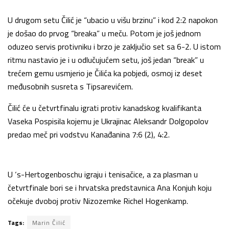
U drugom setu Čilić je “ubacio u višu brzinu” i kod 2:2 napokon
je došao do prvog “breaka” u meču. Potom je još jednom
oduzeo servis protivniku i brzo je zaključio set sa 6-2. U istom
ritmu nastavio je i u odlučujućem setu, još jedan “break” u
trećem gemu usmjerio je Čilića ka pobjedi, osmoj iz deset
međusobnih susreta s Tipsarevićem.
Čilić će u četvrtfinalu igrati protiv kanadskog kvalifikanta
Vaseka Pospisila kojemu je Ukrajinac Aleksandr Dolgopolov
predao meč pri vodstvu Kanađanina 7:6 (2), 4:2.
U ‘s-Hertogenboschu igraju i tenisačice, a za plasman u
četvrtfinale bori se i hrvatska predstavnica Ana Konjuh koju
očekuje dvoboj protiv Nizozemke Richel Hogenkamp.
Tags:
Marin Čilić