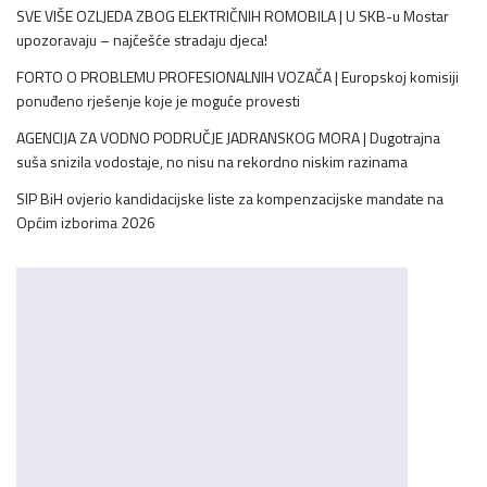
SVE VIŠE OZLJEDA ZBOG ELEKTRIČNIH ROMOBILA | U SKB-u Mostar
upozoravaju – najčešće stradaju djeca!
FORTO O PROBLEMU PROFESIONALNIH VOZAČA | Europskoj komisiji
ponuđeno rješenje koje je moguće provesti
AGENCIJA ZA VODNO PODRUČJE JADRANSKOG MORA | Dugotrajna
suša snizila vodostaje, no nisu na rekordno niskim razinama
SIP BiH ovjerio kandidacijske liste za kompenzacijske mandate na
Općim izborima 2026