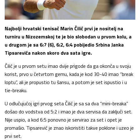
Najbolji hrvatski tenisač Marin Čilić prvi je nositelj na
turniru u Nizozemskoj te je bio slobodan u prvom kolu, a
u drugom je sa 6:7 (6), 6:2, 6:4 pobijedio Srbina Janka
Tipsarevića nakon skoro dva sata igre.
Čilić je u prvom setu imao dvije prigode da ga okonča u svoju
korist, prvo u četvrtom gemu, kada je kod 30-40 imao “break
loptu”, ali je propustio tu šansu, a potom je set ispustio i u
tie-breaku.
U odlučujućoj igri prvog seta Čilić je sa sa dva “mini-breaka”
došao do vodstva od 5:2 i imao je dva servisa da zaključi set.
Nije uspio, a kod 6:5 ponovno je servirao za set i opet je
promašio. Tipsarević je znao iskoristiti takve poklone i uzeo je
prvi set.