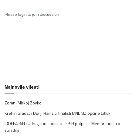
Please
login
to join discussion
Najnovije vijesti
Zoran (Mirko) Zovko
Krehin Gradac i Donji Hamzići finalisti MNL MZ općine Čitluk
IDDEEA BiH i Udruga poslodavaca FBiH potpisali Memorandum o
suradnji