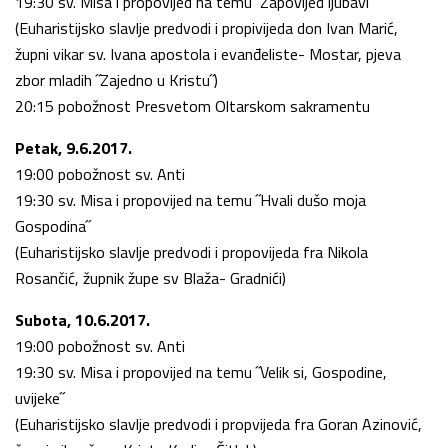
19:30 sv. Misa i propovijed na temu ˝Zapovijed ljubavi˝
(Euharistijsko slavlje predvodi i propivijeda don Ivan Marić,
župni vikar sv. Ivana apostola i evanđeliste- Mostar, pjeva
zbor mladih ˝Zajedno u Kristu˝)
20:15 pobožnost Presvetom Oltarskom sakramentu
Petak, 9.6.2017.
19:00 pobožnost sv. Anti
19:30 sv. Misa i propovijed na temu ˝Hvali dušo moja
Gospodina˝
(Euharistijsko slavlje predvodi i propovijeda fra Nikola
Rosančić, župnik župe sv Blaža- Gradnići)
Subota, 10.6.2017.
19:00 pobožnost sv. Anti
19:30 sv. Misa i propovijed na temu ˝Velik si, Gospodine,
uvijeke˝
(Euharistijsko slavlje predvodi i propvijeda fra Goran Azinović,