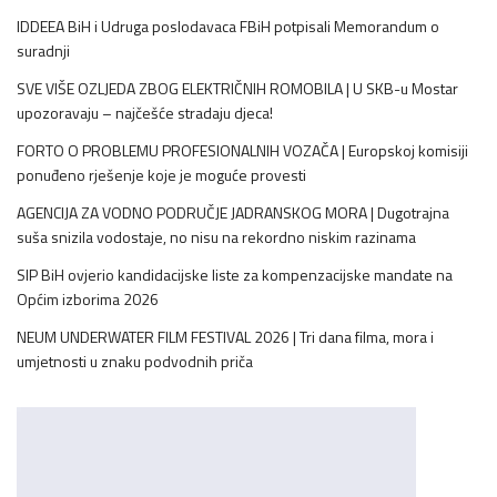
IDDEEA BiH i Udruga poslodavaca FBiH potpisali Memorandum o
suradnji
SVE VIŠE OZLJEDA ZBOG ELEKTRIČNIH ROMOBILA | U SKB-u Mostar
upozoravaju – najčešće stradaju djeca!
FORTO O PROBLEMU PROFESIONALNIH VOZAČA | Europskoj komisiji
ponuđeno rješenje koje je moguće provesti
AGENCIJA ZA VODNO PODRUČJE JADRANSKOG MORA | Dugotrajna
suša snizila vodostaje, no nisu na rekordno niskim razinama
SIP BiH ovjerio kandidacijske liste za kompenzacijske mandate na
Općim izborima 2026
NEUM UNDERWATER FILM FESTIVAL 2026 | Tri dana filma, mora i
umjetnosti u znaku podvodnih priča