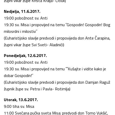
župni vikar župe Krista Kralja- Čitluk)
Nedjelja, 11.6.2017.
19:00 pobožnost sv. Anti
19:30 sv. Misa i propovijed na temu ˝Gospodin! Gospodin! Bog
milosrdni i milostiv˝
(Euharistijsko slavlje predvodi i propovijeda don Ante Čarapina,
župni vikar župe Svi Sveti- Aladinići)
Ponedjeljak, 12.6.2017.
19:00 pobožnost sv. Anti
19:30 sv. Misa i propovijed na temu ˝˝Kušajte i vidite kako je
dobar Gospodin!˝
(Euharistijsko slavlje predvodi i propovijeda don Damjan Raguž
župnik župe sv. Petra i Pavla- Rotimlja)
Utorak, 13.6.2017.
9:00 tiha sv. Misa
11:00 Svečana pučka sveta Misa: predvodi don Tomo Vukšić,