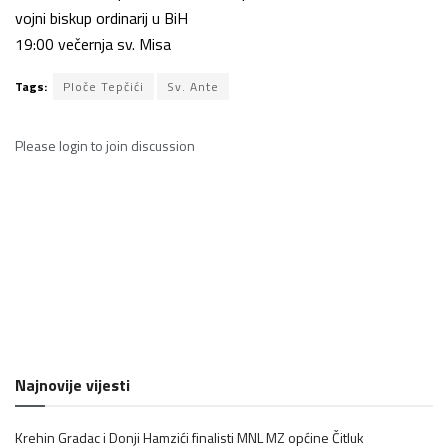
vojni biskup ordinarij u BiH
19:00 večernja sv. Misa
Tags:
Ploče Tepčići
Sv. Ante
Please
login
to join discussion
Najnovije vijesti
Krehin Gradac i Donji Hamzići finalisti MNL MZ općine Čitluk