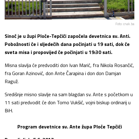
Foto: cnak.ba
Sinoć je u župi Ploče-Tepčići započela devetnica sv. Anti.
Pobožnosti će i sljedećih dana počinjati u 19 sati, dok će
sveta misa i propovijed će počinjati u 19:30 sati.
Misna slavlja će predvoditi don Ivan Marić, fra Nikola Rosančić,
fra Goran Azinović, don Ante Čarapina i don don Damjan
Raguž.
Središnje misno slavlje na sam blagdan sv. Ante s početkom u
11 sati predvodit će don Tomo Vukšić, vojni biskup ordinarij u
BiH.
Program devetnice sv. Ante župa Ploče Tepčići