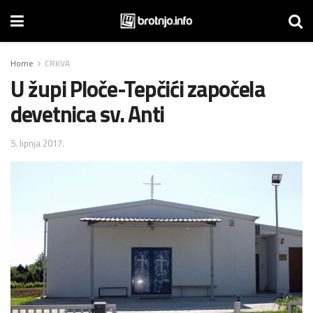
Home
CRKVA
U župi Ploče-Tepčići započela
devetnica sv. Anti
5. lipnja 2017.