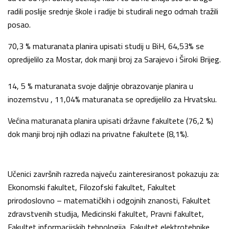
radili poslije srednje škole i radije bi studirali nego odmah tražili
posao.
70,3 % maturanata planira upisati studij u BiH, 64,53% se
opredijelilo za Mostar, dok manji broj za Sarajevo i Široki Brijeg.
14, 5 % maturanata svoje daljnje obrazovanje planira u
inozemstvu , 11,04% maturanata se opredijelilo za Hrvatsku.
Većina maturanata planira upisati državne fakultete (76,2 %)
dok manji broj njih odlazi na privatne fakultete (8,1%).
Učenici završnih razreda najveću zainteresiranost pokazuju za:
Ekonomski fakultet, Filozofski fakultet, Fakultet
prirodoslovno – matematičkih i odgojnih znanosti, Fakultet
zdravstvenih studija, Medicinski fakultet, Pravni fakultet,
Fakultet informacijskih tehnologija, Fakultet elektrotehnike,