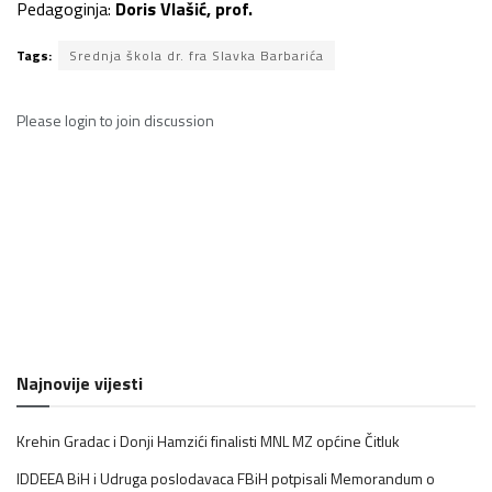
Pedagoginja:
Doris Vlašić, prof.
Tags:
Srednja škola dr. fra Slavka Barbarića
Please
login
to join discussion
Najnovije vijesti
Krehin Gradac i Donji Hamzići finalisti MNL MZ općine Čitluk
IDDEEA BiH i Udruga poslodavaca FBiH potpisali Memorandum o