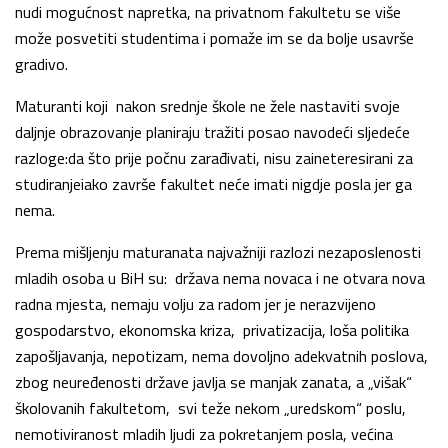
nudi mogućnost napretka, na privatnom fakultetu se više
može posvetiti studentima i pomaže im se da bolje usavrše
gradivo.
Maturanti koji nakon srednje škole ne žele nastaviti svoje
daljnje obrazovanje planiraju tražiti posao navodeći sljedeće
razloge:da što prije počnu zarađivati, nisu zaineteresirani za
studiranjeiako završe fakultet neće imati nigdje posla jer ga
nema.
Prema mišljenju maturanata najvažniji razlozi nezaposlenosti
mladih osoba u BiH su: država nema novaca i ne otvara nova
radna mjesta, nemaju volju za radom jer je nerazvijeno
gospodarstvo, ekonomska kriza, privatizacija, loša politika
zapošljavanja, nepotizam, nema dovoljno adekvatnih poslova,
zbog neuređenosti države javlja se manjak zanata, a „višak“
školovanih fakultetom, svi teže nekom „uredskom“ poslu,
nemotiviranost mladih ljudi za pokretanjem posla, većina