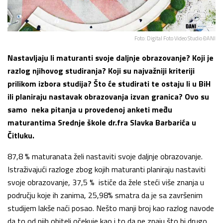
Foto: Digital Foto Video Studio ĐANI
Nastavljaju li maturanti svoje daljnje obrazovanje? Koji je
razlog njihovog studiranja? Koji su najvažniji kriteriji
prilikom izbora studija? Što će studirati te ostaju li u BiH
ili planiraju nastavak obrazovanja izvan granica? Ovo su
samo neka pitanja u provedenoj anketi među
maturantima Srednje škole dr.fra Slavka Barbarića u
Čitluku.
87,8 % maturanata želi nastaviti svoje daljnje obrazovanje.
Istraživajući razloge zbog kojih maturanti planiraju nastaviti
svoje obrazovanje, 37,5 % ističe da žele steći više znanja u
području koje ih zanima, 25,98% smatra da je sa završenim
studijem lakše naći posao. Nešto manji broj kao razlog navode
da to od njih obitelj očekuje kao i to da ne znaju što bi drugo