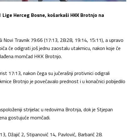
-1 Lige Herceg Bosne, košarkaši HKK Brotnjo na
vši Novi Travnik 79:66 (17:13, 28:28, 19:14, 15:11), a upravo
ibića će odigrati još jednu zaostalu utakmicu, nakon koje će
pomlađena momčad HKK Brotnjo.
rist 17:13, nakon čega su jučerašnji protivnici odigrali
kmice Brotnjo je povećavalo prednost i u konačnici pobijedilo
položeniji strijelac u redovima Brotnja, dok je Stjepan
oena gostujuće momčadi.
13, Džajić 2, Stipanović 14, Pavlović, Barbarić 28.