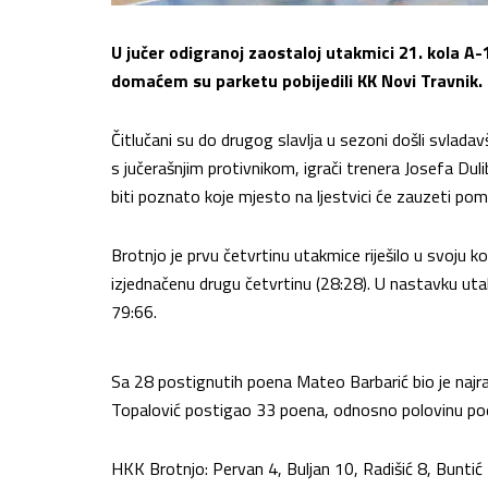
U jučer odigranoj zaostaloj utakmici 21. kola A
domaćem su parketu pobijedili KK Novi Travnik.
Čitlučani su do drugog slavlja u sezoni došli svlada
s jučerašnjim protivnikom, igrači trenera Josefa Dul
biti poznato koje mjesto na ljestvici će zauzeti 
Brotnjo je prvu četvrtinu utakmice riješilo u svoju ko
izjednačenu drugu četvrtinu (28:28). U nastavku uta
79:66.
Sa 28 postignutih poena Mateo Barbarić bio je najras
Topalović postigao 33 poena, odnosno polovinu p
HKK Brotnjo: Pervan 4, Buljan 10, Radišić 8, Buntić 