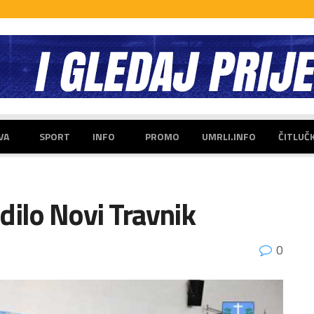
VA
SPORT
INFO
PROMO
UMRLI.INFO
ČITLUČ
dilo Novi Travnik
0