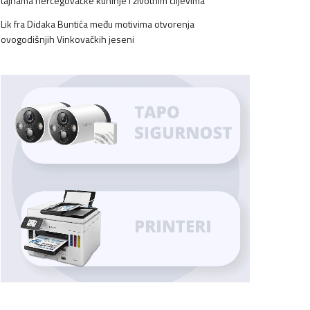
tajnama hercegovačke kuhinje i životnim ciljevima
Lik fra Didaka Buntića među motivima otvorenja
ovogodišnjih Vinkovačkih jeseni