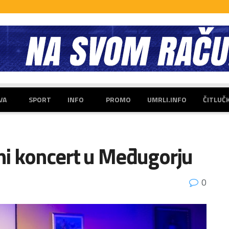
VA
SPORT
INFO
PROMO
UMRLI.INFO
ČITLUČ
i koncert u Međugorju
0