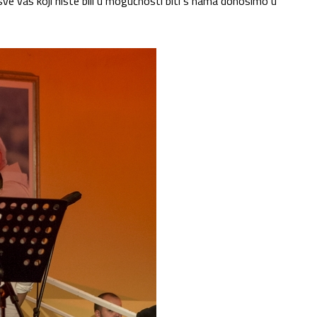
 sve vas koji niste bili u mogućnosti biti s nama donosimo u