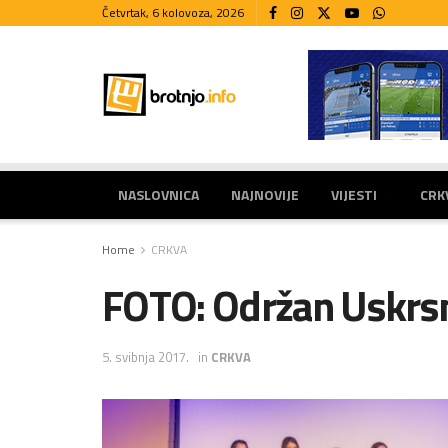
Četvrtak, 6 kolovoza, 2026
NASLOVNICA
NAJNOVIJE
VIJESTI
CRK
Home
CRKVA
FOTO: Održan Uskrsn
5. svibnja 2017.
in
CRKVA