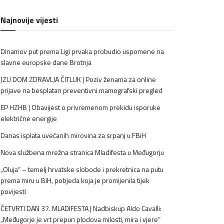
Najnovije vijesti
Dinamov put prema Ligi prvaka probudio uspomene na
slavne europske dane Brotnja
JZU DOM ZDRAVLJA ČITLUK | Poziv ženama za online
prijave na besplatan preventivni mamografski pregled
EP HZHB | Obavijest o privremenom prekidu isporuke
električne energije
Danas isplata uvećanih mirovina za srpanj u FBiH
Nova službena mrežna stranica Mladifesta u Međugorju
„Oluja“ – temelj hrvatske slobode i prekretnica na putu
prema miru u BiH, pobjeda koja je promijenila tijek
povijesti
ČETVRTI DAN 37. MLADIFESTA | Nadbiskup Aldo Cavalli:
„Međugorje je vrt prepun plodova milosti, mira i vjere“