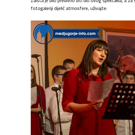
Zaista je bilo predivno biti dio ovog spektakla, a za
fotogaleriji dijelić atmosfere, uživajte: