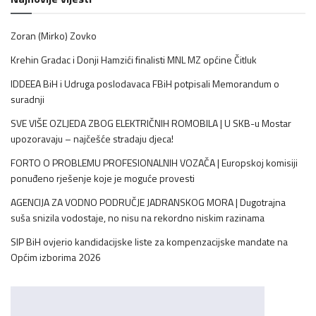
Zoran (Mirko) Zovko
Krehin Gradac i Donji Hamzići finalisti MNL MZ općine Čitluk
IDDEEA BiH i Udruga poslodavaca FBiH potpisali Memorandum o
suradnji
SVE VIŠE OZLJEDA ZBOG ELEKTRIČNIH ROMOBILA | U SKB-u Mostar
upozoravaju – najčešće stradaju djeca!
FORTO O PROBLEMU PROFESIONALNIH VOZAČA | Europskoj komisiji
ponuđeno rješenje koje je moguće provesti
AGENCIJA ZA VODNO PODRUČJE JADRANSKOG MORA | Dugotrajna
suša snizila vodostaje, no nisu na rekordno niskim razinama
SIP BiH ovjerio kandidacijske liste za kompenzacijske mandate na
Općim izborima 2026