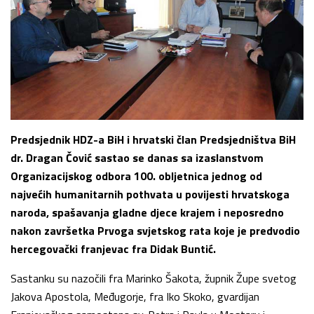
Predsjednik HDZ-a BiH i hrvatski član Predsjedništva BiH
dr. Dragan Čović sastao se danas sa izaslanstvom
Organizacijskog odbora 100. obljetnica jednog od
najvećih humanitarnih pothvata u povijesti hrvatskoga
naroda, spašavanja gladne djece krajem i neposredno
nakon završetka Prvoga svjetskog rata koje je predvodio
hercegovački franjevac fra Didak Buntić.
Sastanku su nazočili fra Marinko Šakota, župnik Župe svetog
Jakova Apostola, Međugorje, fra Iko Skoko, gvardijan