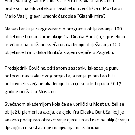
Franjevačkog samostana sv. Petra i Pavla u Mostaru i
profesor na Filozofskom fakultetu Sveučilišta u Mostaru i
Mario Vasilj, glavni urednik časopisa “Glasnik mira”.
Na sastanku je razgovarano o programu obilježavanja 100.
obljetnice humanitarne akcije fra Didaka Buntića, s posebnim
osvrtom na održanu svečanu akademiju obilježavanja 100.
obljetnice fra Didaka Buntića krajem veljače u Zagrebu.
Predsjednik Čović na održanom sastanku iskazao je punu
potporu nastavku ovog projekta, a ranije je pristao biti
pokrovitelj svečane akademije koja će se u listopadu 2017.
godine održati u Mostaru.
Svečanom akademijom koja će se upriličiti u Mostaru želi se
obilježiti plemenita akcija, da djelo fra Didaka Buntića, koji je
snažno podupirao obrazovanje djece i inzistirao na uključivanju
djevojčica u sustav opismenjivanja, ne zaboravi.