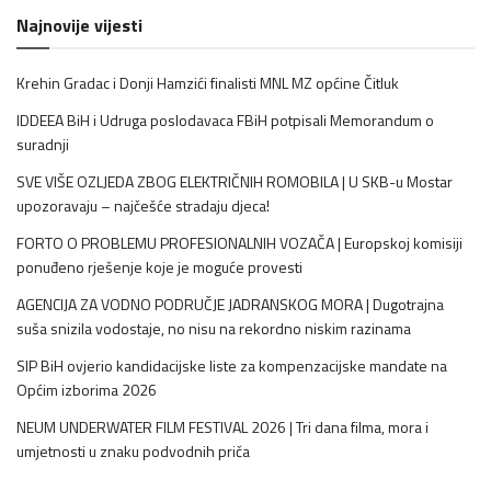
Najnovije vijesti
Krehin Gradac i Donji Hamzići finalisti MNL MZ općine Čitluk
IDDEEA BiH i Udruga poslodavaca FBiH potpisali Memorandum o
suradnji
SVE VIŠE OZLJEDA ZBOG ELEKTRIČNIH ROMOBILA | U SKB-u Mostar
upozoravaju – najčešće stradaju djeca!
FORTO O PROBLEMU PROFESIONALNIH VOZAČA | Europskoj komisiji
ponuđeno rješenje koje je moguće provesti
AGENCIJA ZA VODNO PODRUČJE JADRANSKOG MORA | Dugotrajna
suša snizila vodostaje, no nisu na rekordno niskim razinama
SIP BiH ovjerio kandidacijske liste za kompenzacijske mandate na
Općim izborima 2026
NEUM UNDERWATER FILM FESTIVAL 2026 | Tri dana filma, mora i
umjetnosti u znaku podvodnih priča