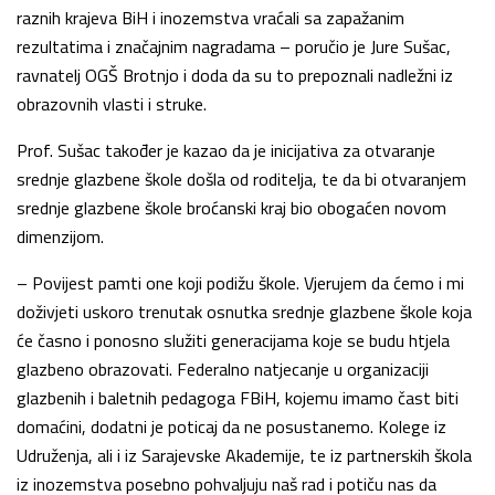
raznih krajeva BiH i inozemstva vraćali sa zapažanim
rezultatima i značajnim nagradama – poručio je Jure Sušac,
ravnatelj OGŠ Brotnjo i doda da su to prepoznali nadležni iz
obrazovnih vlasti i struke.
Prof. Sušac također je kazao da je inicijativa za otvaranje
srednje glazbene škole došla od roditelja, te da bi otvaranjem
srednje glazbene škole broćanski kraj bio obogaćen novom
dimenzijom.
– Povijest pamti one koji podižu škole. Vjerujem da ćemo i mi
doživjeti uskoro trenutak osnutka srednje glazbene škole koja
će časno i ponosno služiti generacijama koje se budu htjela
glazbeno obrazovati. Federalno natjecanje u organizaciji
glazbenih i baletnih pedagoga FBiH, kojemu imamo čast biti
domaćini, dodatni je poticaj da ne posustanemo. Kolege iz
Udruženja, ali i iz Sarajevske Akademije, te iz partnerskih škola
iz inozemstva posebno pohvaljuju naš rad i potiču nas da