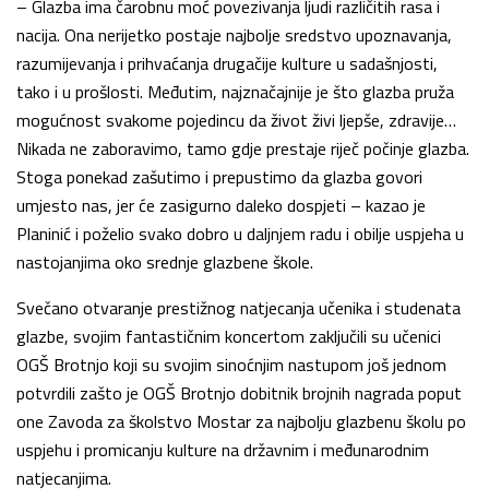
– Glazba ima čarobnu moć povezivanja ljudi različitih rasa i
nacija. Ona nerijetko postaje najbolje sredstvo upoznavanja,
razumijevanja i prihvaćanja drugačije kulture u sadašnjosti,
tako i u prošlosti. Međutim, najznačajnije je što glazba pruža
mogućnost svakome pojedincu da život živi ljepše, zdravije…
Nikada ne zaboravimo, tamo gdje prestaje riječ počinje glazba.
Stoga ponekad zašutimo i prepustimo da glazba govori
umjesto nas, jer će zasigurno daleko dospjeti – kazao je
Planinić i poželio svako dobro u daljnjem radu i obilje uspjeha u
nastojanjima oko srednje glazbene škole.
Svečano otvaranje prestižnog natjecanja učenika i studenata
glazbe, svojim fantastičnim koncertom zaključili su učenici
OGŠ Brotnjo koji su svojim sinoćnjim nastupom još jednom
potvrdili zašto je OGŠ Brotnjo dobitnik brojnih nagrada poput
one Zavoda za školstvo Mostar za najbolju glazbenu školu po
uspjehu i promicanju kulture na državnim i međunarodnim
natjecanjima.