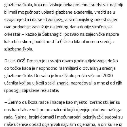
glazbena škola, koja ne iziskuje neka posebna sredstva, najbolji
bi imali mogućnost upisati glazbene akademije, vratiti se u
svoja mjesta i da se stvori jezgra simfonijskog orkestra, jer
ovo podneblje zaslužuje da jednog dana dobije simfonijski
orkestar – kazao je Šabanagić i pozvao na zajedničke napore
kako bi u skoroj budućnosti u Čitluku bila otvorena srednja
glazbena škola.
Dakle, OGŠ Brotnjo je u svojih osam godina djelovanja došlo
do točke kada je neophodno razmišljati o otvaranju srednje
glazbene škole. Do sada je kroz školu prošlo više od 2000
učenika koji su u školi stekli znanje, napredovali a mnogi od njih
i postigli zapažene rezultate.
– Želimo da škola raste i nadalje kao mjesto izvrsnosti, jer su
nas kao takve već prepoznali oni koji ocjenjuju plodove našega
rada. Naime, brojni domaći i međunarodni ocjenjivački sudovi su
naše učenike dosad ocjenjivali najvišim ocjenama, a oni su se iz