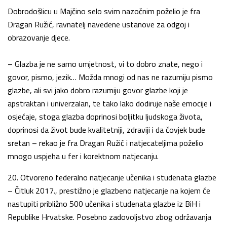
Dobrodošlicu u Majčino selo svim nazočnim poželio je fra
Dragan Ružić, ravnatelj navedene ustanove za odgoj i
obrazovanje djece.
– Glazba je ne samo umjetnost, vi to dobro znate, nego i
govor, pismo, jezik… Možda mnogi od nas ne razumiju pismo
glazbe, ali svi jako dobro razumiju govor glazbe koji je
apstraktan i univerzalan, te tako lako dodiruje naše emocije i
osjećaje, stoga glazba doprinosi boljitku ljudskoga života,
doprinosi da život bude kvalitetniji, zdraviji i da čovjek bude
sretan – rekao je fra Dragan Ružić i natjecateljima poželio
mnogo uspjeha u fer i korektnom natjecanju.
20. Otvoreno federalno natjecanje učenika i studenata glazbe
– Čitluk 2017., prestižno je glazbeno natjecanje na kojem će
nastupiti približno 500 učenika i studenata glazbe iz BiH i
Republike Hrvatske. Posebno zadovoljstvo zbog održavanja