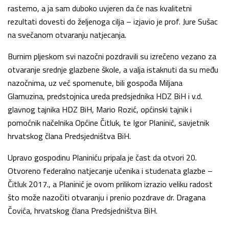
rastemo, a ja sam duboko uvjeren da će nas kvalitetni
rezultati dovesti do željenoga cilja – izjavio je prof. Jure Sušac
na svečanom otvaranju natjecanja.
Burnim pljeskom svi nazočni pozdravili su izrečeno vezano za
otvaranje srednje glazbene škole, a valja istaknuti da su među
nazočnima, uz već spomenute, bili gospođa Miljana
Glamuzina, predstojnica ureda predsjednika HDZ BiH i v.d.
glavnog tajnika HDZ BiH, Mario Rozić, općinski tajnik i
pomoćnik načelnika Općine Čitluk, te Igor Planinić, savjetnik
hrvatskog člana Predsjedništva BiH.
Upravo gospodinu Planiniću pripala je čast da otvori 20.
Otvoreno federalno natjecanje učenika i studenata glazbe –
Čitluk 2017., a Planinić je ovom prilikom izrazio veliku radost
što može nazočiti otvaranju i prenio pozdrave dr. Dragana
Čovića, hrvatskog člana Predsjedništva BiH.