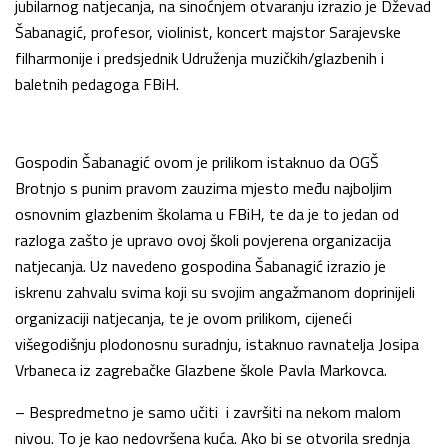
jubilarnog natjecanja, na sinoćnjem otvaranju izrazio je Dževad
Šabanagić, profesor, violinist, koncert majstor Sarajevske
filharmonije i predsjednik Udruženja muzičkih/glazbenih i
baletnih pedagoga FBiH.
Gospodin Šabanagić ovom je prilikom istaknuo da OGŠ
Brotnjo s punim pravom zauzima mjesto među najboljim
osnovnim glazbenim školama u FBiH, te da je to jedan od
razloga zašto je upravo ovoj školi povjerena organizacija
natjecanja. Uz navedeno gospodina Šabanagić izrazio je
iskrenu zahvalu svima koji su svojim angažmanom doprinijeli
organizaciji natjecanja, te je ovom prilikom, cijeneći
višegodišnju plodonosnu suradnju, istaknuo ravnatelja Josipa
Vrbaneca iz zagrebačke Glazbene škole Pavla Markovca.
– Bespredmetno je samo učiti i završiti na nekom malom
nivou. To je kao nedovršena kuća. Ako bi se otvorila srednja