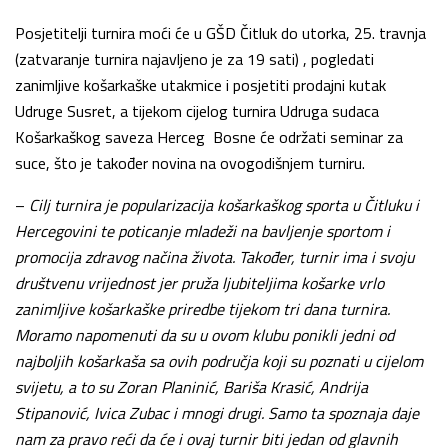
Posjetitelji turnira moći će u GŠD Čitluk do utorka, 25. travnja
(zatvaranje turnira najavljeno je za 19 sati) , pogledati
zanimljive košarkaške utakmice i posjetiti prodajni kutak
Udruge Susret, a tijekom cijelog turnira Udruga sudaca
Košarkaškog saveza Herceg Bosne će održati seminar za
suce, što je također novina na ovogodišnjem turniru.
–
Cilj turnira je popularizacija košarkaškog sporta u Čitluku i
Hercegovini te poticanje mladeži na bavljenje sportom i
promocija zdravog načina života. Također, turnir ima i svoju
društvenu vrijednost jer pruža ljubiteljima košarke vrlo
zanimljive košarkaške priredbe tijekom tri dana turnira.
Moramo napomenuti da su u ovom klubu ponikli jedni od
najboljih košarkaša sa ovih područja koji su poznati u cijelom
svijetu, a to su Zoran Planinić, Bariša Krasić, Andrija
Stipanović, Ivica Zubac i mnogi drugi. Samo ta spoznaja daje
nam za pravo reći da će i ovaj turnir biti jedan od glavnih