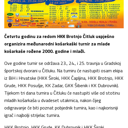
Četvrtu godinu za redom HKK Brotnjo Čitluk uspješno
organizira međunarodni košarkaški turnir za mlade
košarkaše rođene 2000. godine i mlađi.
Ove godine turnir se održava 23., 24., i 25. travnja u Gradskoj
športskoj dvorani u Čitluku. Na turniru će nastupiti osam ekipa
iz BiH i Hrvatske (HKK Široki, HKK Čapljina, HKK Brotnjo, HKK
Grude, HKK Posušje, KK Zadar, GKK Šibenik i KK Dubrovnik).
Tijekom tri dana turnira u Čitluku će nastupiti više od stotinu
mladih košarkaša u dvadeset utakmica, nakon čijeg
odigravanje će biti poznat pobjednik turnira, kao i najkorisniji
igrač i najbolji strijelac turnira.
HKK Brotnjo, HKK Grude, KK Dubrovnik i HKK Široki