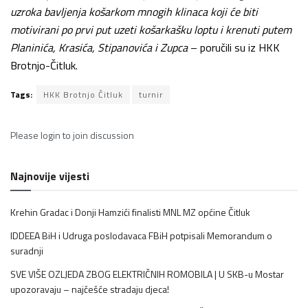
uzroka bavljenja košarkom mnogih klinaca koji će biti
motivirani po prvi put uzeti košarkašku loptu i krenuti putem
Planinića, Krasića, Stipanovića i Zupca
– poručili su iz HKK
Brotnjo-Čitluk.
Tags:
HKK Brotnjo Čitluk
turnir
Please
login
to join discussion
Najnovije vijesti
Krehin Gradac i Donji Hamzići finalisti MNL MZ općine Čitluk
IDDEEA BiH i Udruga poslodavaca FBiH potpisali Memorandum o
suradnji
SVE VIŠE OZLJEDA ZBOG ELEKTRIČNIH ROMOBILA | U SKB-u Mostar
upozoravaju – najčešće stradaju djeca!