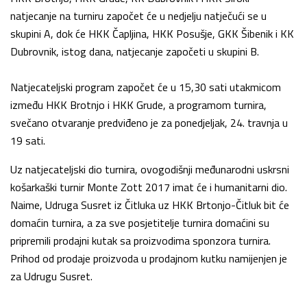
natjecanje na turniru započet će u nedjelju natječući se u
skupini A, dok će HKK Čapljina, HKK Posušje, GKK Šibenik i KK
Dubrovnik, istog dana, natjecanje započeti u skupini B.
Natjecateljski program započet će u 15,30 sati utakmicom
između HKK Brotnjo i HKK Grude, a programom turnira,
svečano otvaranje predviđeno je za ponedjeljak, 24. travnja u
19 sati.
Uz natjecateljski dio turnira, ovogodišnji međunarodni uskrsni
košarkaški turnir Monte Zott 2017 imat će i humanitarni dio.
Naime, Udruga Susret iz Čitluka uz HKK Brtonjo-Čitluk bit će
domaćin turnira, a za sve posjetitelje turnira domaćini su
pripremili prodajni kutak sa proizvodima sponzora turnira.
Prihod od prodaje proizvoda u prodajnom kutku namijenjen je
za Udrugu Susret.