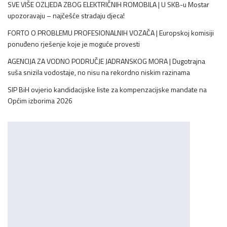
SVE VIŠE OZLJEDA ZBOG ELEKTRIČNIH ROMOBILA | U SKB-u Mostar
upozoravaju – najčešće stradaju djeca!
FORTO O PROBLEMU PROFESIONALNIH VOZAČA | Europskoj komisiji
ponuđeno rješenje koje je moguće provesti
AGENCIJA ZA VODNO PODRUČJE JADRANSKOG MORA | Dugotrajna
suša snizila vodostaje, no nisu na rekordno niskim razinama
SIP BiH ovjerio kandidacijske liste za kompenzacijske mandate na
Općim izborima 2026