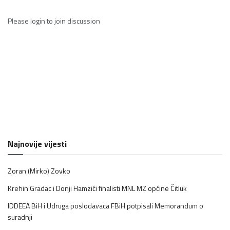
Please
login
to join discussion
Najnovije vijesti
Zoran (Mirko) Zovko
Krehin Gradac i Donji Hamzići finalisti MNL MZ općine Čitluk
IDDEEA BiH i Udruga poslodavaca FBiH potpisali Memorandum o
suradnji