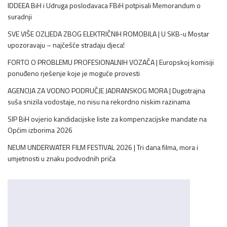
IDDEEA BiH i Udruga poslodavaca FBiH potpisali Memorandum o
suradnji
SVE VIŠE OZLJEDA ZBOG ELEKTRIČNIH ROMOBILA | U SKB-u Mostar
upozoravaju – najčešće stradaju djeca!
FORTO O PROBLEMU PROFESIONALNIH VOZAČA | Europskoj komisiji
ponuđeno rješenje koje je moguće provesti
AGENCIJA ZA VODNO PODRUČJE JADRANSKOG MORA | Dugotrajna
suša snizila vodostaje, no nisu na rekordno niskim razinama
SIP BiH ovjerio kandidacijske liste za kompenzacijske mandate na
Općim izborima 2026
NEUM UNDERWATER FILM FESTIVAL 2026 | Tri dana filma, mora i
umjetnosti u znaku podvodnih priča