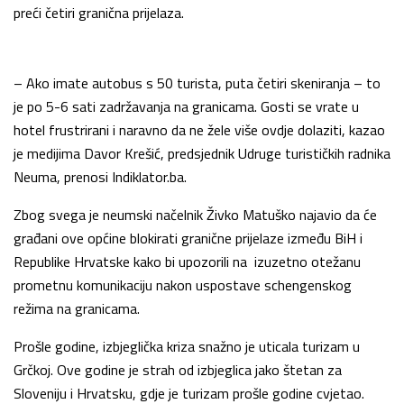
preći četiri granična prijelaza.
– Ako imate autobus s 50 turista, puta četiri skeniranja – to
je po 5-6 sati zadržavanja na granicama. Gosti se vrate u
hotel frustrirani i naravno da ne žele više ovdje dolaziti, kazao
je medijima Davor Krešić, predsjednik Udruge turističkih radnika
Neuma, prenosi Indiklator.ba.
Zbog svega je neumski načelnik Živko Matuško najavio da će
građani ove općine blokirati granične prijelaze između BiH i
Republike Hrvatske kako bi upozorili na izuzetno otežanu
prometnu komunikaciju nakon uspostave schengenskog
režima na granicama.
Prošle godine, izbjeglička kriza snažno je uticala turizam u
Grčkoj. Ove godine je strah od izbjeglica jako štetan za
Sloveniju i Hrvatsku, gdje je turizam prošle godine cvjetao.