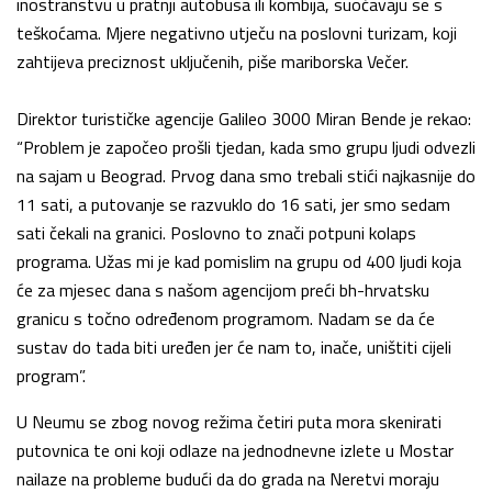
inostranstvu u pratnji autobusa ili kombija, suočavaju se s
teškoćama. Mjere negativno utječu na poslovni turizam, koji
zahtijeva preciznost uključenih, piše mariborska Večer.
Direktor turističke agencije Galileo 3000 Miran Bende je rekao:
“Problem je započeo prošli tjedan, kada smo grupu ljudi odvezli
na sajam u Beograd. Prvog dana smo trebali stići najkasnije do
11 sati, a putovanje se razvuklo do 16 sati, jer smo sedam
sati čekali na granici. Poslovno to znači potpuni kolaps
programa. Užas mi je kad pomislim na grupu od 400 ljudi koja
će za mjesec dana s našom agencijom preći bh-hrvatsku
granicu s točno određenom programom. Nadam se da će
sustav do tada biti uređen jer će nam to, inače, uništiti cijeli
program”.
U Neumu se zbog novog režima četiri puta mora skenirati
putovnica te oni koji odlaze na jednodnevne izlete u Mostar
nailaze na probleme budući da do grada na Neretvi moraju