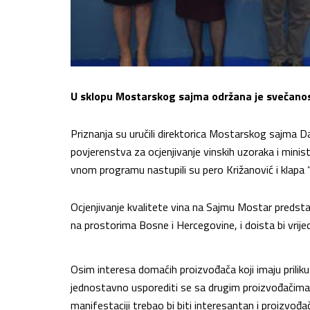
U sklopu Mostarskog sajma održana je svečanost
Priznanja su uručili direktorica Mostarskog sajma Da
povjerenstva za ocjenjivanje vinskih uzoraka i min
vnom programu nastupili su pero Križanović i klapa “
Ocjenjivanje kvalitete vina na Sajmu Mostar predsta
na prostorima Bosne i Hercegovine, i doista bi vrijedi
Osim interesa domaćih proizvođača koji imaju priliku 
jednostavno usporediti se sa drugim proizvođačima u
manifestaciji trebao bi biti interesantan i proizvođa