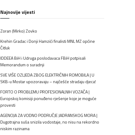
Najnovije vijesti
Zoran (Mirko) Zovko
Krehin Gradac i Donji Hamzići finalisti MNL MZ općine
Čitluk
IDDEEA BiH i Udruga poslodavaca FBiH potpisali
Memorandum o suradnji
SVE VIŠE OZLJEDA ZBOG ELEKTRIČNIH ROMOBILA | U
SKB-u Mostar upozoravaju – najčešće stradaju djeca!
FORTO O PROBLEMU PROFESIONALNIH VOZAČA |
Europskoj komisiji ponuđeno rješenje koje je moguće
provesti
AGENCIJA ZA VODNO PODRUČJE JADRANSKOG MORA |
Dugotrajna suša snizila vodostaje, no nisu na rekordno
niskim razinama