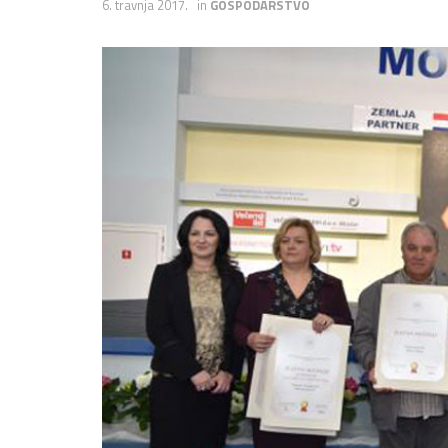
6. travnja 2017.
in
GOSPODARSTVO