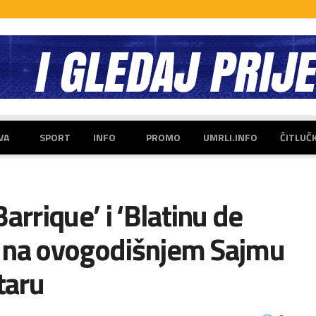
VA
SPORT
INFO
PROMO
UMRLI.INFO
ČITLUČ
arrique’ i ‘Blatinu de
uk na ovogodišnjem Sajmu
taru