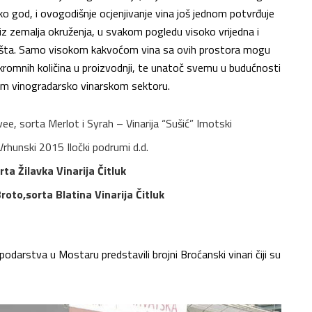
ko god, i ovogodišnje ocjenjivanje vina još jednom potvrđuje
 iz zemalja okruženja, u svakom pogledu visoko vrijedna i
tržišta. Samo visokom kakvoćom vina sa ovih prostora mogu
kromnih količina u proizvodnji, te unatoč svemu u budućnosti
om vinogradarsko vinarskom sektoru.
, sorta Merlot i Syrah – Vinarija “Sušić” Imotski
Vrhunski 2015 Iločki podrumi d.d.
ta Žilavka Vinarija Čitluk
roto,sorta Blatina Vinarija Čitluk
arstva u Mostaru predstavili brojni Broćanski vinari čiji su