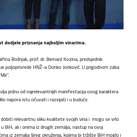
 dodjele priznanja najboljim vinarima.
lfina Bošnjak, prof. dr. Bernard Kozina, predsjednik
istar poljoprivrede HNŽ-a Donko Jonković. U prigodnom zaba
Mir”.
vlja jednu od najrelevantnijih manifestacija ovog karaktera
lo napora istu očuvati i razvijati i u buduće.
dobiti relevantnu sliku kvalitete svojih vina i mogu se vrlo
 BiH, ali i onima iz drugih zemalja, nastup na ovoj
čima iz zemalja šireg okruženja, kojima bi tržište BiH moglo i