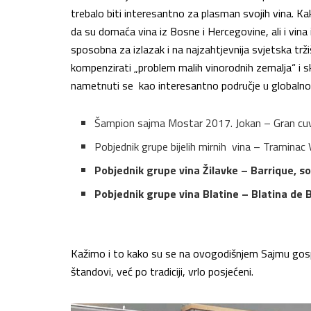
trebalo biti interesantno za plasman svojih vina. Ka
da su domaća vina iz Bosne i Hercegovine, ali i vina
sposobna za izlazak i na najzahtjevnija svjetska 
kompenzirati „problem malih vinorodnih zemalja“ i s
nametnuti se kao interesantno područje u globaln
Šampion sajma Mostar 2017. Jokan – Gran cuvee
Pobjednik grupe bijelih mirnih vina – Traminac 
Pobjednik grupe vina Žilavke – Barrique, sor
Pobjednik grupe vina Blatine – Blatina de B
Kažimo i to kako su se na ovogodišnjem Sajmu gospod
štandovi, već po tradiciji, vrlo posjećeni.