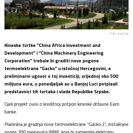
Foto: Avaz.ba
Kineske tvrtke “China Africa Investment and
Development” i “China Machinery Engineering
Corporation” trebale bi graditi nove pogone
termoelektrane “Gacko” u istočnoj Hercegovini, a
preliminarni ugovor o toj investiciji, vrijednoj oko 500
milijuna eura, u ponedjeljak su u Banjoj Luci potpisali
predstavnici tih tvrtaka i vlade Republike Srpske.
Cijeli projekt ovisi o kreditnoj potpori kineske državne Exim
banke.
Planirana je gradnja nove termoelektrane “Gacko 2”, instalirane
snage 300 megavata (MW), koja bi zamijenila elektranu