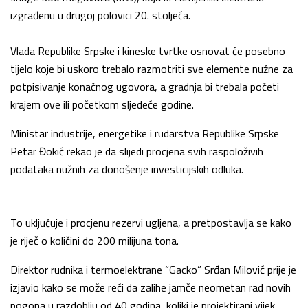
izgrađenu u drugoj polovici 20. stoljeća.
Vlada Republike Srpske i kineske tvrtke osnovat će posebno
tijelo koje bi uskoro trebalo razmotriti sve elemente nužne za
potpisivanje konačnog ugovora, a gradnja bi trebala početi
krajem ove ili početkom sljedeće godine.
Ministar industrije, energetike i rudarstva Republike Srpske
Petar Đokić rekao je da slijedi procjena svih raspoloživih
podataka nužnih za donošenje investicijskih odluka.
To uključuje i procjenu rezervi ugljena, a pretpostavlja se kako
je riječ o količini do 200 milijuna tona.
Direktor rudnika i termoelektrane “Gacko” Srđan Milović prije je
izjavio kako se može reći da zalihe jamče neometan rad novih
pogona u razdoblju od 40 godina, koliki je projektirani vijek