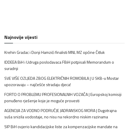
Najnovije vijesti
Krehin Gradac i Donji Hamzići finalisti MNL MZ općine Čitluk
IDDEEA BiH i Udruga poslodavaca FBiH potpisali Memorandum o
suradnji
SVE VIŠE OZLJEDA ZBOG ELEKTRIČNIH ROMOBILA | U SKB-u Mostar
upozoravaju – najčešće stradaju djeca!
FORTO O PROBLEMU PROFESIONALNIH VOZAČA | Europskoj komisiji
ponuđeno rješenje koje je moguće provesti
AGENCIJA ZA VODNO PODRUČJE JADRANSKOG MORA | Dugotrajna
suša snizila vodostaje, no nisu na rekordno niskim razinama
SIP BiH ovjerio kandidacijske liste za kompenzacijske mandate na